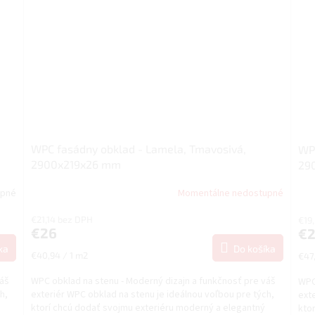
WPC fasádny obklad - Lamela, Tmavosivá,
WPC
2900x219x26 mm
29
upné
Momentálne nedostupné
€21,14 bez DPH
€19
€26
€
ka
Do košíka
Jednotková
Jed
€40,94 / 1 m2
€47,
cena:
cena
váš
WPC obklad na stenu - Moderný dizajn a funkčnosť pre váš
WPC
h,
exteriér WPC obklad na stenu je ideálnou voľbou pre tých,
exte
ktorí chcú dodať svojmu exteriéru moderný a elegantný
kto