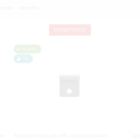
anejšie
Abecedne
OTVORIŤ FILTER
Novinka
Tip
 ks
Montážne klipy pre WPC obkladový panel -
Súp