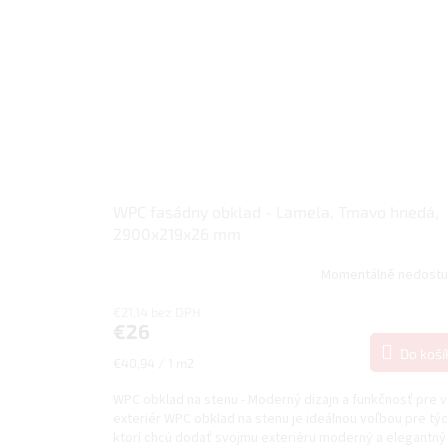
WPC fasádny obklad - Lamela, Tmavo hnedá,
2900x219x26 mm
Momentálně nedost
€21,14 bez DPH
€26
Do koší
Jednotková
€40,94 / 1 m2
cena:
WPC obklad na stenu - Moderný dizajn a funkčnosť pre 
exteriér WPC obklad na stenu je ideálnou voľbou pre týc
ktorí chcú dodať svojmu exteriéru moderný a elegantný