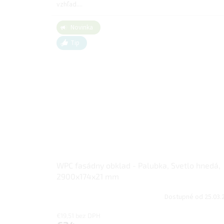
vzhľad....
Novinka
Tip
WPC fasádny obklad - Palubka, Svetlo hnedá,
2900x174x21 mm
Dostupné od 25.03.
€19,51 bez DPH