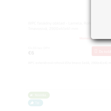
WPC fasádny obklad - Lamela, Rohová lišta,
Tmavosivá, 2900x41x41 mm
Momentálne nedost
€4,88 bez DPH
Do koší
€6
WPC exteriérová rohová lišta tmavo šedá, 2900x41x41 
Novinka
Tip