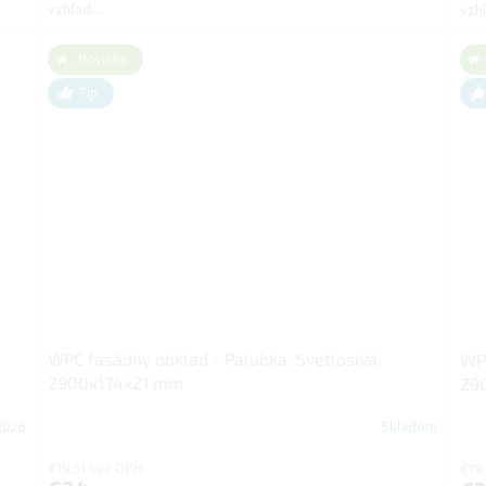
vzhľad....
vzhľ
Novinka
Tip
WPC fasádny obklad - Palubka, Svetlosivá,
WPC
2900x174x21 mm
29
2026
Skladom
€19,51 bez DPH
€19