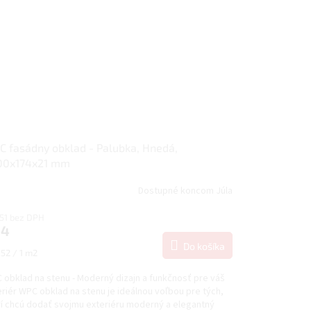
 fasádny obklad - Palubka, Hnedá,
00x174x21 mm
Dostupné koncom Júla
,51 bez DPH
24
Do košíka
notková
52 / 1 m2
:
 obklad na stenu - Moderný dizajn a funkčnosť pre váš
riér WPC obklad na stenu je ideálnou voľbou pre tých,
rí chcú dodať svojmu exteriéru moderný a elegantný