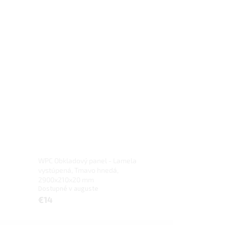
WPC Obkladový panel - Lamela
vystúpená, Tmavo hnedá,
2900x210x20 mm
Dostupné v auguste
€14