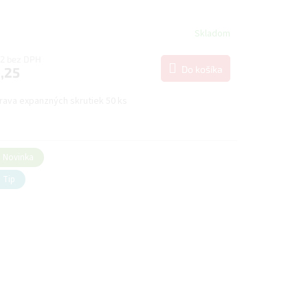
Skladom
52 bez DPH
Do košíka
,25
rava expanzných skrutiek 50 ks
Novinka
Tip