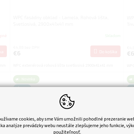
WPC fasádny obklad - Lamela, Rohová lišta,
WPC
Svetlosivá, 2900x41x41 mm
Tm
upné
Skladom
€4,88 bez DPH
€4,
ka
Do košíka
€6
€
1 mm
WPC exteriérová rohová lišta svetlosivá 2900x41x41 mm
WPC
Novinka
Tip
užívame cookies, aby sme Vám umožnili pohodlné prezeranie we
ka analýze prevádzky webu neustále zlepšujeme jeho funkcie, výk
použiteľnosť.