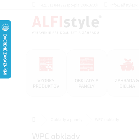
Prejsť
+421 911 844 272 (po-pia 8:00-16:30)
info@alfistyle.sk
na
obsah
VZORKY
OBKLADY A
ZAHRADA 
PRODUKTOV
PANELY
DIELŇA
Domov
Obklady a panely
WPC obklady
WPC obklady