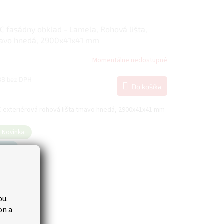
 fasádny obklad - Lamela, Rohová lišta,
avo hnedá, 2900x41x41 mm
Momentálne nedostupné
88 bez DPH
Do košíka
6
 exteriérová rohová lišta tmavo hnedá, 2900x41x41 mm
Novinka
Tip
bu.
on a