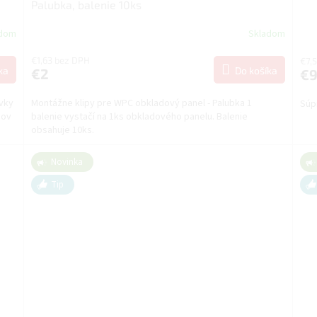
Palubka, balenie 10ks
adom
Skladom
€1,63 bez DPH
€7,
ka
Do košíka
€2
€9
vky
Montážne klipy pre WPC obkladový panel - Palubka 1
Súp
pov
balenie vystačí na 1ks obkladového panelu. Balenie
obsahuje 10ks.
Novinka
Tip