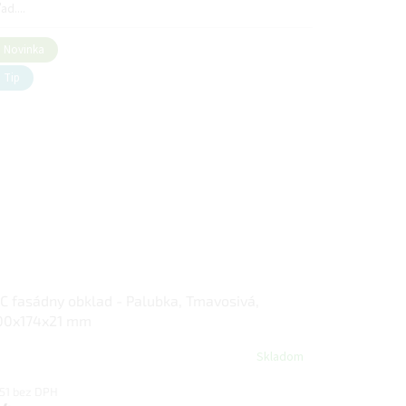
ad....
Novinka
Tip
 fasádny obklad - Palubka, Tmavosivá,
00x174x21 mm
Skladom
,51 bez DPH