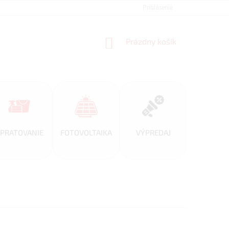
REFERENCIE
VEĽKOOBCHOD
BLOG
Prihlásenie
AKO NAKUPOVAŤ
NÁKUPNÝ
Prázdny košík
KOŠÍK
PRATOVANIE
FOTOVOLTAIKA
VÝPREDAJ