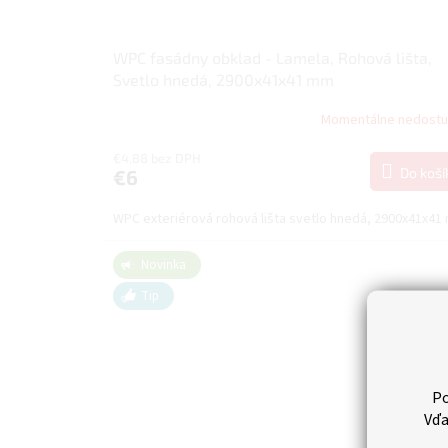
WPC fasádny obklad - Lamela, Rohová lišta,
Svetlo hnedá, 2900x41x41 mm
Momentálne nedost
€4,88 bez DPH
Do koší
€6
WPC exteriérová rohová lišta svetlo hnedá, 2900x41x4
Novinka
Tip
Po
Vďa