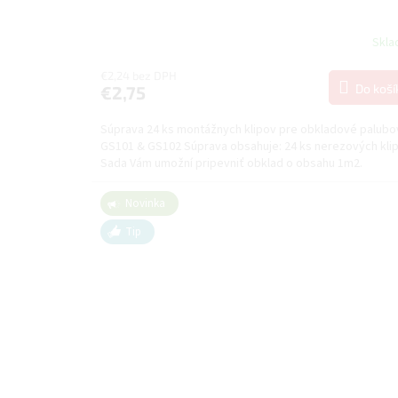
Skl
€2,24 bez DPH
Do koší
€2,75
Súprava 24 ks montážnych klipov pre obkladové palubo
GS101 & GS102 Súprava obsahuje: 24 ks nerezových kli
Sada Vám umožní pripevniť obklad o obsahu 1m2.
Novinka
Tip