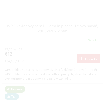
WPC Obkladový panel - Lamela plochá, Tmavo hnedá,
2900x120x12 mm
Skladom
€9,76 bez DPH
€12
Do košíka
Jednotková
€34,48 / 1 m2
cena:
WPC obklad na stenu - Moderný dizajn a funkčnosť pre váš interiér
WPC obklad na stenu je ideálnou voľbou pre tých, ktorí chcú dodať
svojmu interiéru moderný a elegantný vzhľad....
Novinka
Tip