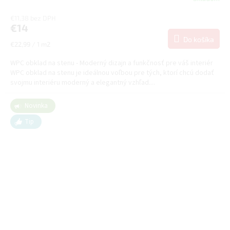
€11,38 bez DPH
€14
Do košíka
Jednotková
€22,99 / 1 m2
cena:
WPC obklad na stenu - Moderný dizajn a funkčnosť pre váš interiér
WPC obklad na stenu je ideálnou voľbou pre tých, ktorí chcú dodať
svojmu interiéru moderný a elegantný vzhľad....
Novinka
Tip