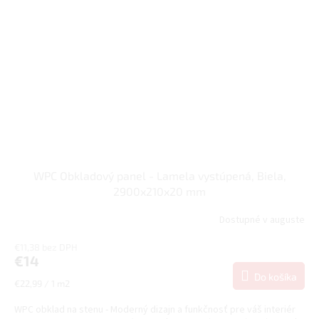
WPC Obkladový panel - Lamela vystúpená, Biela,
2900x210x20 mm
Dostupné v auguste
€11,38 bez DPH
€14
Do košíka
Jednotková
€22,99 / 1 m2
cena:
WPC obklad na stenu - Moderný dizajn a funkčnosť pre váš interiér