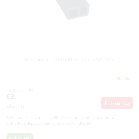
WPC nosník 2200x50x30 mm, GSNOS02
Skladom
€6,50 bez DPH
€8
Do košíka
Jednotková
€3,64 / 1 m
cena:
WPC nosník s rozmermi 2200x40x25 mm. Vhodný na montáž
obkladových paluboviek aj terasových dosiek.
Novinka