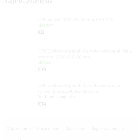
Najpredávanejšie
WPC nosník 2200x50x30 mm, GSNOS02
Skladom
€8
WPC Obkladový panel - Lamela vystúpená, Biely
mramor, 2900x210x20 mm
Skladom
€14
WPC Obkladový panel - Lamela vystúpená,
Tmavo hnedá, 2900x210x20 mm
Dostupné v auguste
€14
R
a
Odporúčame
Najlacnejšie
Najdrahšie
Najpredávanejšie
d