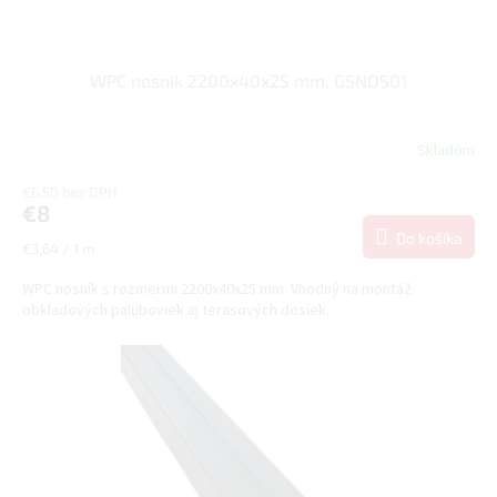
WPC nosník 2200x40x25 mm, GSNOS01
Skladom
€6,50 bez DPH
€8
Do košíka
Jednotková
€3,64 / 1 m
cena:
WPC nosník s rozmermi 2200x40x25 mm. Vhodný na montáž
obkladových paluboviek aj terasových dosiek.