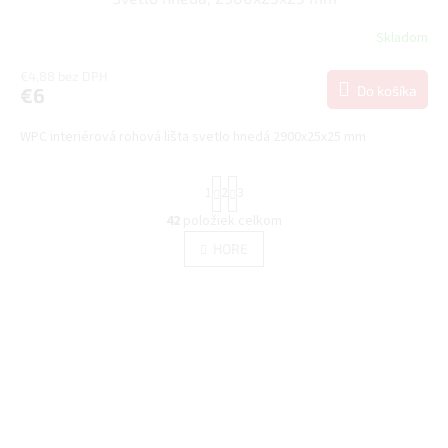
Skladom
€4,88 bez DPH
Do košíka
€6
WPC interiérová rohová lišta svetlo hnedá 2900x25x25 mm
S
1
2
3
t
r
42
položiek celkom
O
á
v
HORE
n
l
k
á
o
v
d
a
a
n
c
i
i
e
e
p
r
v