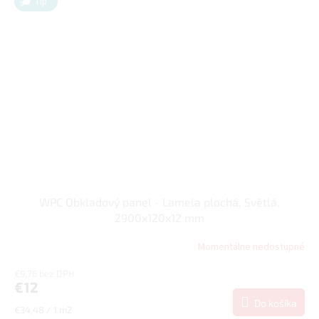
Tip
WPC Obkladový panel - Lamela plochá, Světlá,
2900x120x12 mm
Momentálne nedostupné
€9,76 bez DPH
€12
Do košíka
Jednotková
€34,48 / 1 m2