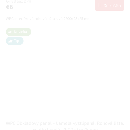
€4,88 bez DPH
Do košíka
€6
WPC interiérová rohová lišta sivá 2900x25x25 mm
Novinka
Tip
WPC Obkladový panel - Lamela vystúpená, Rohová lišta,
Svetlo hnedá, 2900x25x25 mm