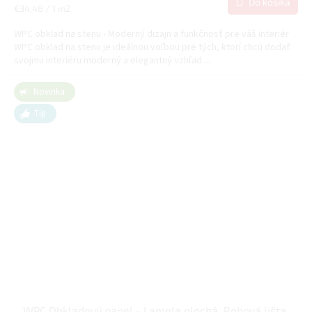
Do košíka
Jednotková
€34,48 / 1 m2
cena:
WPC obklad na stenu - Moderný dizajn a funkčnosť pre váš interiér
WPC obklad na stenu je ideálnou voľbou pre tých, ktorí chcú dodať
svojmu interiéru moderný a elegantný vzhľad....
Novinka
Tip
WPC Obkladový panel - Lamela plochá, Rohová lišta,