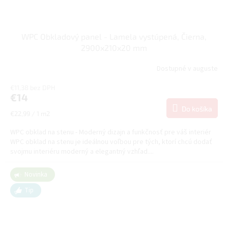
WPC Obkladový panel - Lamela vystúpená, Čierna,
2900x210x20 mm
Dostupné v auguste
€11,38 bez DPH
€14
Do košíka
Jednotková
€22,99 / 1 m2
cena:
WPC obklad na stenu - Moderný dizajn a funkčnosť pre váš interiér
WPC obklad na stenu je ideálnou voľbou pre tých, ktorí chcú dodať
svojmu interiéru moderný a elegantný vzhľad....
Novinka
Tip