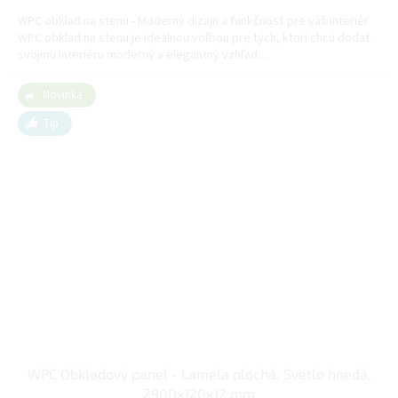
cena:
WPC obklad na stenu - Moderný dizajn a funkčnosť pre váš interiér
WPC obklad na stenu je ideálnou voľbou pre tých, ktorí chcú dodať
svojmu interiéru moderný a elegantný vzhľad....
Novinka
Tip
WPC Obkladový panel - Lamela plochá, Svetlo hnedá,
2900x120x12 mm