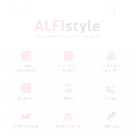
Prejsť
NÁKUP
na
obsah
KOŠÍK
VZORKY
OBKLADY A
ZAHRADA &
PRODUKTOV
PANELY
DIELŇA
PODLAHY
TERASY
STAVBA
UPRATOVANIE
FOTOVOLTAIKA
VÝPREDAJ