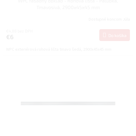
WPC fasádny obklad - Rohová lišta - Palubka,
Tmavosivá, 2900x45x45 mm
Dostupné koncom Júla
€4,88 bez DPH
Do košíka
€6
WPC exteriérová rohová lišta tmavo šedá, 2900x45x45 mm