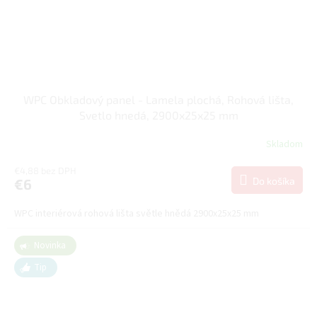
WPC Obkladový panel - Lamela plochá, Rohová lišta,
Svetlo hnedá, 2900x25x25 mm
Skladom
€4,88 bez DPH
Do košíka
€6
WPC interiérová rohová lišta světle hnědá 2900x25x25 mm
Novinka
Tip