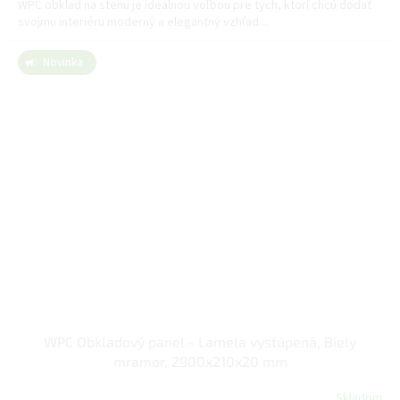
WPC obklad na stenu je ideálnou voľbou pre tých, ktorí chcú dodať
svojmu interiéru moderný a elegantný vzhľad....
Novinka
WPC Obkladový panel - Lamela vystúpená, Biely
mramor, 2900x210x20 mm
Skladom