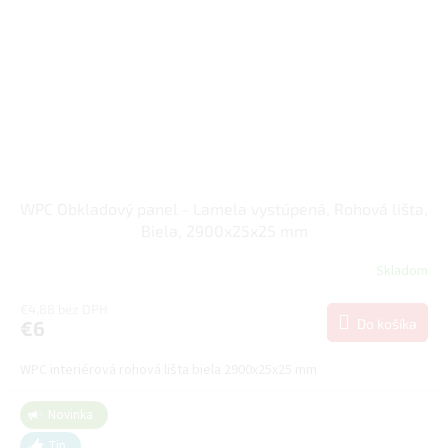
WPC Obkladový panel - Lamela vystúpená, Rohová lišta,
Biela, 2900x25x25 mm
Skladom
€4,88 bez DPH
Do košíka
€6
WPC interiérová rohová lišta biela 2900x25x25 mm
Novinka
Tip