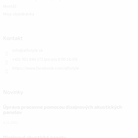
Montáž
Moja objednávka
Kontakt
info
@
alfistyle.sk
+421 911 844 272 (po-pia 8:00-16:30)
https://www.facebook.com/alfistyle
Novinky
Úprava pracovne pomocou dizajnových akustických
panelov
6.11.2023
Dizajnové akustické panely