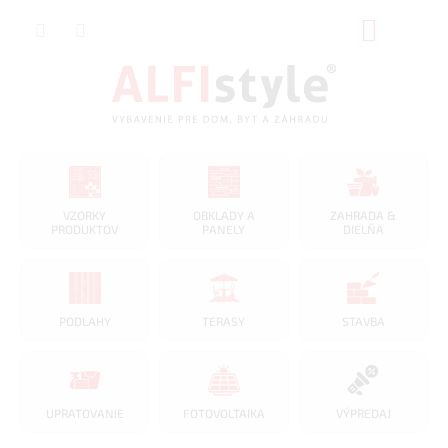
Prejsť
NÁKUP
na
obsah
KOŠÍK
VZORKY
OBKLADY A
ZAHRADA &
PRODUKTOV
PANELY
DIELŇA
PODLAHY
TERASY
STAVBA
UPRATOVANIE
FOTOVOLTAIKA
VÝPREDAJ