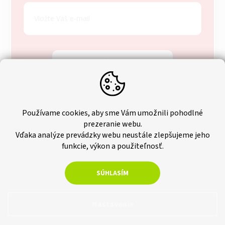
p
ä
t
i
e
ODOBERAŤ NEWSLETTER
Zásady spracovania osobných údajov
Používame cookies, aby sme Vám umožnili pohodlné
prezeranie webu.
Vďaka analýze prevádzky webu neustále zlepšujeme jeho
funkcie, výkon a použiteľnosť.
SÚHLASÍM
Nastavenie