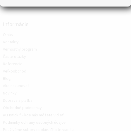
Informácie
O nás
Kontakty
Vernostný program
Časté otázky
Referencie
Veľkoobchod
Blog
Ako nakupovať
Novinky
Doprava a platba
Obchodné podmienky
ALFIstick ® - kde nás môžete vidieť
Podmínky ochrany osobných údajov
Používáme súbory cookie, čítajte viac tu