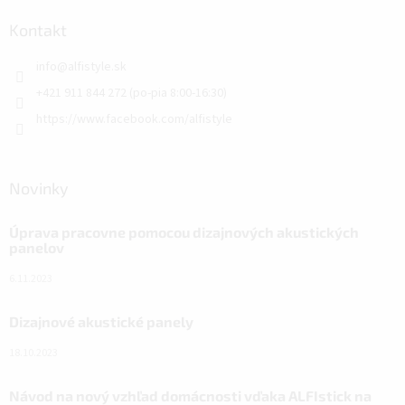
Kontakt
info
@
alfistyle.sk
+421 911 844 272 (po-pia 8:00-16:30)
https://www.facebook.com/alfistyle
Novinky
Úprava pracovne pomocou dizajnových akustických
panelov
6.11.2023
Dizajnové akustické panely
18.10.2023
Návod na nový vzhľad domácnosti vďaka ALFIstick na