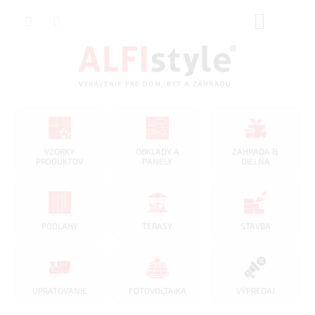
Prejsť
NÁKUP
na
obsah
KOŠÍK
VZORKY
OBKLADY A
ZAHRADA &
PRODUKTOV
PANELY
DIELŇA
PODLAHY
TERASY
STAVBA
UPRATOVANIE
FOTOVOLTAIKA
VÝPREDAJ