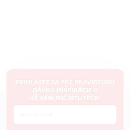
PRIHLÁSTE SA PRE PRAVIDELNÚ
DÁVKU INŠPIRÁCIE A
Z
UŽ VÁM NIČ NEUTEČIE.
á
p
ä
t
i