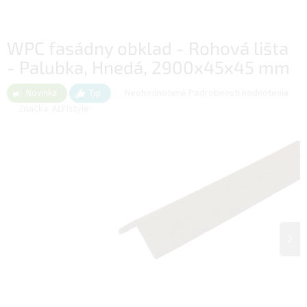
WPC fasádny obklad - Rohová lišta
- Palubka, Hnedá, 2900x45x45 mm
Priemerné
Neohodnotené
Podrobnosti hodnotenia
Novinka
Tip
hodnotenie
Značka:
ALFIstyle
produktu
je
0,0
z
5
hviezdičiek.