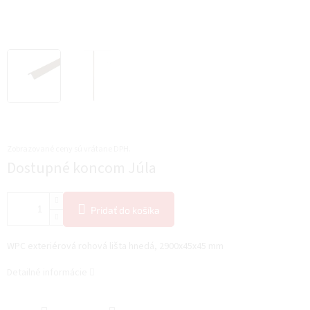
Zobrazované ceny sú vrátane DPH.
Jednotková
Dostupné koncom Júla
cena:
Pridať do košíka
WPC exteriérová rohová lišta hnedá, 2900x45x45 mm
Detailné informácie