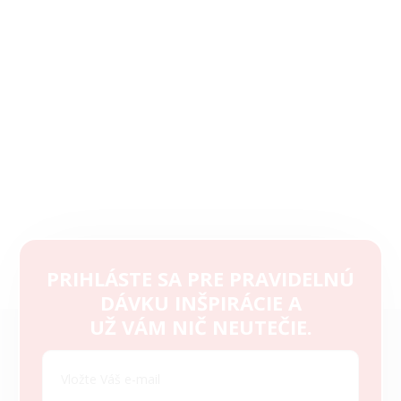
PRIHLÁSTE SA PRE PRAVIDELNÚ
DÁVKU INŠPIRÁCIE A
Z
UŽ VÁM NIČ NEUTEČIE.
á
p
ä
t