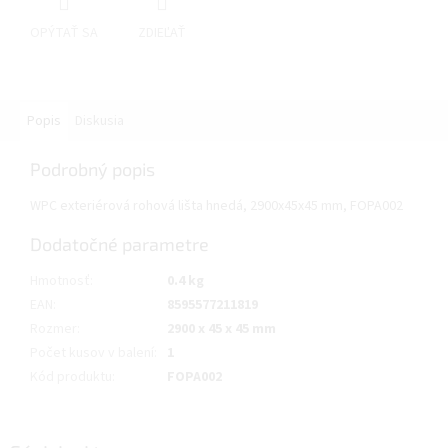
OPÝTAŤ SA
ZDIEĽAŤ
Popis
Diskusia
Podrobný popis
WPC exteriérová rohová lišta hnedá, 2900x45x45 mm, FOPA002
Dodatočné parametre
Hmotnosť
:
0.4 kg
EAN
:
8595577211819
Rozmer
:
2900 x 45 x 45 mm
Počet kusov v balení
:
1
Kód produktu
:
FOPA002