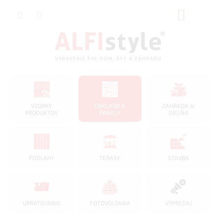
Prejsť
NÁKUP
na
obsah
KOŠÍK
VZORKY
OBKLADY A
ZAHRADA &
PRODUKTOV
PANELY
DIELŇA
PODLAHY
TERASY
STAVBA
UPRATOVANIE
FOTOVOLTAIKA
VÝPREDAJ