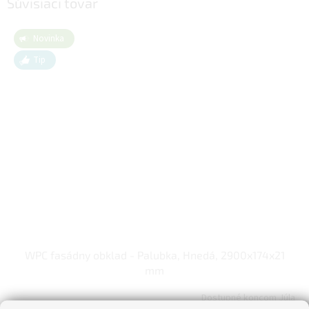
Súvisiaci tovar
Novinka
Tip
WPC fasádny obklad - Palubka, Hnedá, 2900x174x21
mm
Dostupné koncom Júla