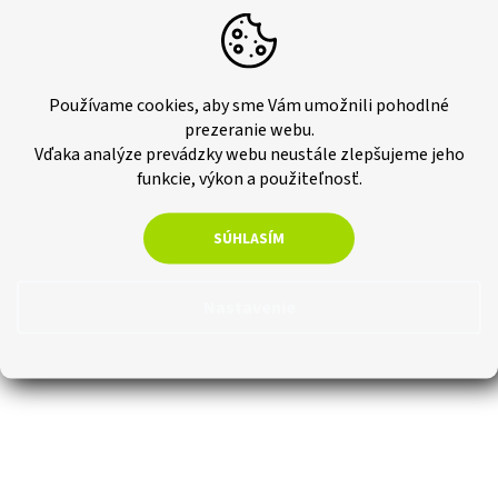
€19,51 bez DPH
€24
Jednotková
€47,52 / 1 m2
Do košíka
cena:
Používame cookies, aby sme Vám umožnili pohodlné
prezeranie webu.
WPC obklad na stenu - Moderný dizajn a funkčnosť pre váš exteriér
Vďaka analýze prevádzky webu neustále zlepšujeme jeho
WPC obklad na stenu je ideálnou voľbou pre tých, ktorí chcú dodať
svojmu exteriéru moderný a elegantný vzhľad....
funkcie, výkon a použiteľnosť.
SÚHLASÍM
Nastavenie