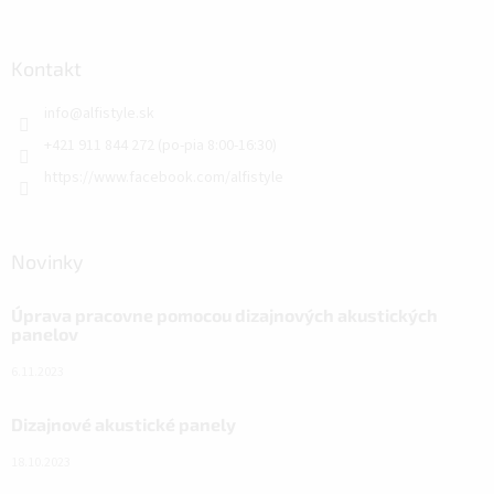
Kontakt
info
@
alfistyle.sk
+421 911 844 272 (po-pia 8:00-16:30)
https://www.facebook.com/alfistyle
Novinky
Úprava pracovne pomocou dizajnových akustických
panelov
6.11.2023
Dizajnové akustické panely
18.10.2023