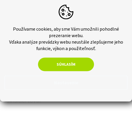
Technický list ke stažení
tu.
Dodatočné parametre
Hmotnosť
:
1.5 kg
Používame cookies, aby sme Vám umožnili pohodlné
EAN
:
8595577211321
prezeranie webu.
Rozmer
:
2900 x 120 mm
Vďaka analýze prevádzky webu neustále zlepšujeme jeho
Hrúbka
:
12 mm
funkcie, výkon a použiteľnosť.
Obsah balenia
:
0,348 m2
Počet kusov v balení
:
1
SÚHLASÍM
Oblasť využitia
:
interiér
Kód produktu
:
OPP002
Nastavenie
Súvisiaci tovar