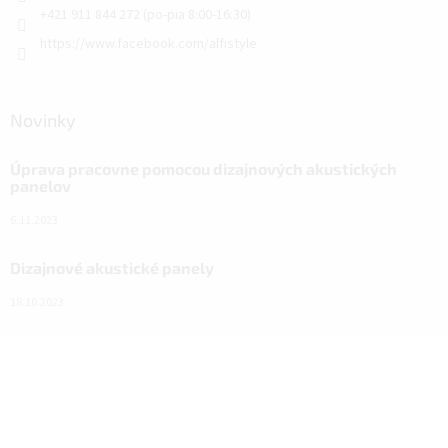
+421 911 844 272 (po-pia 8:00-16:30)
https://www.facebook.com/alfistyle
Novinky
Úprava pracovne pomocou dizajnových akustických
panelov
6.11.2023
Dizajnové akustické panely
18.10.2023
Návod na nový vzhľad domácnosti vďaka ALFIstick na
SUPER.CZ
3.3.2022