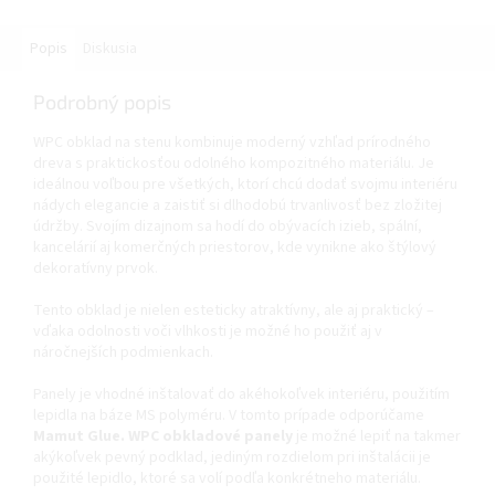
Popis
Diskusia
Podrobný popis
WPC obklad na stenu kombinuje moderný vzhľad prírodného
dreva s praktickosťou odolného kompozitného materiálu. Je
ideálnou voľbou pre všetkých, ktorí chcú dodať svojmu interiéru
nádych elegancie a zaistiť si dlhodobú trvanlivosť bez zložitej
údržby. Svojím dizajnom sa hodí do obývacích izieb, spální,
kancelárií aj komerčných priestorov, kde vynikne ako štýlový
dekoratívny prvok.
Tento obklad je nielen esteticky atraktívny, ale aj praktický –
vďaka odolnosti voči vlhkosti je možné ho použiť aj v
náročnejších podmienkach.
Panely je vhodné inštalovať do akéhokoľvek interiéru, použitím
lepidla na báze MS polyméru. V tomto prípade odporúčame
Mamut Glue. WPC obkladové panely
je možné lepiť na takmer
akýkoľvek pevný podklad, jediným rozdielom pri inštalácii je
použité lepidlo, ktoré sa volí podľa konkrétneho materiálu.