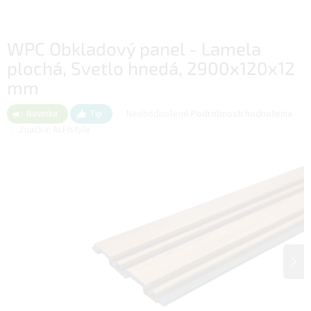
WPC Obkladový panel - Lamela
plochá, Svetlo hnedá, 2900x120x12
mm
Priemerné
Neohodnotené
Podrobnosti hodnotenia
Novinka
Tip
hodnotenie
Značka:
ALFIstyle
produktu
je
0,0
z
5
hviezdičiek.