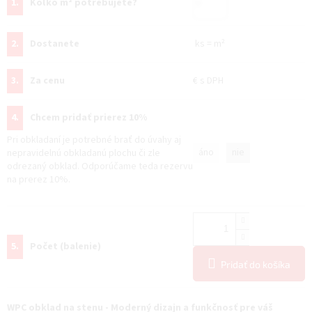
1.
Koľko m² potrebujete?
2.
Dostanete
ks
=
m²
3.
Za cenu
€
s DPH
4.
Chcem pridať prierez 10%
Pri obkladaní je potrebné brať do úvahy aj
áno
nie
nepravidelnú obkladanú plochu či zle
odrezaný obklad. Odporúčame teda rezervu
na prerez 10%.
5.
Počet (balenie)
Pridať do košíka
WPC obklad na stenu - Moderný dizajn a funkčnosť pre váš