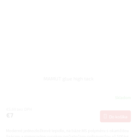
MAMUT glue high tack
Skladom
€5,69 bez DPH
€7
Do košíka
Moderné jednozložkové lepidlo, na báze MS polyméru s okamžitou
fixáciou a mimoriadne vysokou počiatočnou priľnavosťou až 500 kg