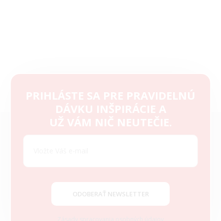
PRIHLÁSTE SA PRE PRAVIDELNÚ
DÁVKU INŠPIRÁCIE A
Z
UŽ VÁM NIČ NEUTEČIE.
á
p
ä
t
i
e
ODOBERAŤ NEWSLETTER
Zásady spracovania osobných údajov