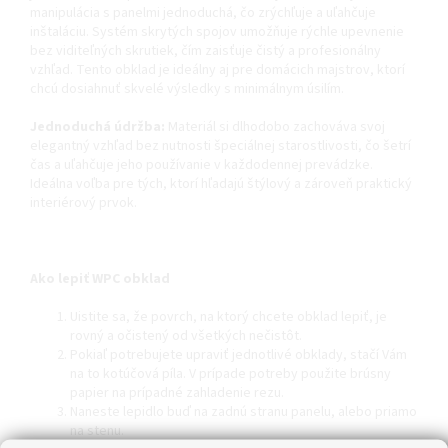
manipulácia s panelmi jednoduchá, čo zrýchľuje a uľahčuje
inštaláciu. Systém skrytých spojov umožňuje rýchle upevnenie
bez viditeľných skrutiek, čím zaisťuje čistý a profesionálny
vzhľad. Tento obklad je ideálny aj pre domácich majstrov, ktorí
chcú dosiahnuť skvelé výsledky s minimálnym úsilím.
Jednoduchá údržba:
Materiál si dlhodobo zachováva svoj
elegantný vzhľad bez nutnosti špeciálnej starostlivosti, čo šetrí
čas a uľahčuje jeho používanie v každodennej prevádzke.
Ideálna voľba pre tých, ktorí hľadajú štýlový a zároveň praktický
interiérový prvok.
Ako lepiť WPC obklad
Uistite sa, že povrch, na ktorý chcete obklad lepiť, je
rovný a očistený od všetkých nečistôt.
Pokiaľ potrebujete upraviť jednotlivé obklady, stačí Vám
na to kotúčová píla. V prípade potreby použite brúsny
papier na prípadné zahladenie rezu.
Naneste lepidlo buď na zadnú stranu panelu, alebo priamo
na stenu.