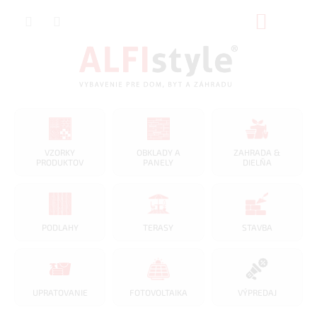
Prejsť
NÁKUP
na
obsah
KOŠÍK
VZORKY
OBKLADY A
ZAHRADA &
PRODUKTOV
PANELY
DIELŇA
PODLAHY
TERASY
STAVBA
UPRATOVANIE
FOTOVOLTAIKA
VÝPREDAJ