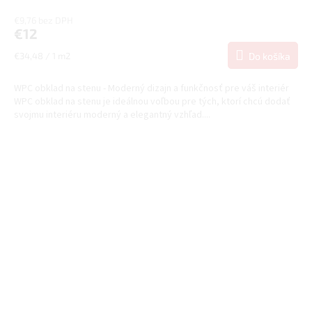
€9,76 bez DPH
€12
Jednotková
€34,48 / 1 m2
Do košíka
cena:
WPC obklad na stenu - Moderný dizajn a funkčnosť pre váš interiér
WPC obklad na stenu je ideálnou voľbou pre tých, ktorí chcú dodať
svojmu interiéru moderný a elegantný vzhľad....