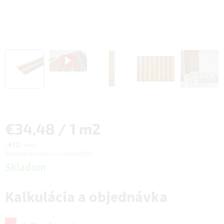
Jednotková
€34,48 / 1 m2
cena:
(
€12
/ kus
)
Zobrazované ceny sú vrátane DPH.
Skladom
Kalkulácia a objednávka