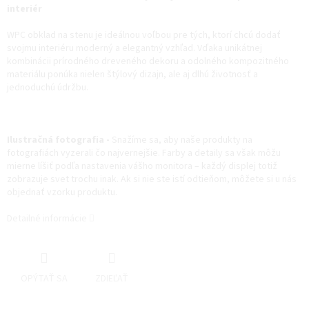
interiér
WPC obklad na stenu je ideálnou voľbou pre tých, ktorí chcú dodať
svojmu interiéru moderný a elegantný vzhľad. Vďaka unikátnej
kombinácii prírodného dreveného dekoru a odolného kompozitného
materiálu ponúka nielen štýlový dizajn, ale aj dlhú životnosť a
jednoduchú údržbu.
Ilustračná fotografia -
Snažíme sa, aby naše produkty na
fotografiách vyzerali čo najvernejšie. Farby a detaily sa však môžu
mierne líšiť podľa nastavenia vášho monitora – každý displej totiž
zobrazuje svet trochu inak. Ak si nie ste istí odtieňom, môžete si u nás
objednať vzorku produktu.
Detailné informácie
OPÝTAŤ SA
ZDIEĽAŤ