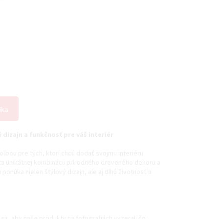
íka
dizajn a funkčnosť pre váš interiér
oľbou pre tých, ktorí chcú dodať svojmu interiéru
a unikátnej kombinácii prírodného dreveného dekoru a
onúka nielen štýlový dizajn, ale aj dlhú životnosť a
sa, aby naše produkty na fotografiách vyzerali čo