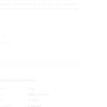
šak môžu mierne líšiť podľa nastavenia vášho monitora –
trochu inak. Ak si nie ste istí odtieňom, môžete si u nás
ZDIEĽAŤ
atočné parametre
nosť
:
3 kg
mer
:
2900 x 210 mm
ka
:
20 mm
h balení
:
0,609 m2