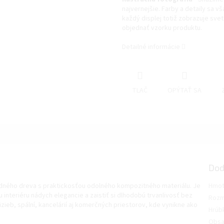
najvernejšie. Farby a detaily sa v
každý displej totiž zobrazuje svet 
objednať vzorku produktu.
Detailné informácie
TLAČ
OPÝTAŤ SA
Dod
dného dreva s praktickosťou odolného kompozitného materiálu. Je
Hmot
interiéru nádych elegancie a zaistiť si dlhodobú trvanlivosť bez
Roz
izieb, spální, kancelárií aj komerčných priestorov, kde vynikne ako
Hrúb
Obsa