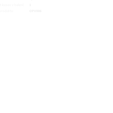
t kusov v balení
:
1
produktu
:
OPV006