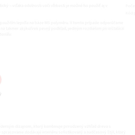
ktický – vďaka odolnosti voči vlhkosti je možné ho použiť aj v
Poče
Kód 
, použitím lepidla na báze MS polyméru. V tomto prípade odporúčame
 na takmer akýkoľvek pevný podklad, jediným rozdielom pri inštalácii
eriálu.
derným dizajnom, ktorý kombinuje prirodzený vzhľad dreva s
é spracovanie dodávajú interiéru sofistikovaný a nadčasový štýl, ktorý