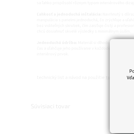
sa ľahko prispôsobí rôznym typom interiérového dizajn
Ľahkosť a jednoduchá inštalácia:
Navrhnutý s dôraz
manipulácia s panelmi jednoduchá, čo zrýchľuje a uľah
bez viditeľných skrutiek, čím zaisťuje čistý a profesio
chcú dosiahnuť skvelé výsledky s minimálnym úsilím.
Jednoduchá údržba:
Materiál si dlhodobo zachováva 
čas a uľahčuje jeho používanie v každodennej prevádzke
interiérový prvok.
Po
technický list a návod na použitie
tu.
Vďa
Súvisiaci tovar
Nov
Tip