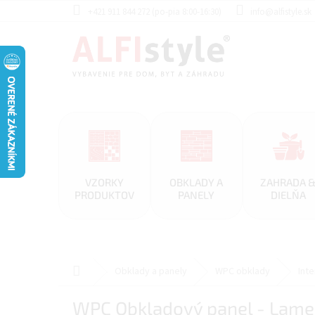
Prejsť
+421 911 844 272 (po-pia 8:00-16:30)
info@alfistyle.sk
na
obsah
VZORKY
OBKLADY A
ZAHRADA 
PRODUKTOV
PANELY
DIELŇA
Domov
Obklady a panely
WPC obklady
Int
WPC Obkladový panel - Lame