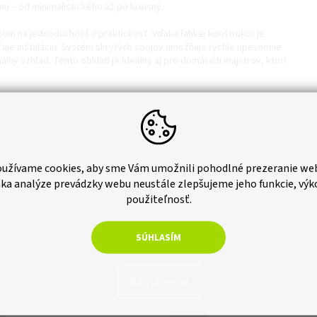
u – od minimalistického až po luxusný.
om na jednoduchosť a praktickosť. Vďaka ľahkej konštrukcii je
čuje inštaláciu. Systém skrytých spojov umožňuje rýchle upevnenie
nálny vzhľad. Tento obklad je ideálny aj pre domácich majstrov, ktorí
svoj elegantný vzhľad bez nutnosti špeciálnej starostlivosti, čo šetrí
. Ideálna voľba pre tých, ktorí hľadajú štýlový a zároveň praktický
užívame cookies, aby sme Vám umožnili pohodlné prezeranie we
ka analýze prevádzky webu neustále zlepšujeme jeho funkcie, výk
použiteľnosť.
SÚHLASÍM
Nastavenie
inka
Novinka
Tip