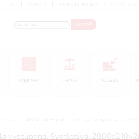
O NÁS
KONTAKTY
VERNOSTNÝ PROGRAM
ČASTÉ OTÁZKY
HĽADAŤ
&
PODLAHY
TERASY
STAVBA
U
eriérové
WPC Obkladový panel - Lamela vystúpená, Svetlosivá, 2900
la vystúpená, Svetlosivá, 2900x210x