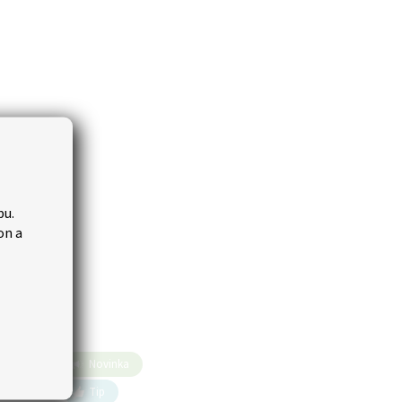
bu.
on a
Novinka
Tip