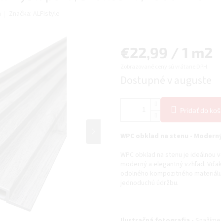
a
Značka:
ALFIstyle
Jednotková
€22,99 / 1 m2
Zobrazované ceny sú vrátane DPH.
cena:
Dostupné v auguste
Pridať do koš
WPC obklad na stenu - Moderný 
WPC obklad na stenu je ideálnou v
moderný a elegantný vzhľad. Vďak
odolného kompozitného materiálu p
jednoduchú údržbu.
Ilustračná fotografia -
Snažíme 