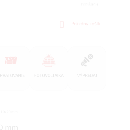
REFERENCIE
VEĽKOOBCHOD
BLOG
Prihlásenie
AKO NAKUPOVAŤ
NÁKUPNÝ
Prázdny košík
KOŠÍK
PRATOVANIE
FOTOVOLTAIKA
VÝPREDAJ
x210x20 mm
20 mm