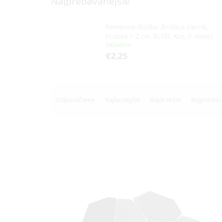
Najpredávanejšie
Kamenná dlažba, Bridlica čierná,
hrúbka 1-2 cm, BL101, Kus, II. Akosť
Skladom
€2,25
R
a
Odporúčame
Najlacnejšie
Najdrahšie
Najpredáv
d
e
n
i
e
V
p
ý
r
p
o
i
d
s
u
p
k