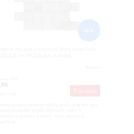
–64 %
enná mozaika z mramoru, Brick ocean vein,
30x0,9 cm, NH209, Kus, II. Akosť
Skladom
59 bez DPH
,96
Do košíka
notková
78 / 1 m2
:
enná mozaika z mramoru NH209, brick ocean vein slúži
výzdobu kúpeľní, kuchýň, obývacích izieb a či
rčných priestorov. II. Akosť - Tovar zasiahnutý
u.Tovar...