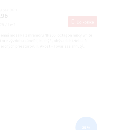
59 bez DPH
,96
Do košíka
notková
78 / 1 m2
:
enná mozaika z mramoru NH206, octagon milky white
i pre výzdobu kúpeľní, kuchýň, obývacích izieb a či
rčných priestorov. II. Akosť - Tovar zasiahnutý...
–25 %