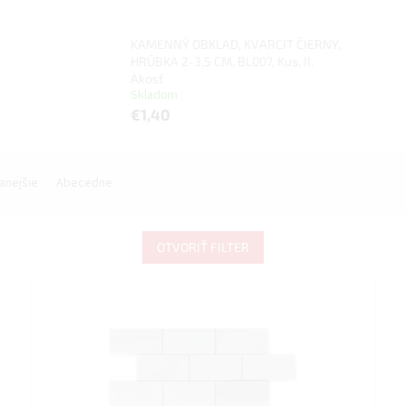
KAMENNÝ OBKLAD, KVARCIT ČIERNY,
HRÚBKA 2-3,5 CM, BL007, Kus, II.
Akosť
Skladom
€1,40
anejšie
Abecedne
OTVORIŤ FILTER