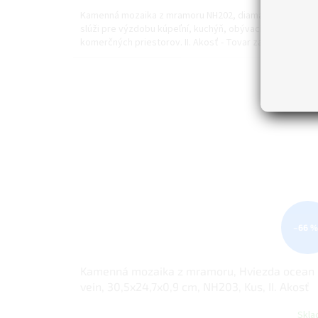
cena:
Kamenná mozaika z mramoru NH202, diamant bielo-žltý
slúži pre výzdobu kúpeľní, kuchýň, obývacích izieb a či
komerčných priestorov. II. Akosť - Tovar zasiahnutý...
–66 %
Kamenná mozaika z mramoru, Hviezda ocean
vein, 30,5x24,7x0,9 cm, NH203, Kus, II. Akosť
Skl