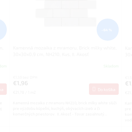
–64 %
m,
Kamenná mozaika z mramoru, Brick milky white,
Kam
30x30x0,9 cm, NH210, Kus, II. Akosť
30x
adom
Skladom
€1,59 bez DPH
€1,
€1,96
€1
ka
Do košíka
Jednotková
Jed
€21,78 / 1 m2
€21,
cena:
cena
be
Kamenná mozaika z mramoru NH210, brick milky white slúži
Kam
aj
pre výzdobu kúpeľní, kuchýň, obývacích izieb a či
pre 
komerčných priestorov. II. Akosť - Tovar zasiahnutý...
kome
vodo