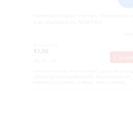
Kamenná mozaika z mramoru, Square white a
grey, 30x30x0,9 cm, NH207, Kus
Skl
€1,59 bez DPH
€1,96
Do koší
Jednotková
€21,78 / 1 m2
cena:
Kamenná mozaika z mramoru NH207, square white and 
slúži pre výzdobu kúpeľní, kuchýň, obývacích izieb a či
komerčných priestorov. II. Akosť - Tovar zasiahnutý...