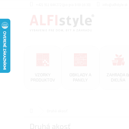
Prejsť
+421 911 844 272 (po-pia 8:00-16:30)
info@alfistyle.sk
na
obsah
VZORKY
OBKLADY A
ZAHRADA 
PRODUKTOV
PANELY
DIELŇA
Domov
Druhá akosť
Druhá akosť