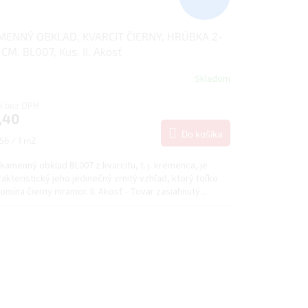
MENNÝ OBKLAD, KVARCIT ČIERNY, HRÚBKA 2-
 CM, BL007, Kus, II. Akosť
Skladom
14 bez DPH
,40
Do košíka
notková
56 / 1 m2
:
kamenný obklad BL007 z kvarcitu, t. j. kremenca, je
akteristický jeho jedinečný zrnitý vzhľad, ktorý toľko
omína čierny mramor. II. Akosť - Tovar zasiahnutý...