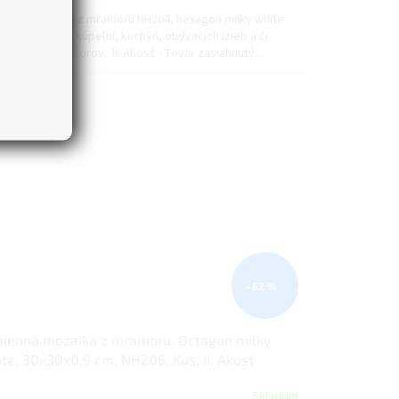
:
enná mozaika z mramoru NH204, hexagon milky white
i pre výzdobu kúpeľní, kuchýň, obývacích izieb a či
rčných priestorov. II. Akosť - Tovar zasiahnutý...
–62 %
menná mozaika z mramoru, Octagon milky
te, 30x30x0,9 cm, NH206, Kus, II. Akosť
Skladom