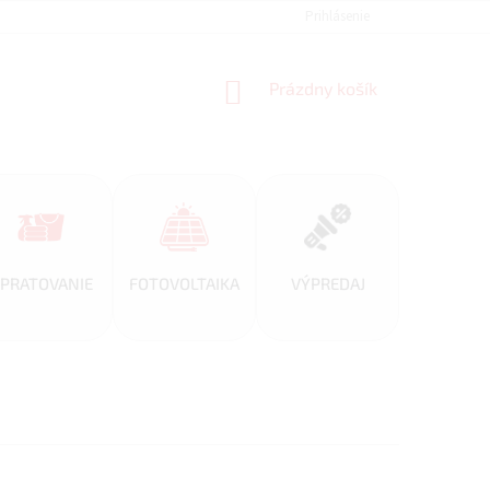
REFERENCIE
VEĽKOOBCHOD
BLOG
Prihlásenie
AKO NAKUPOVAŤ
NÁKUPNÝ
Prázdny košík
KOŠÍK
PRATOVANIE
FOTOVOLTAIKA
VÝPREDAJ