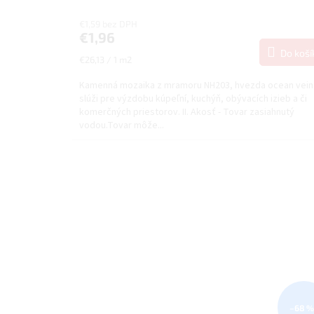
€1,59 bez DPH
€1,96
Do koší
Jednotková
€26,13 / 1 m2
cena:
Kamenná mozaika z mramoru NH203, hvezda ocean vein
slúži pre výzdobu kúpeľní, kuchýň, obývacích izieb a či
komerčných priestorov. II. Akosť - Tovar zasiahnutý
vodou.Tovar môže...
–68 %