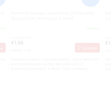
nd
Kamenná mozaika z okruhliakov, Crystal white,
KA
30,5x30,5 cm, NH213, Kus, II. Akosť
3,5
adom
Skladom
€1,59 bez DPH
€1,
€1,96
€1
ka
Do košíka
Jednotková
Jed
€21,08 / 1 m2
€15,
cena:
cena
grey
Kamenná mozaika z z okruhliakov NH213, crystal white slúži
Pre 
pre výzdobu kúpeľní, kuchýň, obývacích izieb a či
char
komerčných priestorov. II. Akosť - Tovar zasiahnutý...
prip