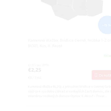
r
t
o
o
d
v
u
k
–75 %
t
o
v
Kamenná dlažba, Bridlica čierná, hrúbka 1-2 c
BL101, Kus, II. Akosť
Skl
€1,83 bez DPH
€2,25
Do koší
Jednotková
€9 / 1 m2
cena:
Kamenná dlažba BL101 z prírodnej bridlice v čiernej far
slúži pre výzdobu záhrad a vonkajších častí domov, ale 
interiérov rodinných domov i bytov. II. Akosť - Tovar...