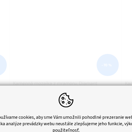
–70 %
Kamenná mozaika z mramoru, Diamant
Ka
multicolor, 30,7x27,8x0,9 cm, NH201, Kus, II.
whi
Akosť
adom
Momentálne nedostupné
€1,59 bez DPH
€1,
užívame cookies, aby sme Vám umožnili pohodlné prezeranie we
€1,96
€1
ka analýze prevádzky webu neustále zlepšujeme jeho funkcie, výk
ka
Do košíka
Jednotková
Jed
€23,06 / 1 m2
€20
použiteľnosť.