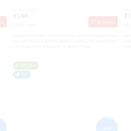
€1,59 bez DPH
€1,
€1,96
€1
ka
Do košíka
Jednotková
Jed
€21,54 / 1 m2
€21,
cena:
cena
Kamenná mozaika z mramoru NH211, interlocking white and
Kam
sky vein slúži pre výzdobu kúpeľní, kuchýň, obývacích izieb
slúž
a či komerčných priestorov. II. Akosť - Tovar...
kome
Novinka
Tip
–45 %