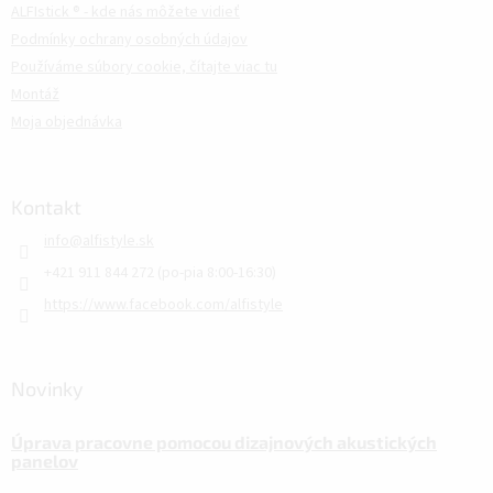
ALFIstick ® - kde nás môžete vidieť
Podmínky ochrany osobných údajov
Používáme súbory cookie, čítajte viac tu
Montáž
Moja objednávka
Kontakt
info
@
alfistyle.sk
+421 911 844 272 (po-pia 8:00-16:30)
https://www.facebook.com/alfistyle
Novinky
Úprava pracovne pomocou dizajnových akustických
panelov