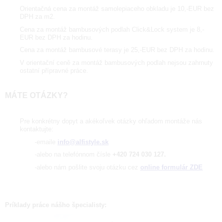
Orientačná cena za montáž samolepiaceho obkladu je
10,-EUR bez
DPH za m2.
Cena za montáž bambusových podlah Click&Lock system je 8,-
EUR bez DPH za hodinu.
Cena za montáž bambusové terasy je 25,-EUR bez DPH za hodinu.
V orientační ceně za montáž bambusových podlah nejsou zahrnuty
ostatní přípravné práce.
MÁTE OTÁZKY?
Pre konkrétny dopyt a akékoľvek otázky ohľadom montáže nás
kontaktujte:
-emaile
info@alfistyle.sk
-alebo na telefónnom čísle
+420 724 030 127.
-alebo nám pošlite svoju otázku cez
online formulár ZDE
Príklady práce nášho špecialisty: