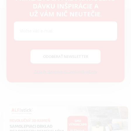
DÁVKU INŠPIRÁCIE A
Z
UŽ VÁM NIČ NEUTEČIE.
á
p
ä
t
i
e
ODOBERAŤ NEWSLETTER
Zásady spracovania osobných údajov