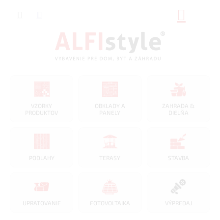
Prejsť
NÁKUP
na
obsah
KOŠÍK
VZORKY
OBKLADY A
ZAHRADA &
PRODUKTOV
PANELY
DIELŇA
PODLAHY
TERASY
STAVBA
UPRATOVANIE
FOTOVOLTAIKA
VÝPREDAJ