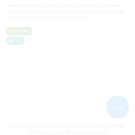
Akustický obkladový panel sa používa na dekoratívne obloženie
stien v interiéroch. Panel navyše prispieva k tepelnej a akustickej
izolácii interiéru. Vhodným doplnkom nielen do...
Novinka
Tip
–40 %
Akustický panel s dřevěnou dýhou - Hexagon - dekor
dub čierny | 79,8×66 cm | ALFIstyle.cz