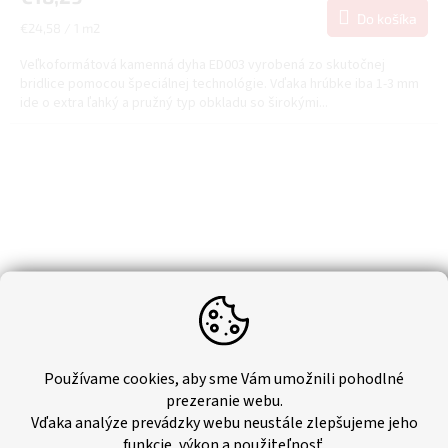
Do košíka
Jednotková
€24,58 / 1 m2
cena:
Veľkoformátová kamenná dyha ED003 vyrobená zo skutočnej
bridlice pomocou špeciálnej technológie. Vďaka hrúbke iba 1-3 mm
ide o extra ľahký a pružný typ obkladu so širokými...
Používame cookies, aby sme Vám umožnili pohodlné
prezeranie webu.
Vďaka analýze prevádzky webu neustále zlepšujeme jeho
funkcie, výkon a použiteľnosť.