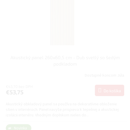
Akustický panel 260x60,5 cm - Dub svetlý so šedým
podkladom
Dostupné koncom Júla
€43,70 bez DPH
Do košíka
€53,75
Akustický obkladový panel sa používa na dekoratívne obloženie
stien v interiéroch. Panel navyše prispieva k tepelnej a akustickej
izolácii interiéru. Vhodným doplnkom nielen do...
Novinka