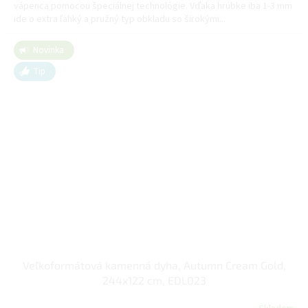
vápenca pomocou špeciálnej technológie. Vďaka hrúbke iba 1-3 mm
ide o extra ľahký a pružný typ obkladu so širokými...
Novinka
Tip
Veľkoformátová kamenná dyha, Autumn Cream Gold,
244x122 cm, EDL023