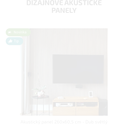
DIZAJNOVÉ AKUSTICKÉ
PANELY
Novinka
Tip
Akustický panel 260x60,5 cm - Dub světlý