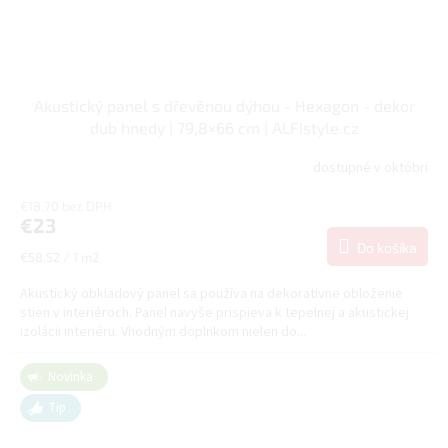
Akustický panel s dřevěnou dýhou - Hexagon - dekor
dub hnedy | 79,8×66 cm | ALFIstyle.cz
dostupné v októbri
€18,70 bez DPH
€23
Do košíka
Jednotková
€58,52 / 1 m2
cena:
Akustický obkladový panel sa používa na dekoratívne obloženie
stien v interiéroch. Panel navyše prispieva k tepelnej a akustickej
izolácii interiéru. Vhodným doplnkom nielen do...
Novinka
Tip