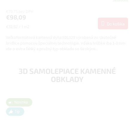
Skladom
€79,75 bez DPH
€98,09
Do košíka
Jednotková
€32,92 / 1 m2
cena:
Veľkoformátová kamenná dyha EDL023 vyrobená zo skutočné
bridlice pomocou špeciálnej technológie. Vďaka hrúbke iba 1-3 mm
ide o extra ľahký a pružný typ obkladu so širokými...
3D SAMOLEPIACE KAMENNÉ
OBKLADY
Novinka
Tip