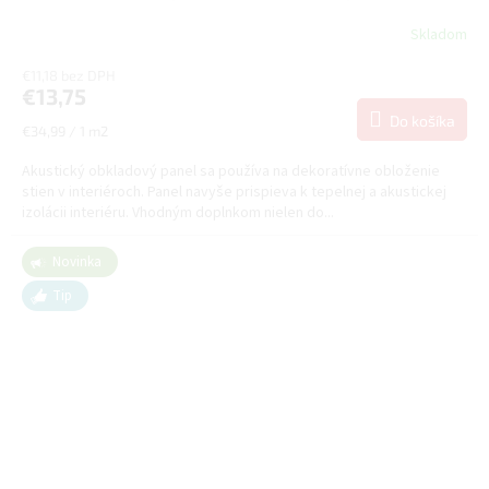
Skladom
€11,18 bez DPH
€13,75
Do košíka
Jednotková
€34,99 / 1 m2
cena:
Akustický obkladový panel sa používa na dekoratívne obloženie
stien v interiéroch. Panel navyše prispieva k tepelnej a akustickej
izolácii interiéru. Vhodným doplnkom nielen do...
Novinka
Tip