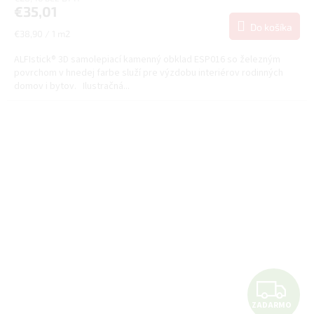
€35,01
M
Do košíka
Jednotková
€38,90 / 1 m2
cena:
O
ALFIstick® 3D samolepiací kamenný obklad ESP016 so železným
povrchom v hnedej farbe služí pre výzdobu interiérov rodinných
domov i bytov. Ilustračná...
Z
ZADARMO