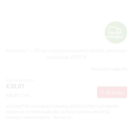
Z
ZADARMO
A
ALFIstick ® - 3D samolepiaci kamenný obklad, pieskovec
D
multicolor, ESP013
A
Dostupné v auguste
R
€28,46 bez DPH
€35,01
M
Do košíka
Jednotková
€38,90 / 1 m2
cena:
O
ALFIstick® 3D samolepiací kamenný obklad ESP013 z prírodného
pieskovce ve farbe multicolor služí pre výzdobu interiérov
rodinných domov i bytov. Ilustračná...