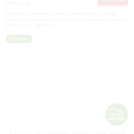
M
Do košíka
Jednotková
€38,90 / 1 m2
cena:
O
ALFIstick® 3D samolepiací kamenný obklad ESP014 z prírodné
bridlice ve farbe multicolor II služí pre výzdobu interiérov rodinných
domov i bytov. Ilustračná...
Novinka
Z
ZADARMO
A
ALFIstick ® - 3D samolepiaci kamenný obklad, Kvarcit