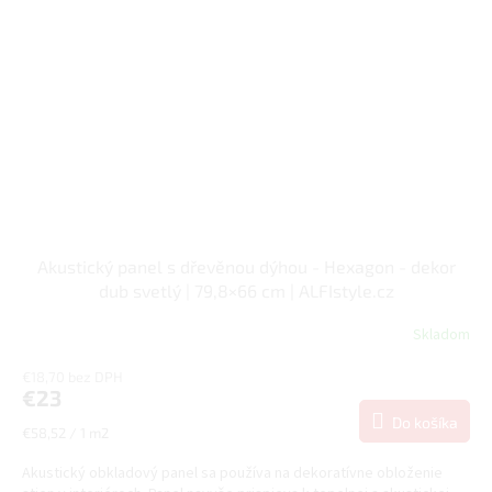
Akustický panel s dřevěnou dýhou - Hexagon - dekor
dub svetlý | 79,8×66 cm | ALFIstyle.cz
Skladom
€18,70 bez DPH
€23
Do košíka
Jednotková
€58,52 / 1 m2
cena:
Akustický obkladový panel sa používa na dekoratívne obloženie