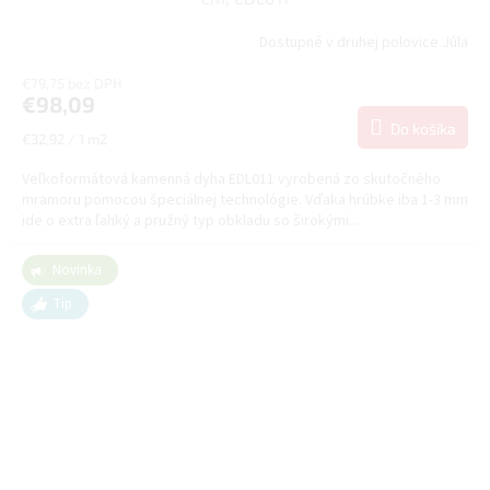
Dostupné v druhej polovice Júla
€79,75 bez DPH
€98,09
Do košíka
Jednotková
€32,92 / 1 m2
cena:
Veľkoformátová kamenná dyha EDL011 vyrobená zo skutočného
mramoru pomocou špeciálnej technológie. Vďaka hrúbke iba 1-3 mm
ide o extra ľahký a pružný typ obkladu so širokými...
Novinka
Tip