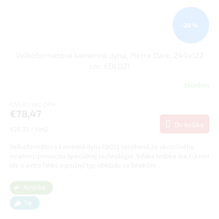
–20 %
Veľkoformátová kamenná dyha, Pietra Dark, 244x122
cm, EDL021
Skladom
€63,80 bez DPH
€78,47
Do košíka
Jednotková
€26,33 / 1 m2
cena:
Veľkoformátová kamenná dyha ED021 vyrobená zo skutočného
mramoru pomocou špeciálnej technológie. Vďaka hrúbke iba 1-3 mm
ide o extra ľahký a pružný typ obkladu so širokými...
Novinka
Tip