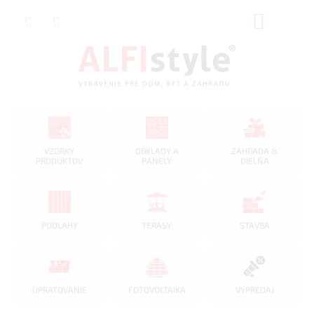
Prejsť
NÁKUP
na
obsah
KOŠÍK
VZORKY
OBKLADY A
ZAHRADA &
PRODUKTOV
PANELY
DIELŇA
PODLAHY
TERASY
STAVBA
UPRATOVANIE
FOTOVOLTAIKA
VÝPREDAJ