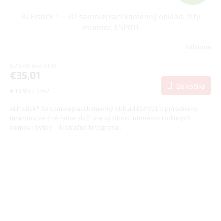
A
ALFIstick ® - 3D samolepiaci kamenný obklad, žltý
D
mramor, ESP011
A
Skladom
Priemerné
hodnotenie
R
€28,46 bez DPH
produktu
€35,01
je
M
5,0
Do košíka
Jednotková
€38,90 / 1 m2
z
cena:
O
5
ALFIstick® 3D samolepiací kamenný obklad ESP011 z prírodného
hviezdičiek.
mramoru ve žlté farbe služí pre výzdobu interiérov rodinných
domov i bytov. Ilustračná fotografia...