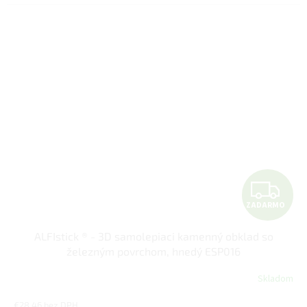
Z
ZADARMO
A
ALFIstick ® - 3D samolepiaci kamenný obklad so
D
železným povrchom, hnedý ESP016
A
Skladom
R
€28,46 bez DPH