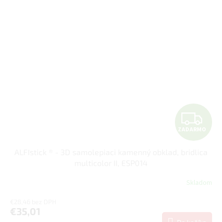
Z
ZADARMO
A
ALFIstick ® - 3D samolepiaci kamenný obklad, bridlica
D
multicolor II, ESP014
A
Skladom
R
€28,46 bez DPH
€35,01