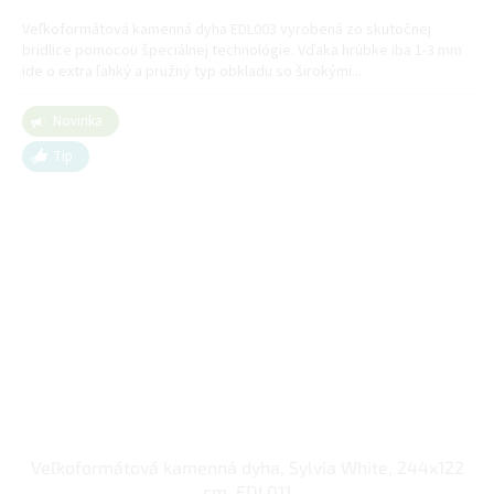
cena:
Veľkoformátová kamenná dyha EDL003 vyrobená zo skutočnej
bridlice pomocou špeciálnej technológie. Vďaka hrúbke iba 1-3 mm
ide o extra ľahký a pružný typ obkladu so širokými...
Novinka
Tip
Veľkoformátová kamenná dyha, Sylvia White, 244x122
cm, EDL011