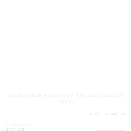
Veľkoformátová kamenná dyha, Kund Black, 122x61 cm,
ED003
Dostupné v auguste
€14,87 bez DPH
€18,29