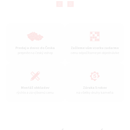
Predchádzajúce
Nasledujúce
Predaj a dovoz do Česka
Zašleme vám vzorku zadarmo
prepnite na český eshop
cenu odpočítame pri objednávke
Montáž obkladov
Záruka 5 rokov
rýchlo a za výbornú cenu
na všetky druhy kameňa