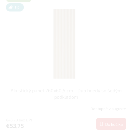
Tip
Akustický panel 260x60,5 cm - Dub hnedý so šedým
podkladom
Dostupné v auguste
€43,70 bez DPH
Do košíka
€53,75