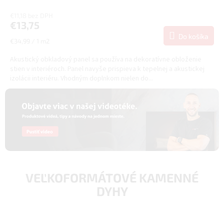
€11,18 bez DPH
€13,75
Do košíka
Jednotková
€34,99 / 1 m2
cena:
Akustický obkladový panel sa používa na dekoratívne obloženie
stien v interiéroch. Panel navyše prispieva k tepelnej a akustickej
izolácii interiéru. Vhodným doplnkom nielen do...
VEĽKOFORMÁTOVÉ KAMENNÉ
DYHY