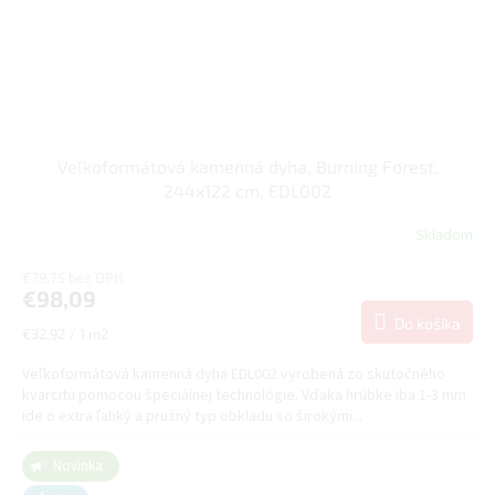
Veľkoformátová kamenná dyha, Burning Forest,
244x122 cm, EDL002
Skladom
€79,75 bez DPH
€98,09
Do košíka
Jednotková
€32,92 / 1 m2
cena:
Veľkoformátová kamenná dyha EDL002 vyrobená zo skutočného
kvarcitu pomocou špeciálnej technológie. Vďaka hrúbke iba 1-3 mm
ide o extra ľahký a pružný typ obkladu so širokými...
Novinka