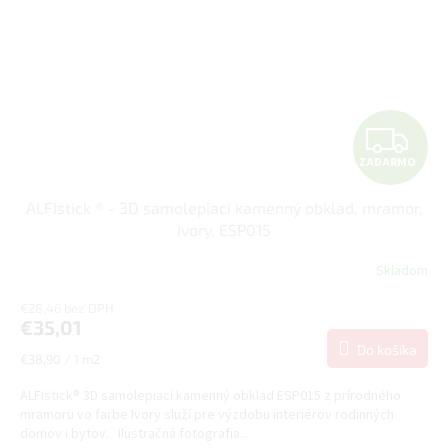
Z
ZADARMO
A
ALFIstick ® - 3D samolepiaci kamenný obklad, mramor,
D
Ivory, ESP015
A
Skladom
R
€28,46 bez DPH
€35,01
M
Do košíka
Jednotková
€38,90 / 1 m2
cena:
O
ALFIstick® 3D samolepiací kamenný obklad ESP015 z prírodného
mramoru vo farbe Ivory služí pre výzdobu interiérov rodinných
domov i bytov. Ilustračná fotografia...