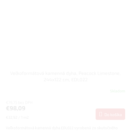
Veľkoformátová kamenná dyha, Peacock Limestone,
244x122 cm, EDL022
Skladom
€79,75 bez DPH
€98,09
Do košíka
Jednotková
€32,92 / 1 m2
cena:
Veľkoformátová kamenná dyha EDL022 vyrobená zo skutočného