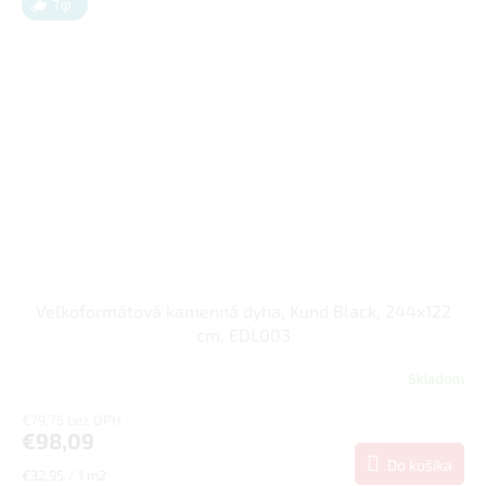
Tip
Veľkoformátová kamenná dyha, Kund Black, 244x122
cm, EDL003
Skladom
€79,75 bez DPH
€98,09
Do košíka
Jednotková
€32,95 / 1 m2