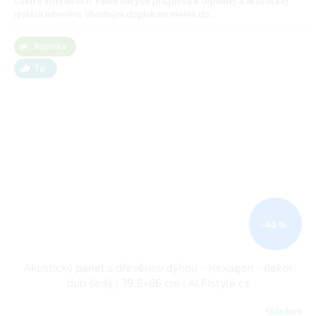
stien v interiéroch. Panel navyše prispieva k tepelnej a akustickej
izolácii interiéru. Vhodným doplnkom nielen do...
Novinka
Tip
–40 %
Akustický panel s dřevěnou dýhou - Hexagon - dekor
dub šedý | 79,8×66 cm | ALFIstyle.cz
Skladom