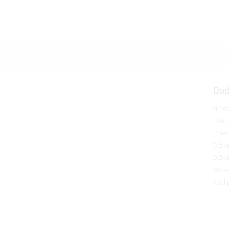
Dod
Hmot
EAN
:
Prie
Dĺžk
Dĺžka
Mater
Kód 