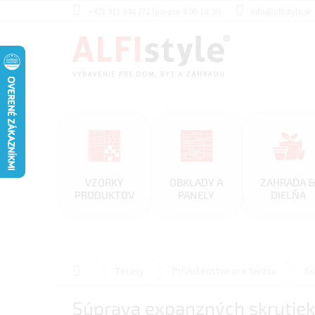
Prejsť
+421 911 844 272 (po-pia 8:00-16:30)
info@alfistyle.sk
na
obsah
VZORKY
OBKLADY A
ZAHRADA 
PRODUKTOV
PANELY
DIELŇA
Domov
Terasy
Príslušenstvo pre terasu
Sú
Súprava expanzných skrutiek 