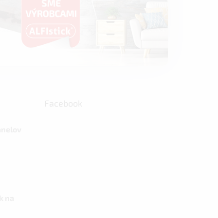
Facebook
anelov
k na