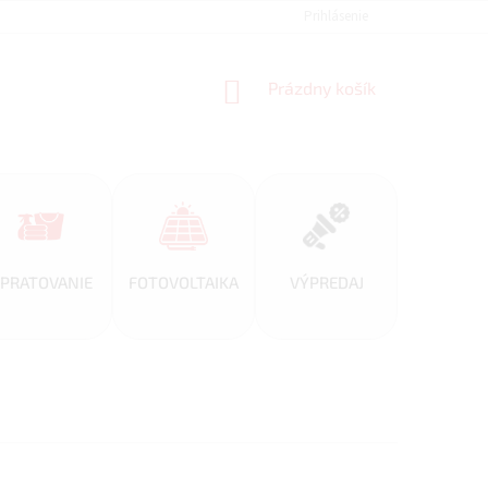
REFERENCIE
VEĽKOOBCHOD
BLOG
Prihlásenie
AKO NAKUPOVAŤ
NÁKUPNÝ
Prázdny košík
KOŠÍK
PRATOVANIE
FOTOVOLTAIKA
VÝPREDAJ