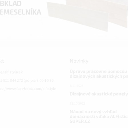
kt
Novinky
Úprava pracovne pomocou
o
@
alfistyle.sk
dizajnových akustických p
1 911 844 272 (po-pia 8:00-16:30)
6.11.2023
ps://www.facebook.com/alfistyle
Dizajnové akustické panely
18.10.2023
Návod na nový vzhľad
domácnosti vďaka ALFIstic
SUPER.CZ