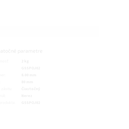
atočné parametre
nosť
:
2 kg
GSSPOJ02
mer
:
8.00 mm
a
:
80 mm
 závitu
:
Čiastočný
iál
:
Nerez
produkta
:
GSSPOJ02