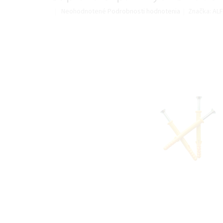
Priemerné
Neohodnotené
Podrobnosti hodnotenia
Značka:
ALF
hodnotenie
produktu
je
0,0
z
5
hviezdičiek.