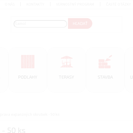
O NÁS
KONTAKTY
VERNOSTNÝ PROGRAM
ČASTÉ OTÁZKY
HĽADAŤ
&
PODLAHY
TERASY
STAVBA
U
prava expanzných skrutiek - 50 ks
- 50 ks