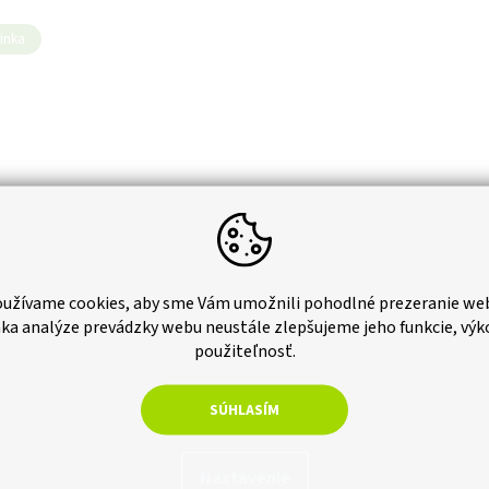
inka
rasové dosky plné / sivé
140x20 mm GS001,
užívame cookies, aby sme Vám umožnili pohodlné prezeranie we
vaný, sivá
ka analýze prevádzky webu neustále zlepšujeme jeho funkcie, výk
Skladom
použiteľnosť.
bez DPH
25
SÚHLASÍM
ová
 1 m2
Do košíka
Nastavenie
terasa prakticky bez údržby? Vďaka