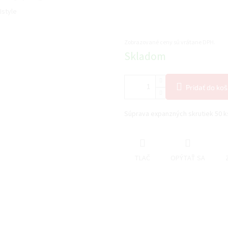
Istyle
Zobrazované ceny sú vrátane DPH.
Jednotková
Skladom
cena:
Pridať do koš
Súprava expanzných skrutiek 50 k
TLAČ
OPÝTAŤ SA