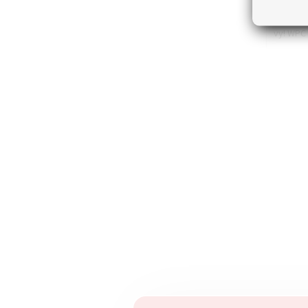
materiál
drevené
vy! WPC 
nebaví č