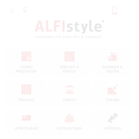
Prejsť
NÁKUP
na
obsah
KOŠÍK
VZORKY
OBKLADY A
ZAHRADA &
PRODUKTOV
PANELY
DIELŇA
PODLAHY
TERASY
STAVBA
UPRATOVANIE
FOTOVOLTAIKA
VÝPREDAJ