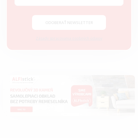
t
i
e
ODOBERAŤ NEWSLETTER
Zásady spracovania osobných údajov