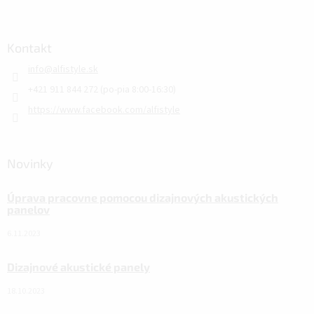
Kontakt
info
@
alfistyle.sk
+421 911 844 272 (po-pia 8:00-16:30)
https://www.facebook.com/alfistyle
Novinky
Úprava pracovne pomocou dizajnových akustických
panelov
6.11.2023
Dizajnové akustické panely
18.10.2023