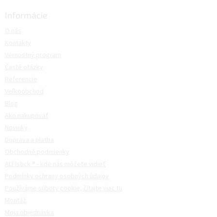
Informácie
O nás
Kontakty
Vernostný program
Časté otázky
Referencie
Veľkoobchod
Blog
Ako nakupovať
Novinky
Doprava a platba
Obchodné podmienky
ALFIstick ® - kde nás môžete vidieť
Podmínky ochrany osobných údajov
Používáme súbory cookie, čítajte viac tu
Montáž
Moja objednávka