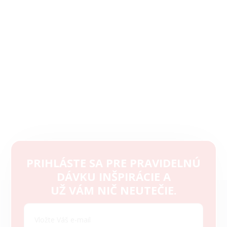
PRIHLÁSTE SA PRE PRAVIDELNÚ
DÁVKU INŠPIRÁCIE A
Z
UŽ VÁM NIČ NEUTEČIE.
á
p
ä