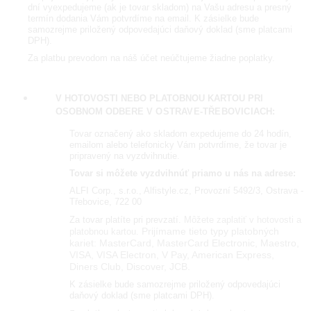
dní vyexpedujeme (ak je tovar skladom) na Vašu adresu a presný
termín dodania Vám potvrdíme na email. K zásielke bude
samozrejme priložený odpovedajúci daňový doklad (sme platcami
DPH).
Za platbu prevodom na náš účet neúčtujeme žiadne poplatky.
V HOTOVOSTI NEBO PLATOBNOU KARTOU PRI
OSOBNOM ODBERE
V OSTRAVE-TŘEBOVICIACH:
Tovar označený ako skladom expedujeme do 24 hodín,
emailom alebo telefonicky Vám potvrdíme, že tovar je
pripravený na vyzdvihnutie.
Tovar si môžete vyzdvihnúť priamo u nás na adrese:
ALFI Corp., s.r.o., Alfistyle.cz, Provozní 5492/3, Ostrava -
Třebovice, 722 00
Za tovar platíte pri prevzatí.
Môžete zaplatiť v hotovosti a
Prijímame tieto typy platobných
platobnou kartou.
kariet: MasterCard, MasterCard Electronic, Maestro,
VISA, VISA Electron, V Pay, American Express,
Diners Club, Discover, JCB.
K zásielke bude samozrejme priložený odpovedajúci
daňový doklad (sme platcami DPH).