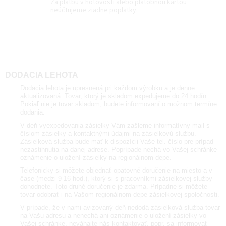
Za platbu v hotovosti alebo platobnou kartou
neúčtujeme ziadne poplatky.
DODACIA LEHOTA
Dodacia lehota je upresnená pri každom výrobku a je denne
aktualizovaná. Tovar, ktorý je skladom expedujeme do 24 hodín.
Pokiaľ nie je tovar skladom, budete informovaní o možnom termíne
dodania.
V deň vyexpedovania zásielky Vám zašleme informatívny mail s
číslom zásielky a kontaktnými údajmi na zásielkovú službu.
Zásielková služba bude mať k dispozícii Vaše tel. číslo pre prípad
nezastihnutia na danej adrese. Poprípade nechá vo Vašej schránke
oznámenie o uložení zásielky na regionálnom depe.
Telefonicky si môžete objednať opätovné doručenie na miesto a v
čase (medzi 9-16 hod.), ktorý si s pracovníkmi zásielkovej služby
dohodnete. Toto druhé doručenie je zdarma. Prípadne si môžete
tovar odobrať i na Vašom regionálnom depe zásielkovej spoločnosti.
V prípade, že v nami avizovaný deň nedodá zásielková služba tovar
na Vašu adresu a nenechá ani oznámenie o uložení zásielky vo
Vašej schránke, neváhajte nás kontaktovať, popr. sa informovať