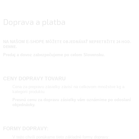
Doprava a platba
ÔŽETE OBJEDNÁVAŤ NEPRETRŽITE 24 HOD.
NA NAŠOM E-SHOPE M
DENNE.
Predaj a dovoz zabezpečujeme po celom Slovensku.
CENY DOPRAVY TOVARU
Cena za prepravu zásielky závisí na celkovom množstve kg a
kategorii produktu.
Presnú cenu za dopravu zásielky vám oznámime po odoslaní
objednávky.
FORMY DOPRAVY:
V tejto chvíli ponúkame tieto základné formy dopravy: