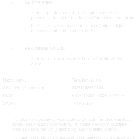
NA DOBIERKU
Za tovar platíte vo chvíli, keď ho prevezmete od
prepravcu. Presný termín dodania Vám pošleme emailom.
K zásielke bude samozrejme priložený odpovedajúci
daňový doklad (sme platcami DPH).
PREVODOM NA ÚČET
Jedná sa o úhradu vopred na náš bankový účet
číslo:
Názov banky:
Tatra banka, a.s.
Číslo účtu (Slovensko):
2623124295/1100
IBAN:
SK6311000000002623124295
SWIFT:
TATRSKBX
Po odoslaní objednávky Vám bude do 24 hodín na Vašu emailovú
adresu zaslaná zálohová faktúra. Pri platbe prevodom použijete
číslo zálohovej faktúry (objednávky) ako variabilný symbol.
Po prijatí Vašej platby na náš účet tovar najneskôr do 2 pracovných