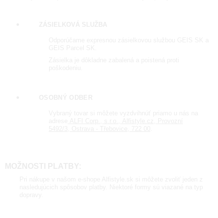
ZÁSIELKOVÁ SLUŽBA
Odporúčame expresnou zásielkovou službou GEIS SK a
GEIS Parcel SK.
Zásielka je dôkladne zabalená a poistená proti
poškodeniu.
OSOBNÝ ODBER
Vybraný tovar si môžete vyzdvihnúť priamo u nás na
adrese
ALFI Corp., s.r.o., Alfistyle.cz, Provozní
5492/3, Ostrava - Třebovice, 722 00
.
MOŽNOSTI PLATBY:
Pri nákupe v našom e-shope Alfistyle.sk si môžete zvoliť jeden z
nasledujúcich spôsobov platby. Niektoré formy sú viazané na typ
dopravy.