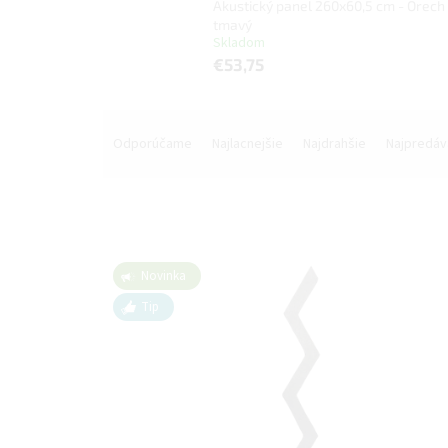
Akustický panel 260x60,5 cm - Orech
tmavý
Skladom
€53,75
R
a
Odporúčame
Najlacnejšie
Najdrahšie
Najpredáv
d
e
n
i
e
V
p
Novinka
ý
r
p
Tip
o
i
d
s
u
p
k
r
t
o
o
d