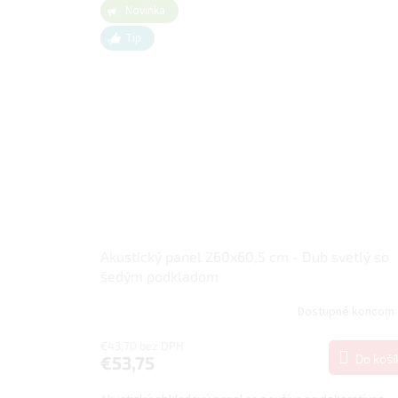
Novinka
Tip
Akustický panel 260x60,5 cm - Dub svetlý so
šedým podkladom
Dostupné koncom 
€43,70 bez DPH
Do koší
€53,75