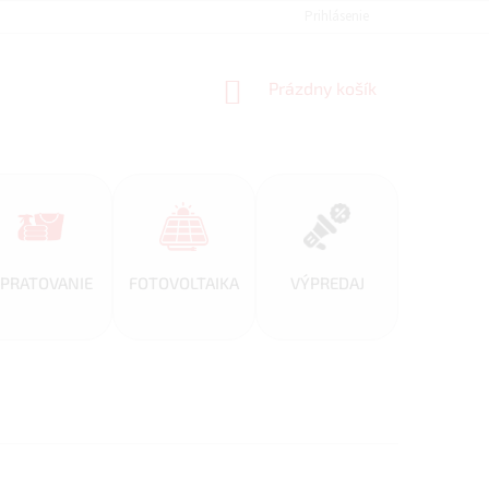
REFERENCIE
VEĽKOOBCHOD
BLOG
Prihlásenie
AKO NAKUPOVAŤ
NÁKUPNÝ
Prázdny košík
KOŠÍK
PRATOVANIE
FOTOVOLTAIKA
VÝPREDAJ