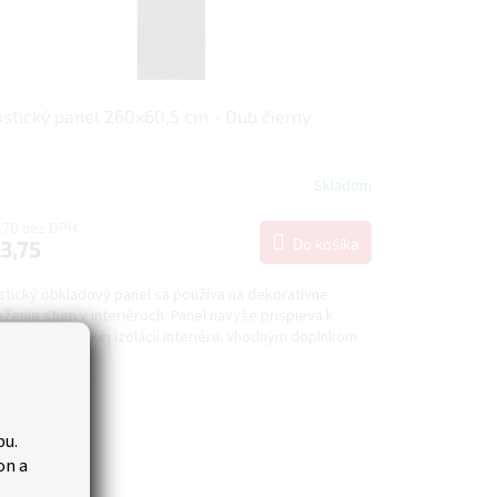
stický panel 260x60,5 cm - Dub čierny
Skladom
,70 bez DPH
Do košíka
3,75
stický obkladový panel sa používa na dekoratívne
ženie stien v interiéroch. Panel navyše prispieva k
lnej a akustickej izolácii interiéru. Vhodným doplnkom
en do...
Novinka
bu.
Tip
on a