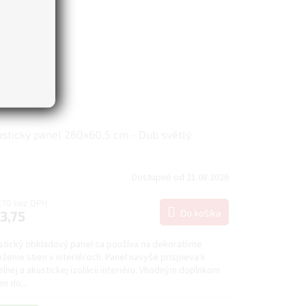
stický panel 260x60,5 cm - Dub světlý
Dostupné od 21.08.2026
,70 bez DPH
Do košíka
3,75
stický obkladový panel sa používa na dekoratívne
ženie stien v interiéroch. Panel navyše prispieva k
lnej a akustickej izolácii interiéru. Vhodným doplnkom
en do...