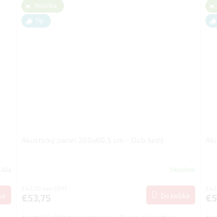
Novinka
Tip
Akustický panel 260x60,5 cm - Dub šedý
Aku
Júla
Skladom
€43,70 bez DPH
€43
ka
Do košíka
€53,75
€5