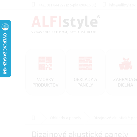
Prejsť
+421 911 844 272 (po-pia 8:00-16:30)
info@alfistyle.sk
na
obsah
VZORKY
OBKLADY A
ZAHRADA 
PRODUKTOV
PANELY
DIELŇA
Domov
Obklady a panely
Dizajnové akustické pa
Dizajnové akustické panely