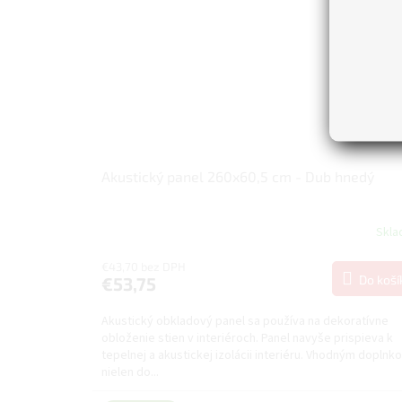
Akustický panel 260x60,5 cm - Dub hnedý
Skl
€43,70 bez DPH
Do koší
€53,75
Akustický obkladový panel sa používa na dekoratívne
obloženie stien v interiéroch. Panel navyše prispieva k
tepelnej a akustickej izolácii interiéru. Vhodným doplnk
nielen do...