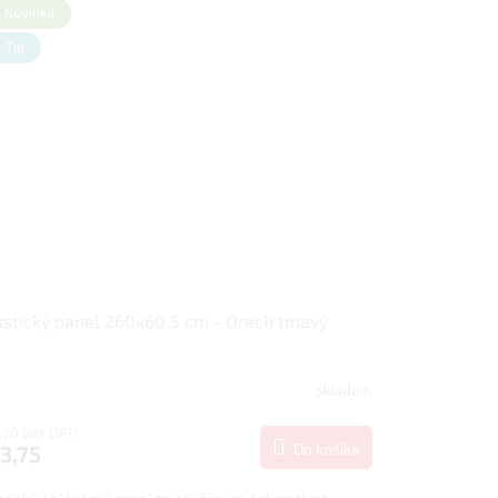
Novinka
Tip
stický panel 260x60,5 cm - Orech tmavý
Skladom
,70 bez DPH
Do košíka
3,75