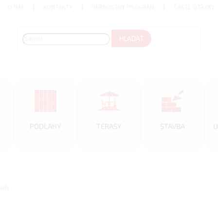
O NÁS
KONTAKTY
VERNOSTNÝ PROGRAM
ČASTÉ OTÁZKY
HĽADAŤ
&
PODLAHY
TERASY
STAVBA
U
nely