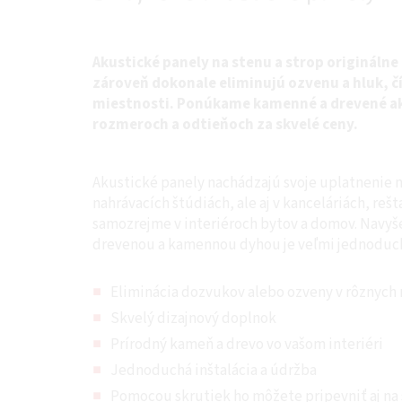
Akustické panely na stenu a strop originálne 
zároveň dokonale eliminujú ozvenu a hluk, č
miestnosti. Ponúkame kamenné a drevené a
rozmeroch a odtieňoch za skvelé ceny.
Akustické panely nachádzajú svoje uplatnenie n
nahrávacích štúdiách, ale aj v kanceláriách, re
samozrejme v interiéroch bytov a domov. Navyše
drevenou a kamennou dyhou je veľmi jednoduchá
Eliminácia dozvukov alebo ozveny v rôznych
Skvelý dizajnový doplnok
Prírodný kameň a drevo vo vašom interiéri
Jednoduchá inštalácia a údržba
Pomocou skrutiek ho môžete pripevniť aj na 