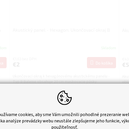
A
Akustický panel - Hexagon: Ukončovací okraj B
Aku
adom
Skladom
€1,63 bez DPH
€43
ka
Do košíka
€2
€5
-
Ukončovací okraj k hexagónovému akustickému panelu -
Aku
Typ B Balenie obsahuje 20 cm maskovacie pásky
oblo
tepe
niel
Novinka
užívame cookies, aby sme Vám umožnili pohodlné prezeranie we
Tip
ka analýze prevádzky webu neustále zlepšujeme jeho funkcie, výk
použiteľnosť.