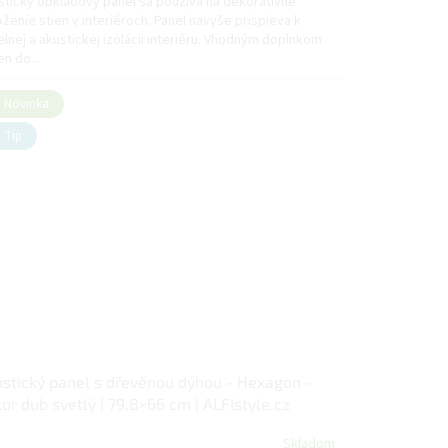
stický obkladový panel sa používa na dekoratívne
ženie stien v interiéroch. Panel navyše prispieva k
lnej a akustickej izolácii interiéru. Vhodným doplnkom
en do...
Novinka
Tip
stický panel s dřevěnou dýhou - Hexagon -
or dub svetlý | 79,8×66 cm | ALFIstyle.cz
Skladom