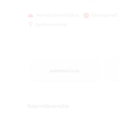
Jednoduchá inštalácia
Eliminuje než
Na stenu a strop
KAMENNÁ DYHA
Najpredávanejšie