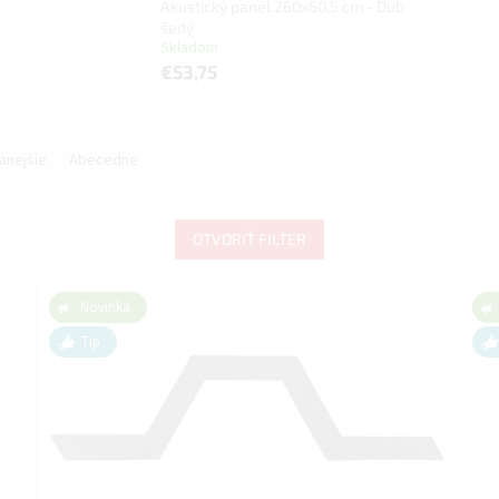
Akustický panel 260x60,5 cm - Dub
šedý
Skladom
€53,75
anejšie
Abecedne
OTVORIŤ FILTER
Novinka
Tip