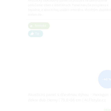
Akustický obkladový panel sa používa na dekoratívne
obloženie stien v interiéroch. Panel navyše prispieva k
tepelnej a akustickej izolácii interiéru. Vhodným doplnk
nielen do...
Novinka
Tip
–40 
Akustický panel s dřevěnou dýhou - Hexagon 
dekor dub čierny | 79,8×66 cm | ALFIstyle.cz
Skl