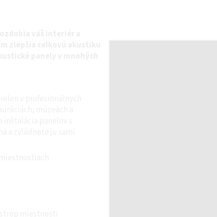
ozdobia váš interiér a
ím zlepšia celkovú akustiku
kustické panely v mnohých
ielen v profesionálnych
štauráciách, múzeách a
 inštalácia panelov s
 a zvládnete ju sami.
 miestnostiach
strop miestnosti