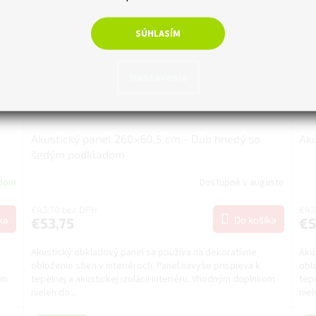
SÚHLASÍM
Nastavenie
Akustický panel 260x60,5 cm - Dub hnedý so
Aku
šedým podkladom
adom
Dostupné v auguste
€43,70 bez DPH
€43
ka
Do košíka
€53,75
€5
Akustický obkladový panel sa používa na dekoratívne
Aku
obloženie stien v interiéroch. Panel navyše prispieva k
oblo
om
tepelnej a akustickej izolácii interiéru. Vhodným doplnkom
tepe
nielen do...
niel