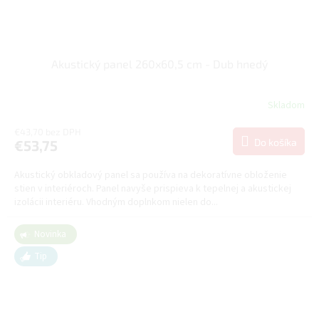
Akustický panel 260x60,5 cm - Dub hnedý
Skladom
€43,70 bez DPH
Do košíka
€53,75
Akustický obkladový panel sa používa na dekoratívne obloženie
stien v interiéroch. Panel navyše prispieva k tepelnej a akustickej
izolácii interiéru. Vhodným doplnkom nielen do...
Novinka
Tip