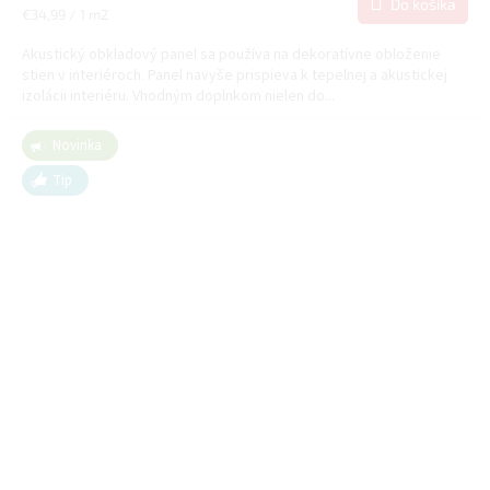
Do košíka
Jednotková
€34,99 / 1 m2
cena:
Akustický obkladový panel sa používa na dekoratívne obloženie
stien v interiéroch. Panel navyše prispieva k tepelnej a akustickej
izolácii interiéru. Vhodným doplnkom nielen do...
Novinka
Tip