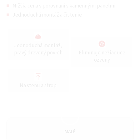
Nižšia cena v porovnaní s kamennými panelmi
Jednoduchá montáž a čistenie
Jednoduchá montáž,
pravý drevený povrch
Eliminuje nežiaduce
ozveny
Na stenu a strop
MALÉ