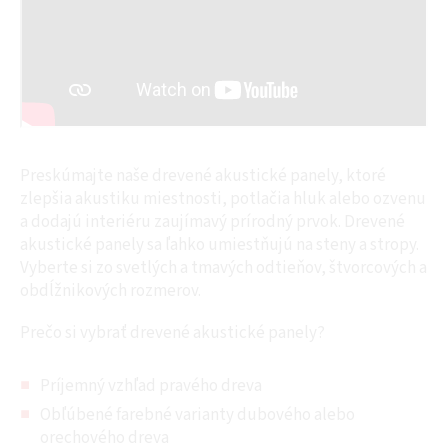
Preskúmajte naše drevené akustické panely, ktoré
zlepšia akustiku miestnosti, potlačia hluk alebo ozvenu
a dodajú interiéru zaujímavý prírodný prvok. Drevené
akustické panely sa ľahko umiestňujú na steny a stropy.
Vyberte si zo svetlých a tmavých odtieňov, štvorcových a
obdĺžnikových rozmerov.
Prečo si vybrať drevené akustické panely?
Príjemný vzhľad pravého dreva
Obľúbené farebné varianty dubového alebo
orechového dreva