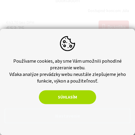
podkladom
Dostupné koncom Júla
€43,70 bez DPH
Do košíka
€53,75
Akustický obkladový panel sa používa na dekoratívne obloženie
stien v interiéroch. Panel navyše prispieva k tepelnej a akustickej
izolácii interiéru. Vhodným doplnkom nielen do...
Používame cookies, aby sme Vám umožnili pohodlné
Novinka
prezeranie webu.
Vďaka analýze prevádzky webu neustále zlepšujeme jeho
Tip
funkcie, výkon a použiteľnosť.
SÚHLASÍM
Nastavenie