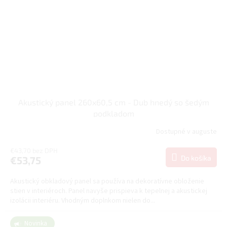
Akustický panel 260x60,5 cm - Dub hnedý so šedým
podkladom
Dostupné v auguste
€43,70 bez DPH
Do košíka
€53,75
Akustický obkladový panel sa používa na dekoratívne obloženie
stien v interiéroch. Panel navyše prispieva k tepelnej a akustickej
izolácii interiéru. Vhodným doplnkom nielen do...
Novinka