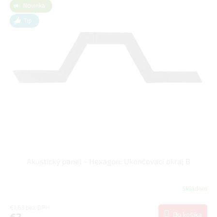
Novinka
Tip
Akustický panel - Hexagon: Ukončovací okraj B
Skladom
€1,63 bez DPH
Do košíka
€2