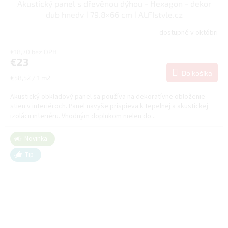
Akustický panel s dřevěnou dýhou - Hexagon - dekor
dub hnedy | 79,8×66 cm | ALFIstyle.cz
dostupné v októbri
€18,70 bez DPH
€23
Do košíka
Jednotková
€58,52 / 1 m2
cena:
Akustický obkladový panel sa používa na dekoratívne obloženie
stien v interiéroch. Panel navyše prispieva k tepelnej a akustickej
izolácii interiéru. Vhodným doplnkom nielen do...
Novinka
Tip