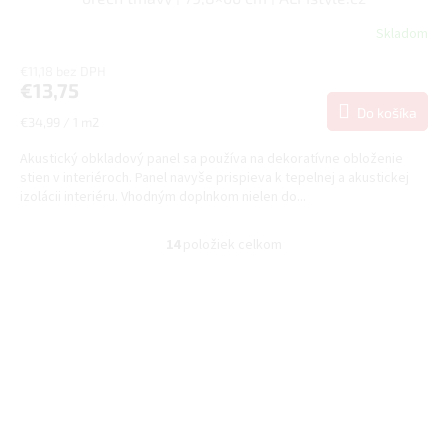
Skladom
€11,18 bez DPH
€13,75
Do košíka
Jednotková
€34,99 / 1 m2
cena:
Akustický obkladový panel sa používa na dekoratívne obloženie
stien v interiéroch. Panel navyše prispieva k tepelnej a akustickej
izolácii interiéru. Vhodným doplnkom nielen do...
14
položiek celkom
O
v
l
á
d
a
c
i
e
p
r