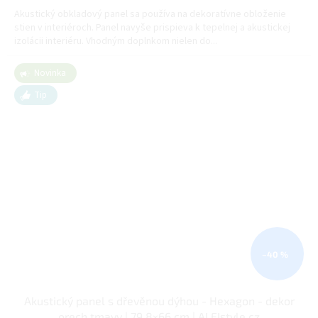
Akustický obkladový panel sa používa na dekoratívne obloženie
stien v interiéroch. Panel navyše prispieva k tepelnej a akustickej
izolácii interiéru. Vhodným doplnkom nielen do...
Novinka
Tip
–40 %
Akustický panel s dřevěnou dýhou - Hexagon - dekor
orech tmavy | 79,8×66 cm | ALFIstyle.cz