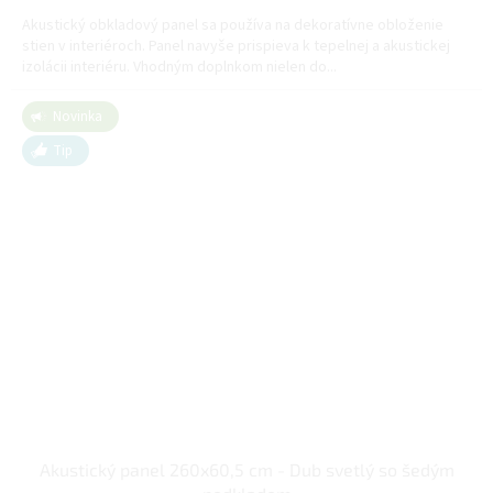
Akustický obkladový panel sa používa na dekoratívne obloženie
stien v interiéroch. Panel navyše prispieva k tepelnej a akustickej
izolácii interiéru. Vhodným doplnkom nielen do...
Novinka
Tip
Akustický panel 260x60,5 cm - Dub svetlý so šedým