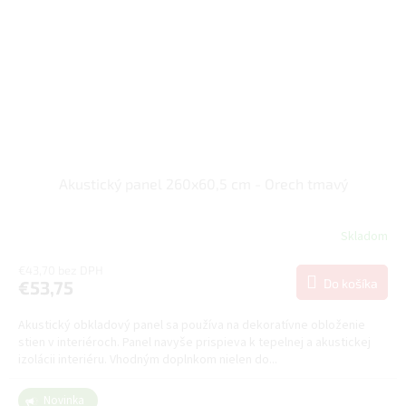
Akustický panel 260x60,5 cm - Orech tmavý
Skladom
€43,70 bez DPH
Do košíka
€53,75
Akustický obkladový panel sa používa na dekoratívne obloženie
stien v interiéroch. Panel navyše prispieva k tepelnej a akustickej
izolácii interiéru. Vhodným doplnkom nielen do...
Novinka