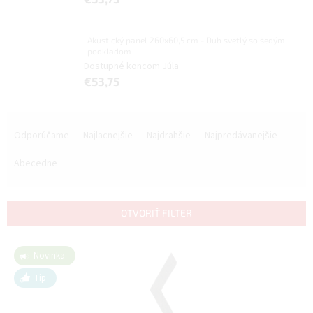
Akustický panel 260x60,5 cm - Dub svetlý so šedým
podkladom
Dostupné koncom Júla
€53,75
R
a
Odporúčame
Najlacnejšie
Najdrahšie
Najpredávanejšie
d
e
Abecedne
n
i
e
OTVORIŤ FILTER
p
r
V
o
Novinka
ý
d
p
Tip
u
i
k
s