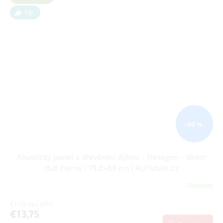
Tip
–40 %
Akustický panel s dřevěnou dýhou - Hexagon - dekor
dub čierny | 79,8×66 cm | ALFIstyle.cz
Skladom
€11,18 bez DPH
€13,75