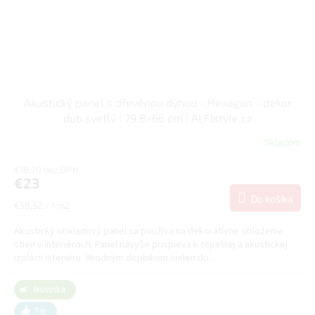
Akustický panel s dřevěnou dýhou - Hexagon - dekor
dub svetlý | 79,8×66 cm | ALFIstyle.cz
Skladom
€18,70 bez DPH
€23
Do košíka
Jednotková
€58,52 / 1 m2
cena:
Akustický obkladový panel sa používa na dekoratívne obloženie
stien v interiéroch. Panel navyše prispieva k tepelnej a akustickej
izolácii interiéru. Vhodným doplnkom nielen do...
Novinka
Tip