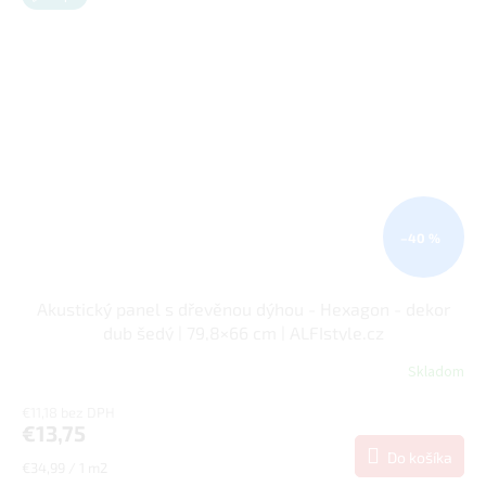
–40 %
Akustický panel s dřevěnou dýhou - Hexagon - dekor
dub šedý | 79,8×66 cm | ALFIstyle.cz
Skladom
€11,18 bez DPH
€13,75
Do košíka
Jednotková
€34,99 / 1 m2
cena: