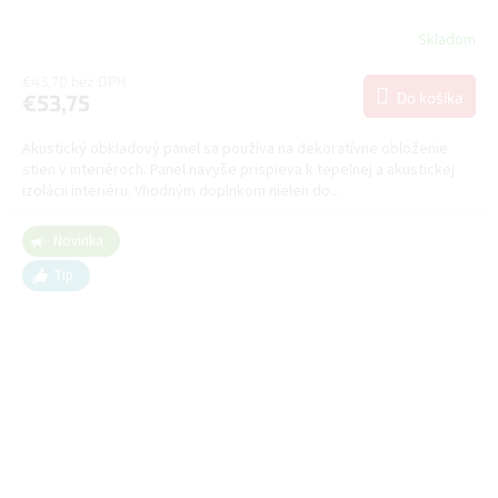
Skladom
€43,70 bez DPH
Do košíka
€53,75
Akustický obkladový panel sa používa na dekoratívne obloženie
stien v interiéroch. Panel navyše prispieva k tepelnej a akustickej
izolácii interiéru. Vhodným doplnkom nielen do...
Novinka
Tip