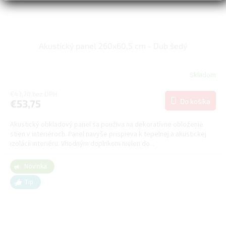
Akustický panel 260x60,5 cm - Dub šedý
Skladom
€43,70 bez DPH
Do košíka
€53,75
Akustický obkladový panel sa používa na dekoratívne obloženie
stien v interiéroch. Panel navyše prispieva k tepelnej a akustickej
izolácii interiéru. Vhodným doplnkom nielen do...
Novinka
Tip