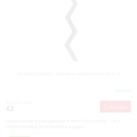
t
p
o
r
v
o
d
u
k
t
o
v
Akustický panel - Hexagon: Ukončovací okraj A
Skladom
€1,63 bez DPH
Do košíka
€2
Ukončovací okraj k hexagónovému akustickému panelu - Typ A
Balenie obsahuje 20 cm maskovacie pásky