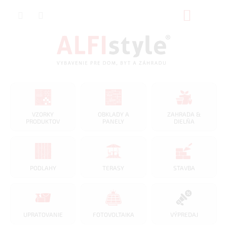
Prejsť
na
NÁKUP
obsah
KOŠÍK
VZORKY
OBKLADY A
ZAHRADA &
PRODUKTOV
PANELY
DIELŇA
PODLAHY
TERASY
STAVBA
UPRATOVANIE
FOTOVOLTAIKA
VÝPREDAJ