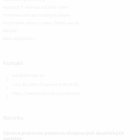
ALFIstick ® - kde nás môžete vidieť
Podmínky ochrany osobných údajov
Používáme súbory cookie, čítajte viac tu
Montáž
Moja objednávka
Kontakt
info
@
alfistyle.sk
+421 911 844 272 (po-pia 8:00-16:30)
https://www.facebook.com/alfistyle
Novinky
Úprava pracovne pomocou dizajnových akustických
panelov