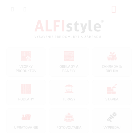
Prejsť
NÁKUP
na
obsah
KOŠÍK
VZORKY
OBKLADY A
ZAHRADA &
PRODUKTOV
PANELY
DIELŇA
PODLAHY
TERASY
STAVBA
UPRATOVANIE
FOTOVOLTAIKA
VÝPREDAJ