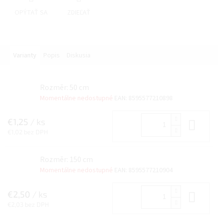
OPÝTAŤ SA
ZDIEĽAŤ
Varianty
Popis
Diskusia
Rozměr: 50 cm
Momentálne nedostupné
EAN:
8595577210898
€1,25
/ ks
Do 
€1,02 bez DPH
Rozměr: 150 cm
Momentálne nedostupné
EAN:
8595577210904
€2,50
/ ks
Do 
€2,03 bez DPH