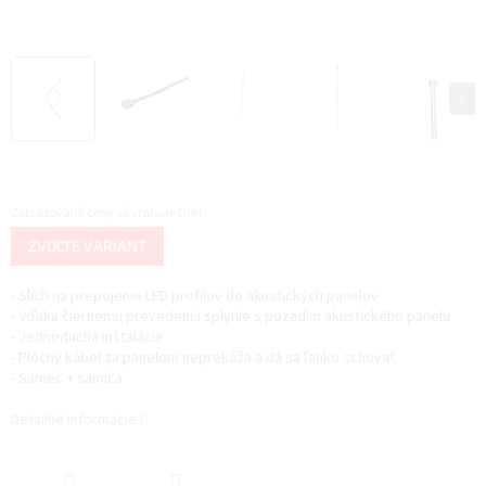
Zobrazované ceny sú vrátane DPH.
Jednotková
ZVOĽTE VARIANT
cena:
- Slúži na prepojenie LED profilov do akustických panelov
- Vďaka čiernemu prevedeniu splynie s pozadím akustického panelu
- Jednoduchá inštalácia
- Plochý kábel za panelom neprekáža a dá sa ľahko schovať
- Samec + samica
Detailné informácie