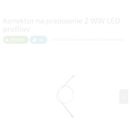
Konektor na prepojenie 2 WW LED
profilov
Priemerné
Neohodnotené
Podrobnosti hodnotenia
Novinka
Tip
hodnotenie
produktu
je
0,0
z
5
hviezdičiek.