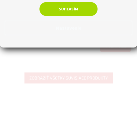
Riadiaca jednotka k LED profilu (WW)
SÚHLASÍM
Momentálne nedostupné
Nastavenie
€19,51 bez DPH
€24
Do košíka
ZOBRAZIŤ VŠETKY SÚVISIACE PRODUKTY