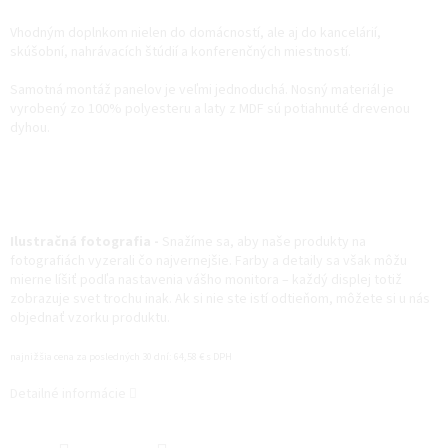
Vhodným doplnkom nielen do domácností, ale aj do kancelárií,
skúšobní, nahrávacích štúdií a konferenčných miestností.
Samotná montáž panelov je veľmi jednoduchá. Nosný materiál je
vyrobený zo 100% polyesteru a laty z MDF sú potiahnuté drevenou
dyhou.
Ilustračná fotografia -
Snažíme sa, aby naše produkty na
fotografiách vyzerali čo najvernejšie. Farby a detaily sa však môžu
mierne líšiť podľa nastavenia vášho monitora – každý displej totiž
zobrazuje svet trochu inak. Ak si nie ste istí odtieňom, môžete si u nás
objednať vzorku produktu.
najnižšia cena za posledných 30 dní: 64,58 € s DPH
Detailné informácie