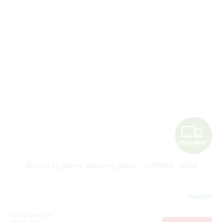
Z
ZADARMO
A
Akustický panel, drevený dekor - VZORKA, SADA
D
A
Skladom
R
€10,16 bez DPH