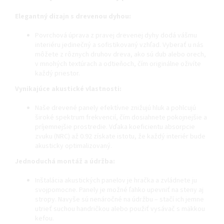
Elegantný dizajn s drevenou dyhou:
Povrchová úprava z pravej drevenej dyhy dodá vášmu
interiéru jedinečný a sofistikovaný vzhľad. Vyberať u nás
môžete z rôznych druhov dreva, ako sú dub alebo orech,
v mnohých textúrach a odtieňoch, čím originálne oživíte
každý priestor.
Vynikajúce akustické vlastnosti:
Naše drevené panely efektívne znižujú hluk a pohlcujú
široké spektrum frekvencií, čím dosiahnete pokojnejšie a
príjemnejšie prostredie. Vďaka koeficientu absorpcie
zvuku (NRC) až 0.92 získate istotu, že každý interiér bude
akusticky optimalizovaný.
Jednoduchá montáž a údržba:
Inštalácia akustických panelov je hračka a zvládnete ju
svojpomocne. Panely je možné ľahko upevniť na steny aj
stropy. Navyše sú nenáročné na údržbu – stačí ich jemne
utrieť suchou handričkou alebo použiť vysávač s mäkkou
kefou.