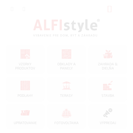
Prejsť
NÁKUP
na
obsah
KOŠÍK
VZORKY
OBKLADY A
ZAHRADA &
PRODUKTOV
PANELY
DIELŇA
PODLAHY
TERASY
STAVBA
UPRATOVANIE
FOTOVOLTAIKA
VÝPREDAJ