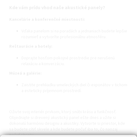
Kde vám prídu vhod naše akustické panely?
Kancelárie a konferenčné miestnosti:
Vďaka panelom si na poradách a jednaniach budete lepšie
rozumieť a vytvoríte profesionálnu atmosféru.
Reštaurácie a hotely:
Doprajte hosťom pokojné prostredie pre nerušenú
relaxáciu a konverzáciu.
Múzeá a galérie:
Zaistite prehliadku umeleckých diel či exponátov v tichom
a esteticky príjemnom prostredí.
Oživte svoj interiér prvkom, ktorý snúbi krásu a funkčnosť.
Objednajte si drevený akustický panel ešte dnes a užite si
dokonalú harmóniu designu a akustiky. Vytvorte si priestor, kde
sa budete cítiť skvele a kde budete počuť iba to, čo naozaj
počuť chcete.