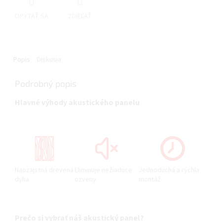
OPÝTAŤ SA
ZDIEĽAŤ
Popis
Diskusia
Podrobný popis
Hlavné výhody akustického panelu
Naozajstná drevená
Eliminuje nežiaduce
Jednoduchá a rýchla
dyha
ozveny
montáž
Prečo si vybrať náš akustický panel?