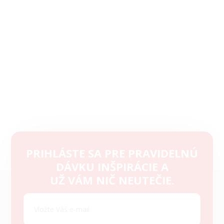
PRIHLÁSTE SA PRE PRAVIDELNÚ
DÁVKU INŠPIRÁCIE A
Z
UŽ VÁM NIČ NEUTEČIE.
á
p
ä
t