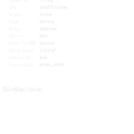
Hmotnosť
:
12.5 kg
EAN
:
8595577212649
Hrúbka
:
21 mm
Šírka
:
605 mm
Dĺžka
:
2600 mm
Materiál
:
MDF
Oblasť využitia
:
interiér
Obsah balenia
:
1,573 m²
Vzor dekoru
:
Dub
Kód produkta
:
AK001_LONG
Súvisiaci tovar