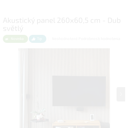
Akustický panel 260x60,5 cm - Dub
světlý
Priemerné
Neohodnotené
Podrobnosti hodnotenia
Novinka
Tip
hodnotenie
produktu
je
0,0
z
5
hviezdičiek.