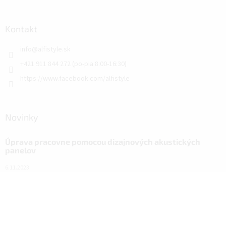
Kontakt
info
@
alfistyle.sk
+421 911 844 272 (po-pia 8:00-16:30)
https://www.facebook.com/alfistyle
Novinky
Úprava pracovne pomocou dizajnových akustických
panelov
6.11.2023
Dizajnové akustické panely
18.10.2023