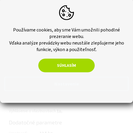
Chcete si akustický panel prezrieť na vlastné oči? Chápeme, že
môže byť ťažké si predstaviť, ako budú akustické panely
vyzerať vo vašej domácnosti alebo kancelárii. Preto vám
ponúkame možnosť objednania vzorky.
Používame cookies, aby sme Vám umožnili pohodlné
prezeranie webu.
Vďaka analýze prevádzky webu neustále zlepšujeme jeho
Objednat vzorek
funkcie, výkon a použiteľnosť.
SÚHLASÍM
Pokiaľ si potom vyberiete akýkoľvek tovar z nášho sortimentu,
hodnotu tejto vzorky vám automaticky odpočítame z ceny vašej
objednávky! Viac informácií nájdete v obchodných podmienkach
Nastavenie
TU
.
Technický list a návod na stiahnutie
tu.
Vyhlásenie o vlastnostiach
tu.
Dodatočné parametre