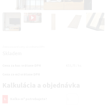
Zobrazované ceny sú vrátane DPH.
Jednotková
Skladem
cena:
Cena za kus vrátane DPH
€53,75
/ ks
Cena za m2 vrátane DPH
Jednotková
cena:
Kalkulácia a objednávka
1.
Koľko m² potrebujete?