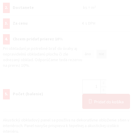
2.
Dostanete
ks
=
m²
3.
Za cenu
€
s DPH
4.
Chcem pridať prierez 10%
Pri obkladaní je potrebné brať do úvahy aj
áno
nie
nepravidelnú obkladanú plochu či zle
odrezaný obklad. Odporúčame teda rezervu
na prerez 10%.
5.
Počet (balenie)
Pridať do košíka
Akustický obkladový panel sa používa na dekoratívne obloženie stien v
interiéroch. Panel navyše prispieva k tepelnej a akustickej izolácii
interiéru.