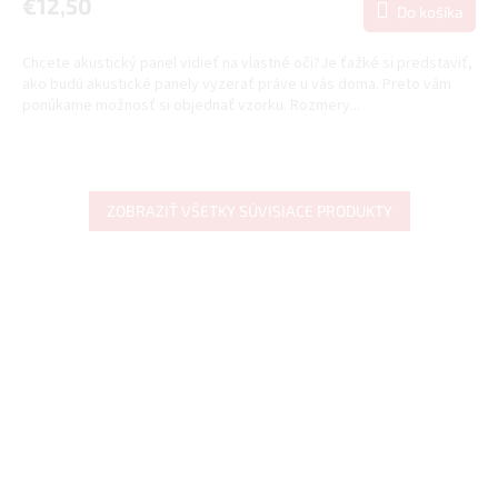
€12,50
Do košíka
M
Chcete akustický panel vidieť na vlastné oči?Je ťažké si predstaviť,
O
ako budú akustické panely vyzerať práve u vás doma. Preto vám
ponúkame možnosť si objednať vzorku. Rozmery...
ZOBRAZIŤ VŠETKY SÚVISIACE PRODUKTY