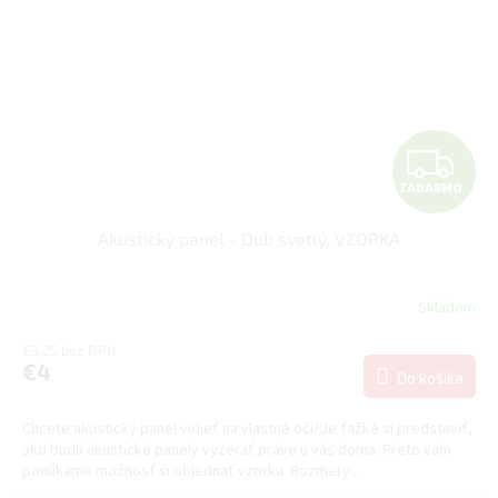
Z
ZADARMO
A
Akustický panel - Dub svetlý, VZORKA
D
A
Skladom
R
€3,25 bez DPH
€4
Do košíka
M
Chcete akustický panel vidieť na vlastné oči?Je ťažké si predstaviť,
O
ako budú akustické panely vyzerať práve u vás doma. Preto vám
ponúkame možnosť si objednať vzorku. Rozmery...