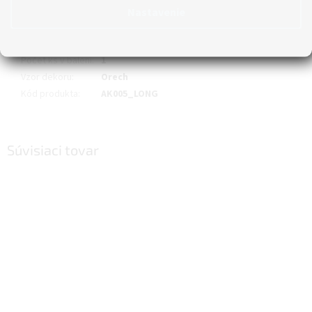
Materiál
:
MDF
Nastavenie
Oblasť využitia
:
interiér
Obsah
:
1,573 m²
Počet ks v balení
:
1
Vzor dekoru
:
Orech
Kód produkta
:
AK005_LONG
Súvisiaci tovar