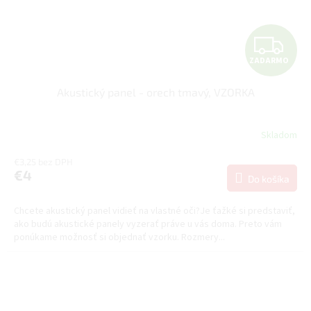
Z
ZADARMO
A
Akustický panel - orech tmavý, VZORKA
D
A
Skladom
R
€3,25 bez DPH
€4
Do košíka
M
Chcete akustický panel vidieť na vlastné oči?Je ťažké si predstaviť,
O
ako budú akustické panely vyzerať práve u vás doma. Preto vám
ponúkame možnosť si objednať vzorku. Rozmery...