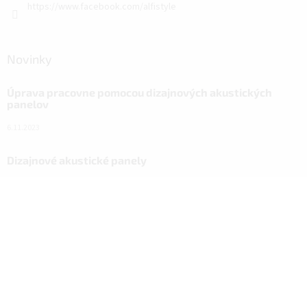
https://www.facebook.com/alfistyle
Novinky
Úprava pracovne pomocou dizajnových akustických
panelov
6.11.2023
Dizajnové akustické panely
18.10.2023
Návod na nový vzhľad domácnosti vďaka ALFIstick na
SUPER.CZ
3.3.2022
Facebook