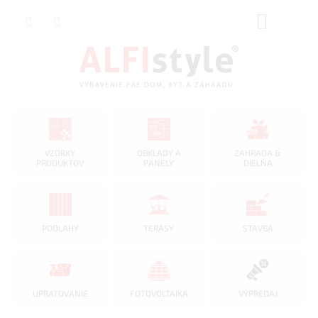
Prejsť
NÁKUP
na
obsah
KOŠÍK
VZORKY
OBKLADY A
ZAHRADA &
PRODUKTOV
PANELY
DIELŇA
PODLAHY
TERASY
STAVBA
UPRATOVANIE
FOTOVOLTAIKA
VÝPREDAJ