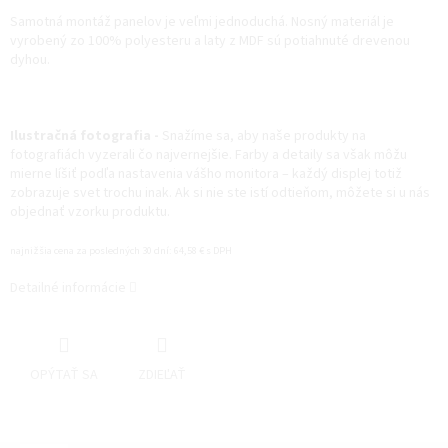
Samotná montáž panelov je veľmi jednoduchá. Nosný materiál je
vyrobený zo 100% polyesteru a laty z MDF sú potiahnuté drevenou
dyhou.
Ilustračná fotografia -
Snažíme sa, aby naše produkty na
fotografiách vyzerali čo najvernejšie. Farby a detaily sa však môžu
mierne líšiť podľa nastavenia vášho monitora – každý displej totiž
zobrazuje svet trochu inak. Ak si nie ste istí odtieňom, môžete si u nás
objednať vzorku produktu.
najnižšia cena za posledných 30 dní: 64,58 € s DPH
Detailné informácie
OPÝTAŤ SA
ZDIEĽAŤ