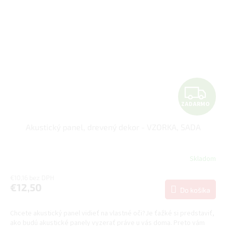
Z
ZADARMO
A
Akustický panel, drevený dekor - VZORKA, SADA
D
A
Skladom
R
€10,16 bez DPH
€12,50
Do košíka
M
Chcete akustický panel vidieť na vlastné oči?Je ťažké si predstaviť,
O
ako budú akustické panely vyzerať práve u vás doma. Preto vám