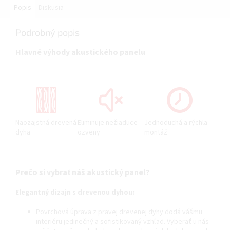
Popis
Diskusia
Podrobný popis
Hlavné výhody akustického panelu
Naozajstná drevená
Eliminuje nežiaduce
Jednoduchá a rýchla
dyha
ozveny
montáž
Prečo si vybrať náš akustický panel?
Elegantný dizajn s drevenou dyhou:
Povrchová úprava z pravej drevenej dyhy dodá vášmu
interiéru jedinečný a sofistikovaný vzhľad. Vyberať u nás