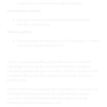
rozumieť a vytvoríte profesionálnu atmosféru.
Reštaurácie a hotely:
Doprajte hosťom pokojné prostredie pre nerušenú
relaxáciu a konverzáciu.
Múzeá a galérie:
Zaistite prehliadku umeleckých diel či exponátov v tichom
a esteticky príjemnom prostredí.
Oživte svoj interiér prvkom, ktorý snúbi krásu a funkčnosť.
Objednajte si drevený akustický panel ešte dnes a užite si
dokonalú harmóniu designu a akustiky. Vytvorte si priestor, kde
sa budete cítiť skvele a kde budete počuť iba to, čo naozaj
počuť chcete.
Chcete si akustický panel prezrieť na vlastné oči? Chápeme, že
môže byť ťažké si predstaviť, ako budú akustické panely
vyzerať vo vašej domácnosti alebo kancelárii. Preto vám
ponúkame možnosť objednania vzorky.