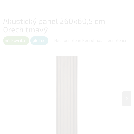
Akustický panel 260x60,5 cm -
Orech tmavý
Priemerné
Neohodnotené
Podrobnosti hodnotenia
Novinka
Tip
hodnotenie
produktu
je
0,0
z
5
hviezdičiek.