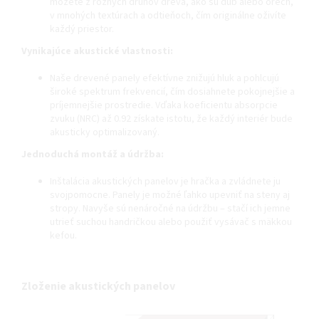
môžete z rôznych druhov dreva, ako sú dub alebo orech,
v mnohých textúrach a odtieňoch, čím originálne oživíte
každý priestor.
Vynikajúce akustické vlastnosti:
Naše drevené panely efektívne znižujú hluk a pohlcujú
široké spektrum frekvencií, čím dosiahnete pokojnejšie a
príjemnejšie prostredie. Vďaka koeficientu absorpcie
zvuku (NRC) až 0.92 získate istotu, že každý interiér bude
akusticky optimalizovaný.
Jednoduchá montáž a údržba:
Inštalácia akustických panelov je hračka a zvládnete ju
svojpomocne. Panely je možné ľahko upevniť na steny aj
stropy. Navyše sú nenáročné na údržbu – stačí ich jemne
utrieť suchou handričkou alebo použiť vysávač s mäkkou
kefou.
Zloženie akustických panelov