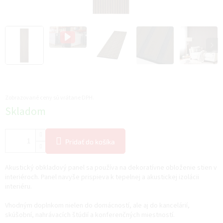
Zobrazované ceny sú vrátane DPH.
Jednotková
Skladom
cena:
Pridať do košíka
Akustický obkladový panel sa používa na dekoratívne obloženie stien v
interiéroch. Panel navyše prispieva k tepelnej a akustickej izolácii
interiéru.
Vhodným doplnkom nielen do domácností, ale aj do kancelárií,
skúšobní, nahrávacích štúdií a konferenčných miestností.