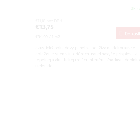
Skl
€11,18 bez DPH
€13,75
Do koší
Jednotková
€34,99 / 1 m2
cena:
Akustický obkladový panel sa používa na dekoratívne
obloženie stien v interiéroch. Panel navyše prispieva k
tepelnej a akustickej izolácii interiéru. Vhodným doplnk
nielen do...