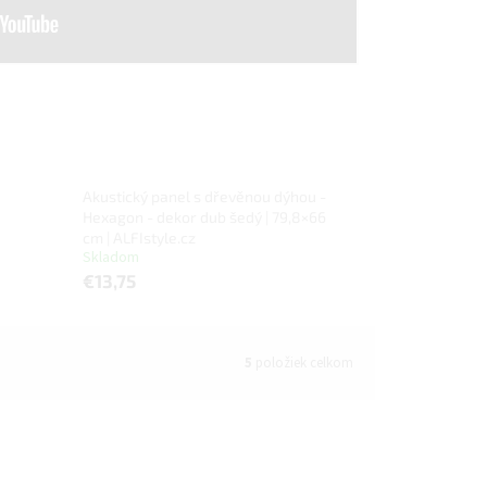
Akustický panel s dřevěnou dýhou -
Hexagon - dekor dub šedý | 79,8×66
cm | ALFIstyle.cz
Skladom
€13,75
5
položiek celkom