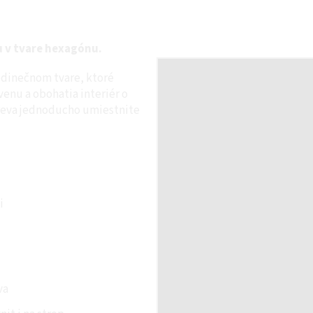
u v tvare hexagónu.
edinečnom tvare, ktoré
venu a obohatia interiér o
dreva jednoducho umiestnite
i
va