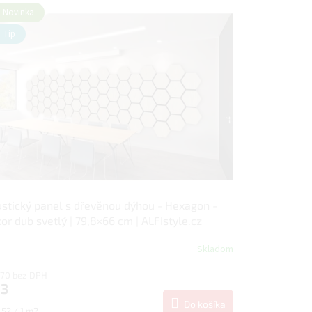
Novinka
Tip
stický panel s dřevěnou dýhou - Hexagon -
or dub svetlý | 79,8×66 cm | ALFIstyle.cz
Skladom
,70 bez DPH
3
Do košíka
notková
52 / 1 m2