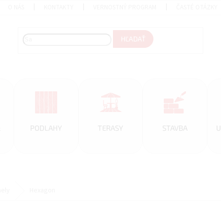
O NÁS
KONTAKTY
VERNOSTNÝ PROGRAM
ČASTÉ OTÁZKY
HĽADAŤ
&
PODLAHY
TERASY
STAVBA
U
nely
Hexagon