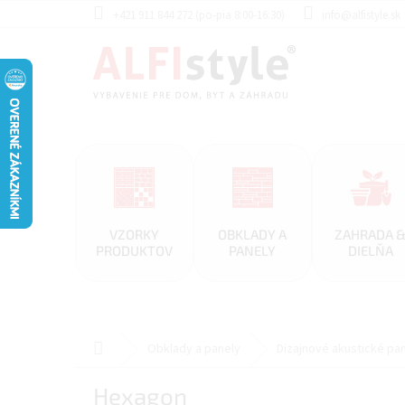
Prejsť
+421 911 844 272 (po-pia 8:00-16:30)
info@alfistyle.sk
na
obsah
VZORKY
OBKLADY A
ZAHRADA 
PRODUKTOV
PANELY
DIELŇA
Domov
Obklady a panely
Dizajnové akustické pa
Hexagon