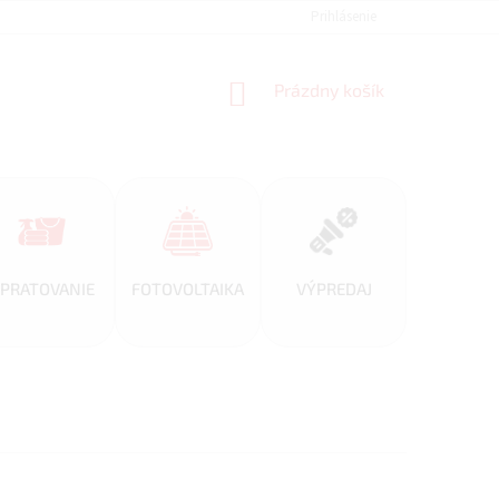
REFERENCIE
VEĽKOOBCHOD
BLOG
Prihlásenie
AKO NAKUPOVAŤ
NÁKUPNÝ
Prázdny košík
KOŠÍK
PRATOVANIE
FOTOVOLTAIKA
VÝPREDAJ