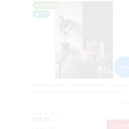
V
p
Novinka
ý
r
p
Tip
o
i
d
s
u
p
k
r
t
o
o
d
v
u
k
–40 
t
o
v
Akustický panel s dřevěnou dýhou - Hexagon 
dekor dub čierny | 79,8×66 cm | ALFIstyle.cz
Skl
€11,18 bez DPH
€13,75
Do koší
Jednotková
€34,99 / 1 m2