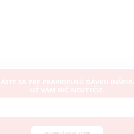
v
k
y
v
ý
p
i
s
u
ÁSTE SA PRE PRAVIDELNÚ DÁVKU INŠPIR
UŽ VÁM NIČ NEUTEČIE.
ODOBERAŤ NEWSLETTER