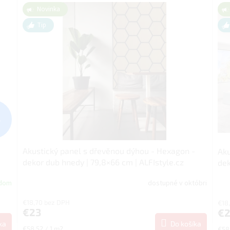
Novinka
Tip
%
-
Akustický panel s dřevěnou dýhou - Hexagon -
Aku
dekor dub hnedy | 79,8×66 cm | ALFIstyle.cz
dek
adom
dostupné v októbri
€18,70 bez DPH
€18
€23
€2
ka
Do košíka
Jednotková
Jed
€58,52 / 1 m2
€58,