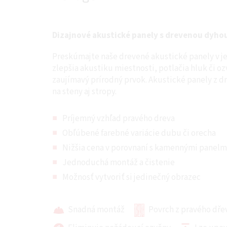
Dizajnové akustické panely s drevenou dyho
Preskúmajte naše drevené akustické panely v j
zlepšia akustiku miestnosti, potlačia hluk či oz
zaujímavý prírodný prvok. Akustické panely z 
na steny aj stropy.
Príjemný vzhľad pravého dreva
Obľúbené farebné variácie dubu či orecha
Nižšia cena v porovnaní s kamennými panelm
Jednoduchá montáž a čistenie
Možnosť vytvoriť si jedinečný obrazec
Snadná montáž
Povrch z pravého dře