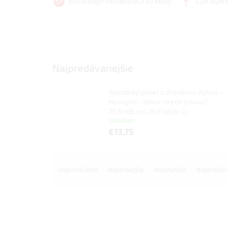
Eliminuje nežádoucí ozvěny
Lze upevn
Najpredávanejšie
Akustický panel s dřevěnou dýhou -
Hexagon - dekor orech tmavy |
79,8×66 cm | ALFIstyle.cz
Skladom
€13,75
R
a
Odporúčame
Najlacnejšie
Najdrahšie
Najpredáv
d
e
n
i
e