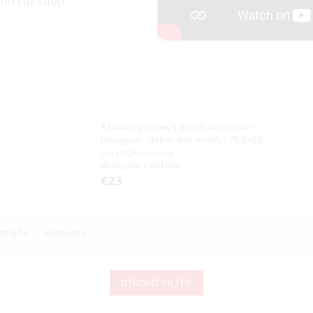
it i na strop
Akustický panel s dřevěnou dýhou -
Hexagon - dekor dub hnedy | 79,8×66
cm | ALFIstyle.cz
dostupné v októbri
€23
anejšie
Abecedne
OTVORIŤ FILTER