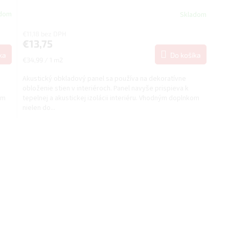
adom
Skladom
€11,18 bez DPH
€13,75
ka
Do košíka
Jednotková
€34,99 / 1 m2
cena:
Akustický obkladový panel sa používa na dekoratívne
obloženie stien v interiéroch. Panel navyše prispieva k
om
tepelnej a akustickej izolácii interiéru. Vhodným doplnkom
nielen do...
O
v
l
á
d
a
c
i
e
p
r