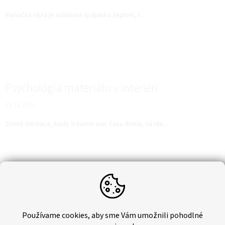
Vianočná idyla je oddávna spájaná s teplom, r...
Psychológia materiálu v interiéri
29.11.2021
Zimné mesiace, kedy trávime viac času doma, sú ide...
Ako štýlovo premeniť interiérové schodisko
2.11.2021
Používame cookies, aby sme Vám umožnili pohodlné