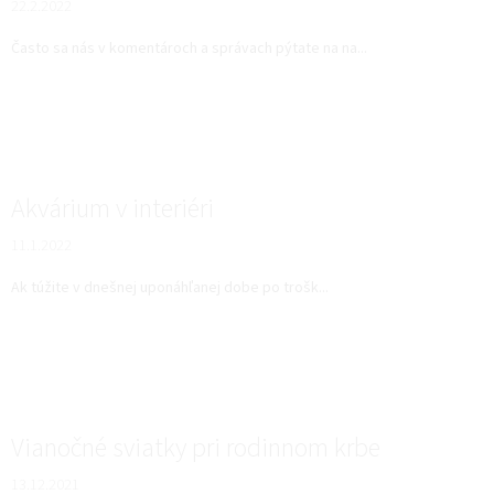
22.2.2022
Často sa nás v komentároch a správach pýtate na na...
Akvárium v interiéri
11.1.2022
Ak túžite v dnešnej uponáhľanej dobe po trošk...
Vianočné sviatky pri rodinnom krbe
13.12.2021