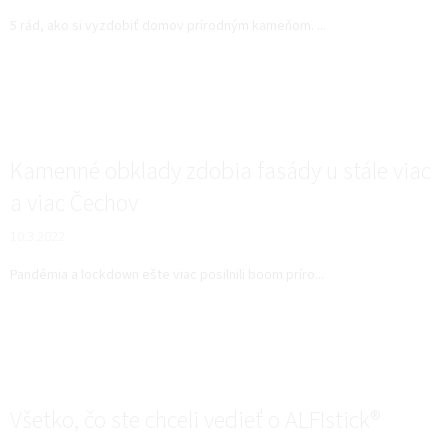
5 rád, ako si vyzdobiť domov prírodným kameňom. ...
Kamenné obklady zdobia fasády u stále viac
a viac Čechov
10.3.2022
Pandémia a lockdown ešte viac posilnili boom príro...
Všetko, čo ste chceli vedieť o ALFIstick®