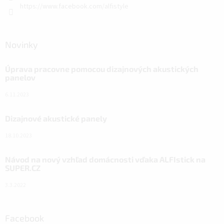
https://www.facebook.com/alfistyle
Novinky
Úprava pracovne pomocou dizajnových akustických
panelov
6.11.2023
Dizajnové akustické panely
18.10.2023
Návod na nový vzhľad domácnosti vďaka ALFIstick na
SUPER.CZ
3.3.2022
Facebook