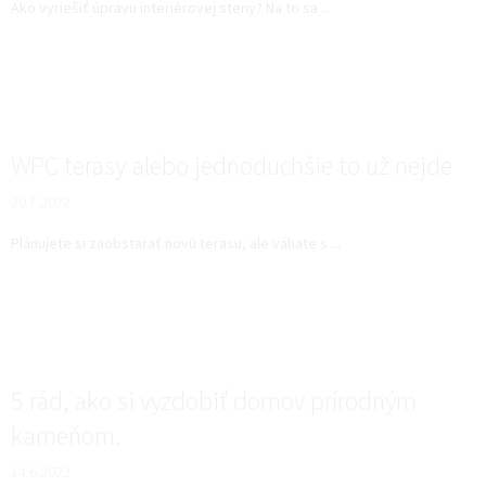
Ako vyriešiť úpravu interiérovej steny? Na to sa ...
WPC terasy alebo jednoduchšie to už nejde
20.7.2022
Plánujete si zaobstarať novú terasu, ale váhate s ...
5 rád, ako si vyzdobiť domov prírodným
kameňom.
14.6.2022