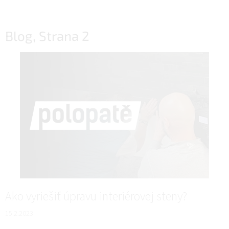
Blog
, Strana 2
V
ý
p
i
s
č
l
á
n
k
o
v
Ako vyriešiť úpravu interiérovej steny?
15.2.2023