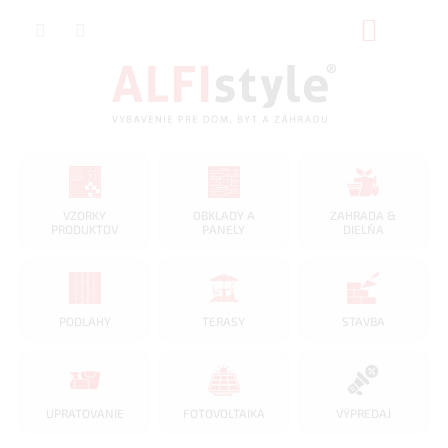
Prejsť
NÁKUP
na
obsah
KOŠÍK
VZORKY
OBKLADY A
ZAHRADA &
PRODUKTOV
PANELY
DIELŇA
PODLAHY
TERASY
STAVBA
UPRATOVANIE
FOTOVOLTAIKA
VÝPREDAJ