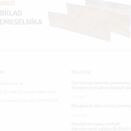
kt
Novinky
Úprava pracovne pomocou
o
@
alfistyle.sk
dizajnových akustických p
1 911 844 272 (po-pia 8:00-16:30)
6.11.2023
ps://www.facebook.com/alfistyle
Dizajnové akustické panely
18.10.2023
Návod na nový vzhľad
domácnosti vďaka ALFIstic