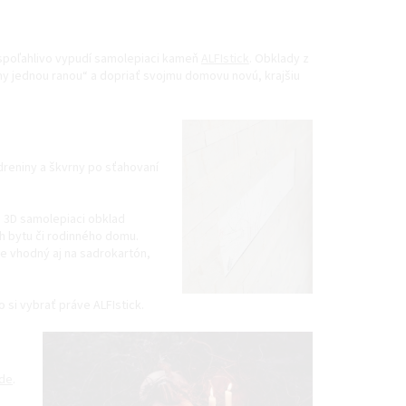
a spoľahlivo vypudí samolepiaci kameň
ALFIstick
. Obklady z
hy jednou ranou“ a dopriať svojmu domovu novú, krajšiu
dreniny a škvrny po sťahovaní
. 3D samolepiaci obklad
ch bytu či rodinného domu.
e vhodný aj na sadrokartón,
 si vybrať práve ALFIstick.
de
.