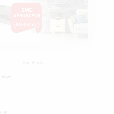
Facebook
anelov
k na