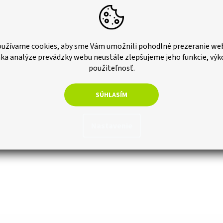
užívame cookies, aby sme Vám umožnili pohodlné prezeranie we
ka analýze prevádzky webu neustále zlepšujeme jeho funkcie, výk
použiteľnosť.
PREDCHÁDZAJÚCI ČLÁNOK
ĎALŠÍ ČLÁNOK
SÚHLASÍM
Nastavenie