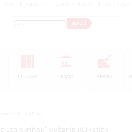
O NÁS
KONTAKTY
VERNOSTNÝ PROGRAM
ČASTÉ OTÁZKY
HĽADAŤ
&
PODLAHY
TERASY
STAVBA
U
kriňou“ vyženie ALFIstick
a „za skriňou“ vyženie ALFIstick