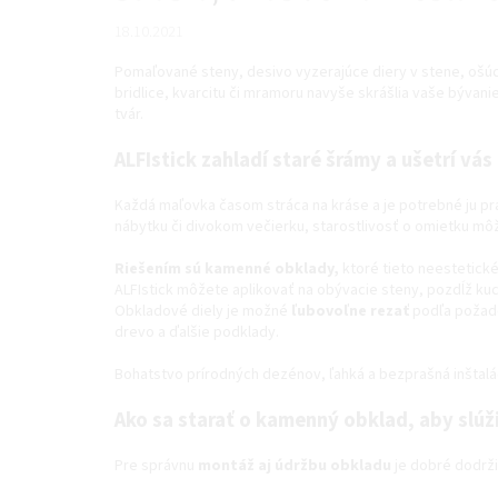
18.10.2021
Pomaľované steny, desivo vyzerajúce diery v stene, ošúch
bridlice, kvarcitu či mramoru navyše skrášlia vaše býva
tvár.
ALFIstick zahladí staré šrámy a ušetrí vá
Každá maľovka časom stráca na kráse a je potrebné ju pra
nábytku či divokom večierku, starostlivosť o omietku mô
Riešením sú kamenné obklady,
ktoré tieto neestetické
ALFIstick môžete aplikovať na obývacie steny, pozdĺž kuch
Obkladové diely je možné
ľubovoľne rezať
podľa požado
drevo a ďalšie podklady.
Bohatstvo prírodných dezénov, ľahká a bezprašná inštalác
Ako sa starať o kamenný obklad, aby slúž
Pre správnu
montáž aj údržbu obkladu
je dobré dodrži