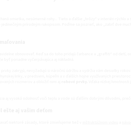
aná omietka, nesúmerné rohy... Tieto a ďalšie „hrôzy“ v interiéri rýchlo 
nie jedinečným prírodným rukopisom. Poďme sa pozrieť, ako „zabiť dve muc
s maľovania
videlne obnovovať. Keď sa do toho pridajú čarbance a „graffiti“ od detí, o
že byť poriadne vyčerpávajúca aj nákladná.
 prvky zakryjú, nevyžadujú si náročnú údržbu a vydržia vám desiatky rokov
ynskej linky, v predsieni, kúpeľni a v ďalších hojne využívaných priestoro
vaných rozmerov a obložiť nimi aj
rohové prvky.
Vďaka nízkej hmotnosti j
ia aj vysoká odolnosť voči teplu a vode sú ďalšími dobrými dôvodmi, prečo
il ešte aj vašim deťom
avať niektoré zásady, ktoré zmieňujeme tiež v
inštruktážnom videu
a
návo