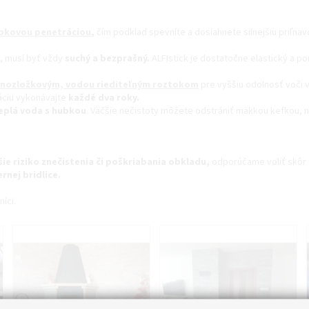
bkovou penetráciou
,
čím podklad spevníte a dosiahnete silnejšiu priľnav
e, musí byť vždy
suchý a bezprašný.
ALFIstick je dostatočne elastický a por
dnozložkovým, vodou riediteľným roztokom
pre vyššiu odolnosť voči 
náciu vykonávajte
každé dva roky.
eplá voda s hubkou
. Väčšie nečistoty môžete odstrániť mäkkou kefkou, 
šie riziko znečistenia či poškriabania obkladu,
odporúčame voliť skôr 
rnej bridlice.
níci.