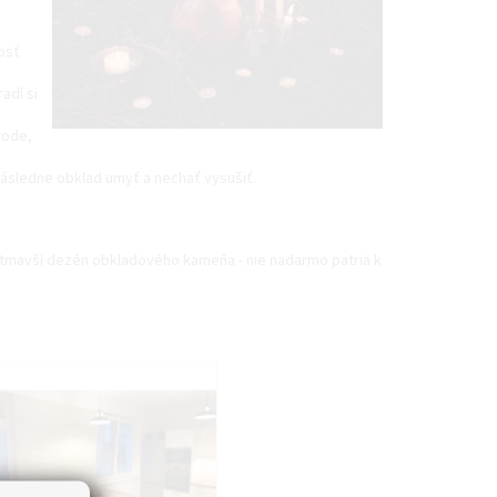
osť
adí si
vode,
následne obklad umyť a nechať vysušiť.
tmavší dezén obkladového kameňa - nie nadarmo patria k