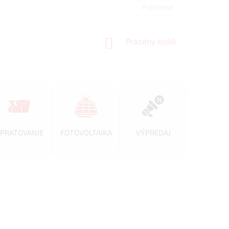
REFERENCIE
VEĽKOOBCHOD
BLOG
Prihlásenie
AKO NAKUPOVAŤ
NÁKUPNÝ
Prázdny košík
KOŠÍK
PRATOVANIE
FOTOVOLTAIKA
VÝPREDAJ