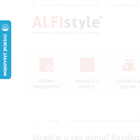
Prejsť
+421 911 844 272 (po-pia 8:00-16:30)
info@alfistyle.sk
na
obsah
VZORKY
OBKLADY A
ZAHRADA 
PRODUKTOV
PANELY
DIELŇA
Domov
Blog
Straší aj u vás doma? Kostlivca „za s
Straší aj u vás doma? Kostlivc