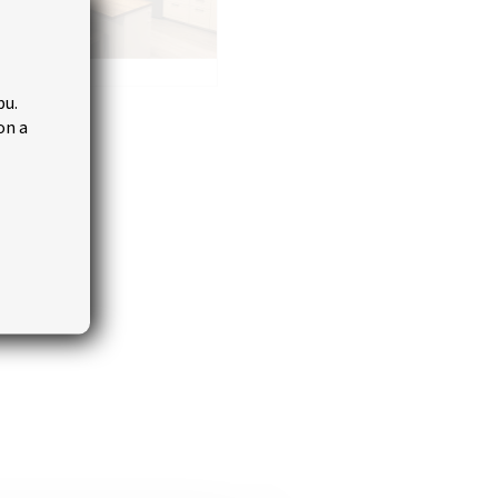
bu.
on a