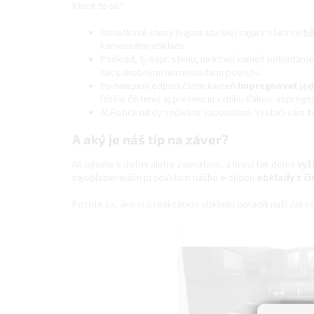
Ktoré to sú?
Omietkové steny (najmä staršie) najprv ošetrite
hĺ
kamenného obkladu.
Podklad, tj. napr. stenu, na ktorú kameň pokladám
tak s drobnými nerovnosťami povrchu.
Po nalepení odporúčame kameň
impregnovať
je
ľahšie čistenie aj prevenciu vzniku fľakov. impreg
ALFIstick nikdy nečistite saponátom. Vystačí vám
t
A aký je náš tip na záver?
Ak bývate s deťmi alebo zvieratami, a hrozí tak doma
vyš
najobľúbenejším produktom nášho e-shopu
obklady z čie
Pozrite sa, ako si s realizáciou obkladu poradili naši zákaz