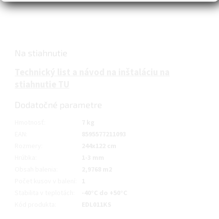
Na stiahnutie
Technický list a návod na inštaláciu na
stiahnutie TU
Dodatočné parametre
Hmotnosť
:
7 kg
EAN
:
8595577211093
Rozmery
:
244x122 cm
Hrúbka
:
1-3 mm
Obsah balenia
:
2,9768 m2
Počet kusov v balení
:
1
Stabilita v teplotách
:
-40°C do +50°C
Kód produkta
:
EDL011KS