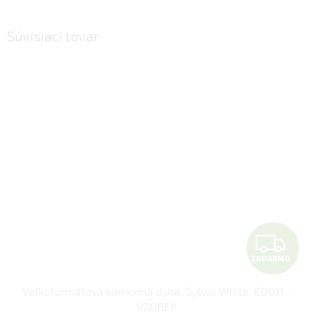
Súvisiaci tovar
Z
ZADARMO
A
Veľkoformátová kamenná dyha, Sylvia White, ED011 -
D
VZOREK