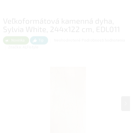
Veľkoformátová kamenná dyha,
Sylvia White, 244x122 cm, EDL011
Priemerné
Neohodnotené
Podrobnosti hodnotenia
Novinka
Tip
hodnotenie
Značka:
ALFIstyle
produktu
je
0,0
z
5
hviezdičiek.