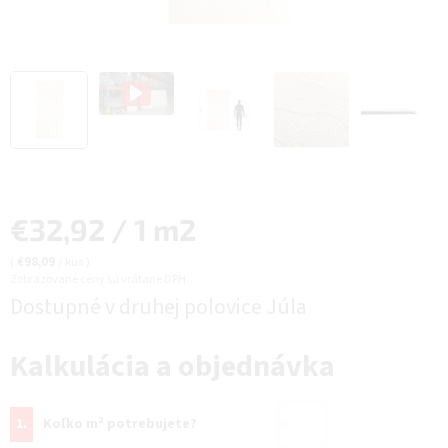
Jednotková
€32,92 / 1 m2
cena:
(
€98,09
/ kus
)
Zobrazované ceny sú vrátane DPH.
Dostupné v druhej polovice Júla
Kalkulácia a objednávka
1.
Koľko m² potrebujete?