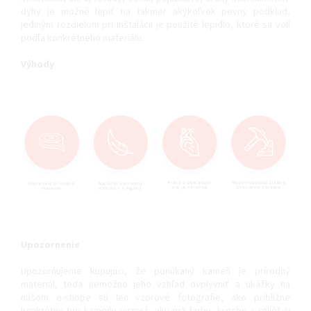
dyhy je možné lepiť na takmer akýkoľvek pevný podklad,
jediným rozdielom pri inštalácii je použité lepidlo, ktoré sa volí
podľa konkrétneho materiálu.
Výhody
Upozornenie
Upozorňujeme kupujúci, že ponúkaný kameň je prírodný
materiál, teda nemožno jeho vzhľad ovplyvniť a ukážky na
našom e-shope sú len vzorové fotografie, ako približne
konkrétny typ kameňu vyzerá, akú má farbu, kresbu a reliéf. V