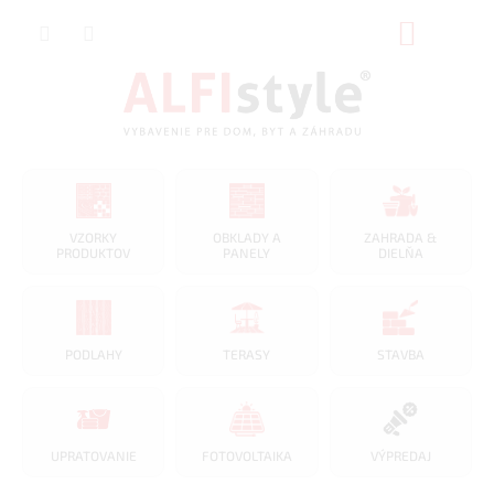
Prejsť
NÁKUP
na
obsah
KOŠÍK
VZORKY
OBKLADY A
ZAHRADA &
PRODUKTOV
PANELY
DIELŇA
PODLAHY
TERASY
STAVBA
UPRATOVANIE
FOTOVOLTAIKA
VÝPREDAJ