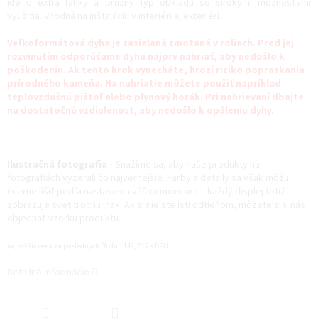
ide o extra ľahký a pružný typ obkladu so širokými možnosťami
využitia. Vhodná na inštaláciu v interiéri aj exteriéri.
Veľkoformátová dyha je zasielaná zmotaná v roliach. Pred jej
rozvinutím odporúčame dyhu najprv nahriať, aby nedošlo k
poškodeniu. Ak tento krok vynecháte, hrozí riziko popraskania
prírodného kameňa. Na nahriatie môžete použiť napríklad
teplovzdušnú pištoľ alebo plynový horák. Pri nahrievaní dbajte
na dostatočnú vzdialenosť, aby nedošlo k opáleniu dyhy.
Ilustračná fotografia -
Snažíme sa, aby naše produkty na
fotografiách vyzerali čo najvernejšie. Farby a detaily sa však môžu
mierne líšiť podľa nastavenia vášho monitora – každý displej totiž
zobrazuje svet trochu inak. Ak si nie ste istí odtieňom, môžete si u nás
objednať vzorku produktu.
najnižšia cena za posledných 30 dní: 149,25 € s DPH
Detailné informácie