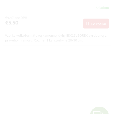
A
Skladom
R
€4,47 bez DPH
€5,50
Do košíka
M
Vzorka veľkoformátovej kamennej dyhy ED011VZOREK vyrobenej z
O
pravého mramoru. Rozmer 1 ks vzorky je 20x30 cm.