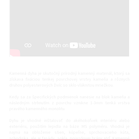
Kamenná dyha je skutočný prírodný kamenný materiál, ktorý sa
získava fixáciou tenkej povrchovej vrstvy kameňa a rôznych
druhov polyesterových živíc so sklo-vláknitou mriežkou.
Kedy sa za špecifických podmienok nanesie na blok kameňa a
následným strhnutím z povrchu vznikne 1-3mm tenká vrstva
pravého kamenného monolitu.
Dyhu je vhodné inštalovať do akéhokoľvek interiéru alebo
exteriéru, použitím lepidla na báze MS polyméru. Vhodná je
najmä na obloženie stien, kúpeľne, sprchovacieho kúta,
schodiska, ale aj fasády, sokla, pojazdovej brány atď. Kamenné