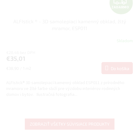
Z
ZADARMO
A
ALFIstick ® - 3D samolepiaci kamenný obklad, žltý
D
mramor, ESP011
A
Skladom
Priemerné
hodnotenie
R
€28,46 bez DPH
produktu
€35,01
je
M
5,0
Jednotková
€38,90 / 1 m2
Do košíka
z
cena:
O
5
hviezdičiek.
ALFIstick® 3D samolepiací kamenný obklad ESP011 z prírodného
mramoru ve žlté farbe služí pre výzdobu interiérov rodinných
domov i bytov. Ilustračná fotografia...
ZOBRAZIŤ VŠETKY SÚVISIACE PRODUKTY