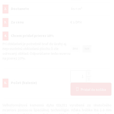
2.
Dostanete
ks
=
m²
3.
Za cenu
€
s DPH
4.
Chcem pridať prierez 10%
Pri obkladaní je potrebné brať do úvahy aj
áno
nie
nepravidelnú obkladanú plochu či zle
odrezaný obklad. Odporúčame teda rezervu
na prerez 10%.
5.
Počet (balenie)
Pridať do košíka
Veľkoformátová kamenná dyha EDL011 vyrobená zo skutočného
mramoru pomocou špeciálnej technológie. Vďaka hrúbke iba 1-3 mm