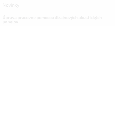
Novinky
Úprava pracovne pomocou dizajnových akustických
panelov
6.11.2023
Dizajnové akustické panely
18.10.2023
Návod na nový vzhľad domácnosti vďaka ALFIstick na
SUPER.CZ
3.3.2022
Facebook