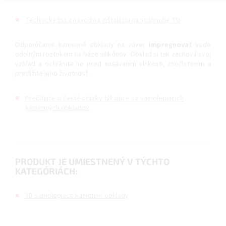
Technický list a návod na inštaláciu na stiahnutie TU
Odporúčame kamenné obklady na záver
impregnovať
vode
odolným roztokom na báze silikónov. Obklad si tak zachová svoj
vzhľad a ochránite ho pred nasávaním vlhkosti, znečistením a
predĺžite jeho životnosť.
Prečítajte si časté otázky týkajúce se samolepiacich
kamenných obkladov
PRODUKT JE UMIESTNENÝ V TÝCHTO
KATEGÓRIÁCH:
3D Samolepiace kamenné obklady