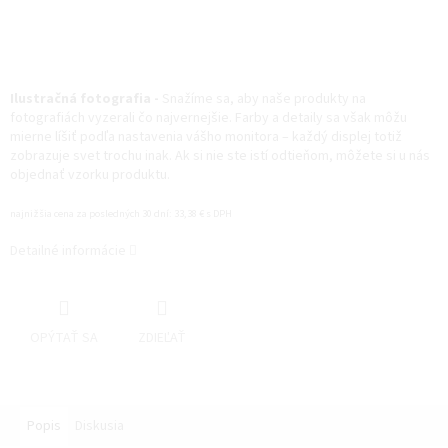
Ilustračná fotografia -
Snažíme sa, aby naše produkty na
fotografiách vyzerali čo najvernejšie. Farby a detaily sa však môžu
mierne líšiť podľa nastavenia vášho monitora – každý displej totiž
zobrazuje svet trochu inak. Ak si nie ste istí odtieňom, môžete si u nás
objednať vzorku produktu.
najnižšia cena za posledných 30 dní: 33,38 € s DPH
Detailné informácie
OPÝTAŤ SA
ZDIEĽAŤ
Popis
Diskusia