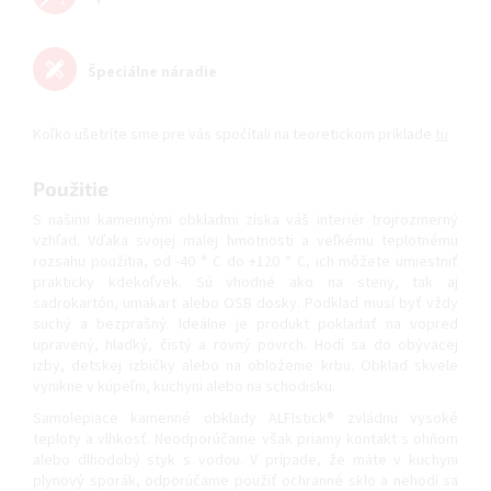
Špeciálne náradie
Koľko ušetríte sme pre vás spočítali na teoretickom príklade
tu
Použitie
S našimi kamennými obkladmi získa váš interiér trojrozmerný
vzhľad. Vďaka svojej malej hmotnosti a veľkému teplotnému
rozsahu použitia, od -40 ° C do +120 ° C, ich môžete umiestniť
prakticky kdekoľvek. Sú vhodné ako na steny, tak aj
sadrokartón, umakart alebo OSB dosky. Podklad musí byť vždy
suchý a bezprašný. Ideálne je produkt pokladať na vopred
upravený, hladký, čistý a rovný povrch. Hodí sa do obývacej
izby, detskej izbičky alebo na obloženie krbu. Obklad skvele
vynikne v kúpeľni, kuchyni alebo na schodisku.
Samolepiace kamenné obklady ALFIstick® zvládnu vysoké
teploty a vlhkosť. Neodporúčame však priamy kontakt s ohňom
alebo dlhodobý styk s vodou. V prípade, že máte v kuchyni
plynový sporák, odporúčame použiť ochranné sklo a nehodí sa