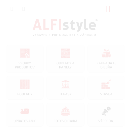
Prejsť
NÁKUP
na
obsah
KOŠÍK
VZORKY
OBKLADY A
ZAHRADA &
PRODUKTOV
PANELY
DIELŇA
PODLAHY
TERASY
STAVBA
UPRATOVANIE
FOTOVOLTAIKA
VÝPREDAJ