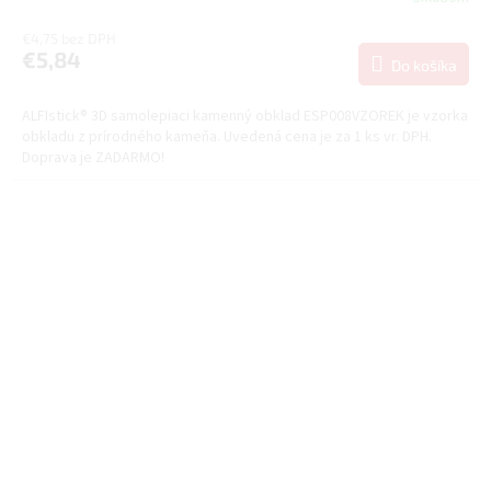
R
€4,75 bez DPH
€5,84
Do košíka
M
ALFIstick® 3D samolepiaci kamenný obklad ESP008VZOREK je vzorka
O
obkladu z prírodného kameňa. Uvedená cena je za 1 ks vr. DPH.
Doprava je ZADARMO!