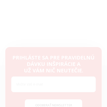
PRIHLÁSTE SA PRE PRAVIDELNÚ
DÁVKU INŠPIRÁCIE A
Z
UŽ VÁM NIČ NEUTEČIE.
á
p
ä
t
i
e
ODOBERAŤ NEWSLETTER