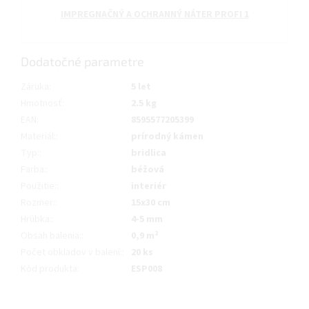
IMPREGNAČNÝ A OCHRANNÝ NÁTER PROFI 1
Dodatočné parametre
Záruka
:
5 let
Hmotnosť
:
2.5 kg
EAN
:
8595577205399
Materiál:
:
prírodný kámen
Typ:
:
bridlica
Farba:
:
béžová
Použitie:
:
interiér
Rozmer:
:
15x30 cm
Hrúbka:
:
4-5 mm
Obsah balenia:
:
0,9 m²
Počet obkladov v balení:
:
20 ks
Kód produkta
:
ESP008