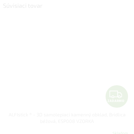
Súvisiaci tovar
Z
ZADARMO
A
ALFIstick ® - 3D samolepiaci kamenný obklad, Bridlica
D
béžová, ESP008 VZORKA
A
Skladom