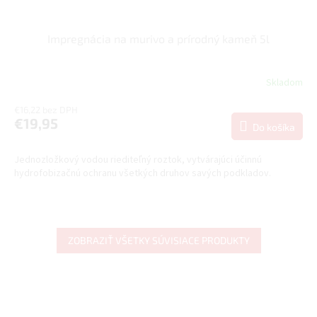
Impregnácia na murivo a prírodný kameň 5l
Skladom
€16,22 bez DPH
€19,95
Do košíka
Jednozložkový vodou riediteľný roztok, vytvárajúci účinnú
hydrofobizačnú ochranu všetkých druhov savých podkladov.
ZOBRAZIŤ VŠETKY SÚVISIACE PRODUKTY