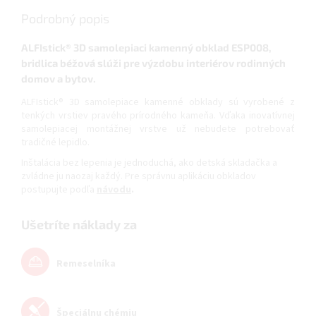
Podrobný popis
ALFIstick® 3D samolepiaci kamenný obklad ESP008,
bridlica béžová
slúži pre výzdobu interiérov rodinných
domov a bytov.
ALFIstick® 3D samolepiace kamenné obklady sú vyrobené z
tenkých vrstiev pravého prírodného kameňa. Vďaka inovatívnej
samolepiacej montážnej vrstve už nebudete potrebovať
tradičné lepidlo.
Inštalácia bez lepenia je jednoduchá, ako detská skladačka a
zvládne ju naozaj každý. Pre správnu aplikáciu obkladov
postupujte podľa
návodu
.
Ušetríte náklady za
Remeselníka
Špeciálnu chémiu