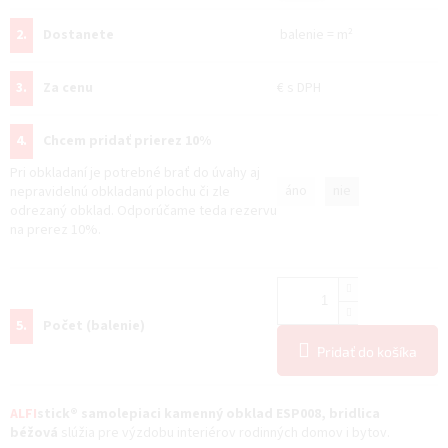
2.
Dostanete
balenie
=
m²
3.
Za cenu
€
s DPH
4.
Chcem pridať prierez 10%
Pri obkladaní je potrebné brať do úvahy aj
áno
nie
nepravidelnú obkladanú plochu či zle
odrezaný obklad. Odporúčame teda rezervu
na prerez 10%.
5.
Počet (balenie)
Pridať do košíka
ALFI
stick® samolepiaci kamenný obklad ESP008, bridlica
béžová
slúžia pre výzdobu interiérov rodinných domov i bytov.