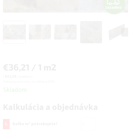
Z
ZADARMO
A
D
A
R
M
Jednotková
€36,21 / 1 m2
O
cena:
(
€32,59
/ balenie
)
Zobrazované ceny sú vrátane DPH.
Skladom
Kalkulácia a objednávka
1.
Koľko m² potrebujete?