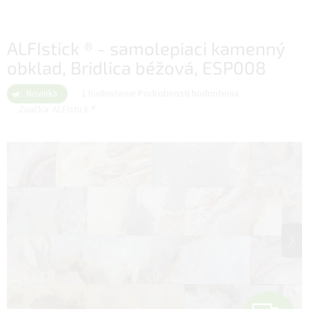
ALFIstick ® - samolepiaci kamenný
obklad, Bridlica béžová, ESP008
Priemerné
1 hodnotenie
Podrobnosti hodnotenia
Novinka
hodnotenie
Značka:
ALFIstick ®
produktu
je
3,0
z
5
hviezdičiek.