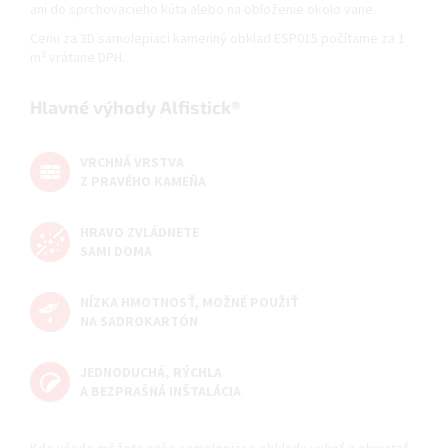
ani do sprchovacieho kúta alebo na obloženie okolo vane.
Cenu za 3D samolepiaci kamenný obklad ESP015 počítame za 1
m² vrátane DPH.
Hlavné výhody Alfistick®
VRCHNÁ VRSTVA
Z PRAVÉHO KAMEŇA
HRAVO ZVLÁDNETE
SAMI DOMA
NÍZKA HMOTNOSŤ, MOŽNÉ POUŽIŤ
NA SADROKARTÓN
JEDNODUCHÁ, RÝCHLA
A BEZPRAŠNÁ INŠTALÁCIA