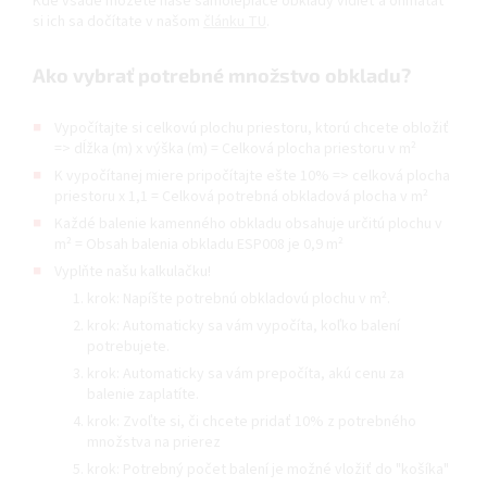
Kde všade môžete naše samolepiace obklady vidieť a ohmatať
si ich sa dočítate v našom
článku TU
.
Ako vybrať potrebné množstvo obkladu?
Vypočítajte si celkovú plochu priestoru, ktorú chcete obložiť
=> dĺžka (m) x výška (m) = Celková plocha priestoru v m²
K vypočítanej miere pripočítajte ešte 10% => celková plocha
priestoru x 1,1 = Celková potrebná obkladová plocha v m²
Každé balenie kamenného obkladu obsahuje určitú plochu v
m² = Obsah balenia obkladu ESP008 je 0,9 m²
Vyplňte našu kalkulačku!
krok: Napíšte potrebnú obkladovú plochu v m².
krok: Automaticky sa vám vypočíta, koľko balení
potrebujete.
krok: Automaticky sa vám prepočíta, akú cenu za
balenie zaplatíte.
krok: Zvoľte si, či chcete pridať 10% z potrebného
množstva na prierez
krok: Potrebný počet balení je možné vložiť do "košíka"