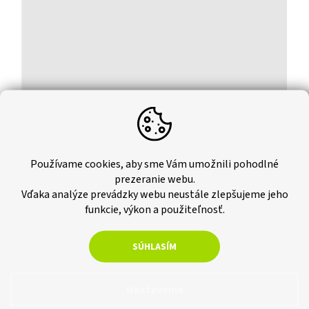
Používame cookies, aby sme Vám umožnili pohodlné
prezeranie webu.
Vďaka analýze prevádzky webu neustále zlepšujeme jeho
funkcie, výkon a použiteľnosť.
Chcete obklad vidieť na vlastné oči?
SÚHLASÍM
Je ťažké si predstaviť, ako bude obklad vyzerať práve u vás
doma. Preto vám ponúkame možnosť si objednať vzorku. Ak sa
potom rozhodnete pre akýkoľvek tovar z nášho sortimentu,
Nastavenie
hodnotu jednej vzorky vám z ceny vašej objednávky