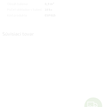
Obsah balenia
:
0,9 m²
Počet obkladov v balení
:
10 ks
Kód produkta
:
ESP015
Súvisiaci tovar
Z