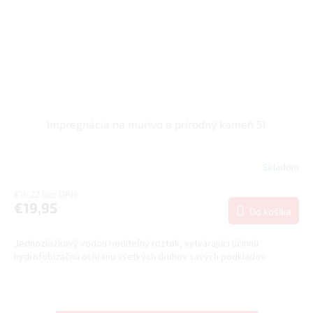
Impregnácia na murivo a prírodný kameň 5l
Skladom
€16,22 bez DPH
€19,95
Do košíka
Jednozložkový vodou riediteľný roztok, vytvárajúci účinnú
hydrofobizačnú ochranu všetkých druhov savých podkladov.