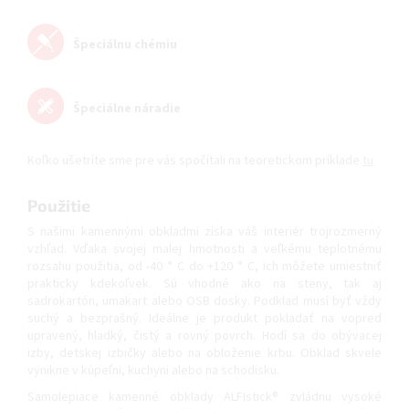
Špeciálnu chémiu
Špeciálne náradie
Koľko ušetríte sme pre vás spočítali na teoretickom príklade
tu
Použitie
S našimi kamennými obkladmi získa váš interiér trojrozmerný
vzhľad. Vďaka svojej malej hmotnosti a veľkému teplotnému
rozsahu použitia, od -40 ° C do +120 ° C, ich môžete umiestniť
prakticky kdekoľvek. Sú vhodné ako na steny, tak aj
sadrokartón, umakart alebo OSB dosky. Podklad musí byť vždy
suchý a bezprašný. Ideálne je produkt pokladať na vopred
upravený, hladký, čistý a rovný povrch. Hodí sa do obývacej
izby, detskej izbičky alebo na obloženie krbu. Obklad skvele
vynikne v kúpeľni, kuchyni alebo na schodisku.
Samolepiace kamenné obklady ALFIstick® zvládnu vysoké