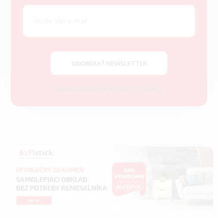
p
ä
t
i
e
ODOBERAŤ NEWSLETTER
Zásady spracovania osobných údajov