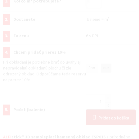
1.
Koľko m² potrebujete?
2.
Dostanete
balenie
=
m²
3.
Za cenu
€
s DPH
4.
Chcem pridať prierez 10%
Pri obkladaní je potrebné brať do úvahy aj
áno
nie
nepravidelnú obkladanú plochu či zle
odrezaný obklad. Odporúčame teda rezervu
na prerez 10%.
5.
Počet (balenie)
Pridať do košíka
ALFI
stick® 3D samolepiací kamenný obklad ESP015
z prírodného