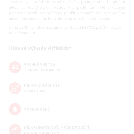
teploty a vlhkosť. Neodporúčame však priamy kontakt s ohňom
alebo dlhodobý styk s vodou. V prípade, že máte v kuchyni
plynový sporák, odporúčame použiť ochranné sklo a nehodí sa
ani do sprchovacieho kúta alebo na obloženie okolo vane.
Cenu za 3D samolepiaci kamenný obklad ESP015 počítame za 1
m² vrátane DPH.
Hlavné výhody Alfistick®
VRCHNÁ VRSTVA
Z PRAVÉHO KAMEŇA
HRAVO ZVLÁDNETE
SAMI DOMA
VODEODOLNÉ
NÍZKA HMOTNOSŤ, MOŽNÉ POUŽIŤ
NA SADROKARTÓN