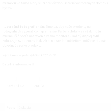
mramoru vo farbe Ivory služí
pre výzdobu interiérov rodinných domov i
bytov.
Ilustračná fotografia -
Snažíme sa, aby naše produkty na
fotografiách vyzerali čo najvernejšie. Farby a detaily sa však môžu
mierne líšiť podľa nastavenia vášho monitora – každý displej totiž
zobrazuje svet trochu inak. Ak si nie ste istí odtieňom, môžete si u nás
objednať vzorku produktu.
najnižšia cena za posledných 30 dní: 37,71 € s DPH
Detailné informácie
OPÝTAŤ SA
ZDIEĽAŤ
Popis
Diskusia