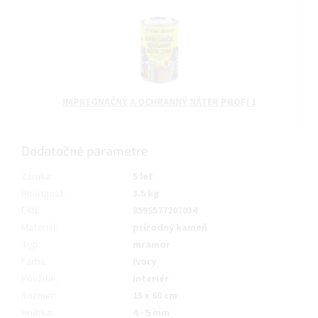
IMPREGNAČNÝ A OCHRANNÝ NÁTER PROFI 1
Dodatočné parametre
Záruka
:
5 let
Hmotnosť
:
3.5 kg
EAN
:
8595577207034
Materiál
:
prírodný kameň
Typ
:
mramor
Farba
:
Ivory
Použitie
:
interiér
Rozmer
:
15 x 60 cm
Hrúbka
:
4 - 5 mm