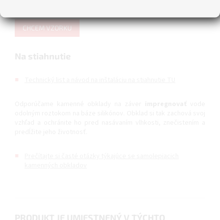
automaticky odpočítame! Viac informácií nájdete v obchodných
podmienkach
TU
.
CHCEM VZORKU
Na stiahnutie
Technický list a návod na inštaláciu na stiahnutie TU
Odporúčame kamenné obklady na záver
impregnovať
vode
odolným roztokom na báze silikónov. Obklad si tak zachová svoj
vzhľad a ochránite ho pred nasávaním vlhkosti, znečistením a
predĺžite jeho životnosť.
Prečítajte si časté otázky týkajúce se samolepiacich
kamenných obkladov
PRODUKT JE UMIESTNENÝ V TÝCHTO