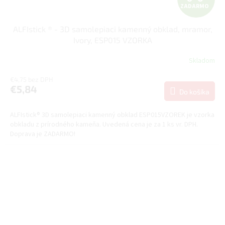
ZADARMO
A
ALFIstick ® - 3D samolepiaci kamenný obklad, mramor,
D
Ivory, ESP015 VZORKA
A
Skladom
R
€4,75 bez DPH
€5,84
Do košíka
M
ALFIstick® 3D samolepiaci kamenný obklad ESP015VZOREK je vzorka
O
obkladu z prírodného kameňa. Uvedená cena je za 1 ks vr. DPH.
Doprava je ZADARMO!