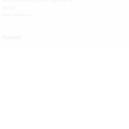
Používáme súbory cookie, čítajte viac tu
Montáž
Moja objednávka
Kontakt
info
@
alfistyle.sk
+421 911 844 272 (po-pia 8:00-16:30)
https://www.facebook.com/alfistyle
Novinky
Úprava pracovne pomocou dizajnových akustických
panelov
6.11.2023