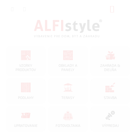
Prejsť
NÁKUP
na
obsah
KOŠÍK
VZORKY
OBKLADY A
ZAHRADA &
PRODUKTOV
PANELY
DIELŇA
PODLAHY
TERASY
STAVBA
UPRATOVANIE
FOTOVOLTAIKA
VÝPREDAJ