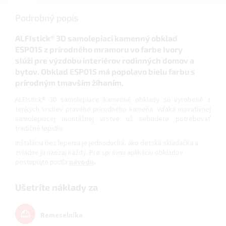
Podrobný popis
ALFIstick® 3D samolepiaci kamenný obklad
ESP015
z prírodného mramoru vo farbe Ivory
slúži pre výzdobu interiérov rodinných domov a
bytov.
Obklad ESP015 má popolavo bielu farbu s
prírodným tmavším žíhaním.
ALFIstick® 3D samolepiace kamenné obklady sú vyrobené z
tenkých vrstiev pravého prírodného kameňa. Vďaka inovatívnej
samolepiacej montážnej vrstve už nebudete potrebovať
tradičné lepidlo.
Inštalácia bez lepenia je jednoduchá, ako detská skladačka a
zvládne ju naozaj každý. Pre správnu aplikáciu obkladov
postupujte podľa
návodu
.
Ušetríte náklady za
Remeselníka