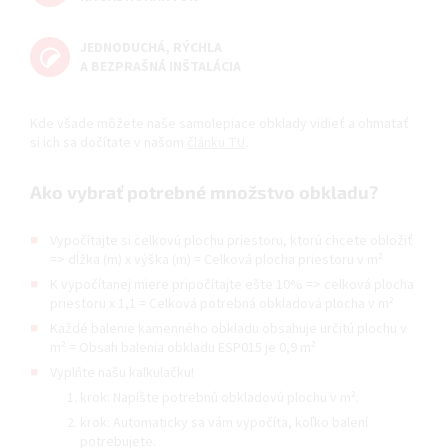
JEDNODUCHÁ, RÝCHLA
A BEZPRAŠNÁ INŠTALÁCIA
Kde všade môžete naše samolepiace obklady vidieť a ohmatať
si ich sa dočítate v našom
článku TU
.
Ako vybrať potrebné množstvo obkladu?
Vypočítajte si celkovú plochu priestoru, ktorú chcete obložiť
=> dĺžka (m) x výška (m) = Celková plocha priestoru v m²
K vypočítanej miere pripočítajte ešte 10% => celková plocha
priestoru x 1,1 = Celková potrebná obkladová plocha v m²
Každé balenie kamenného obkladu obsahuje určitú plochu v
m² = Obsah balenia obkladu ESP015 je 0,9 m²
Vyplňte našu kalkulačku!
krok: Napíšte potrebnú obkladovú plochu v m².
krok: Automaticky sa vám vypočíta, koľko balení
potrebujete.