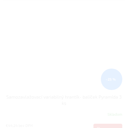
–25 %
Samozavlažovací variabilný hrantík- balíček Pyramída 3
ks
Skladom
€44,24 bez DPH