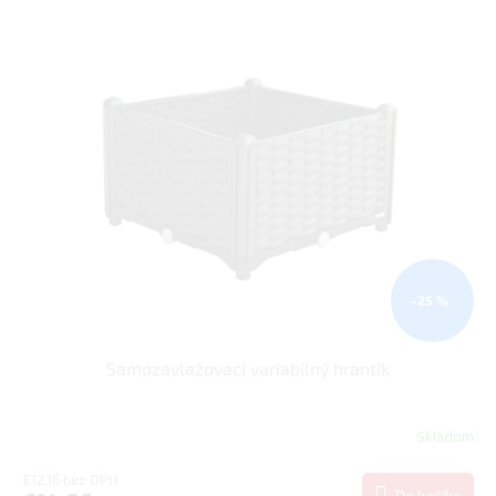
–25 %
Samozavlažovací variabilný hrantík
Skladom
€12,16 bez DPH
Do košíka