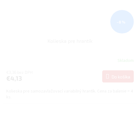
–8 %
Kolieska pre hrantík
Skladom
€3,36 bez DPH
Do košíka
€4,13
Kolieska pre samozavlažovací variabilný hrantík. Cena za balenie = 4
ks.