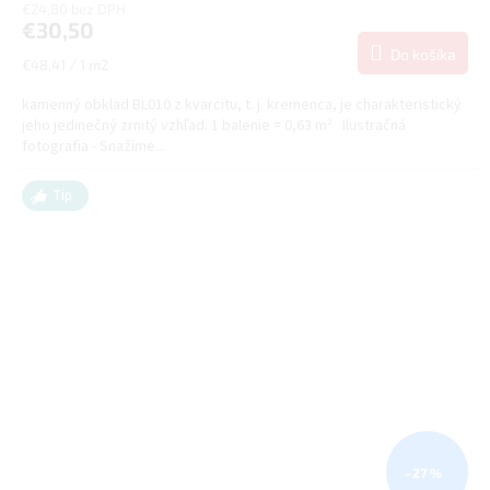
€24,80 bez DPH
€30,50
Do košíka
Jednotková
€48,41 / 1 m2
cena:
kamenný obklad BL010 z kvarcitu, t. j. kremenca, je charakteristický
jeho jedinečný zrnitý vzhľad. 1 balenie = 0,63 m² Ilustračná
fotografia - Snažíme...
Tip
–27 %