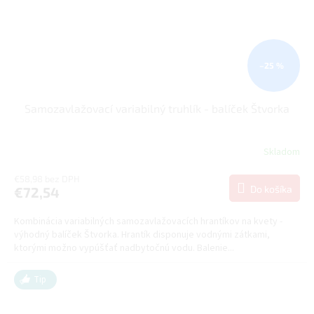
–25 %
Samozavlažovací variabilný truhlík - balíček Štvorka
Skladom
€58,98 bez DPH
Do košíka
€72,54
Kombinácia variabilných samozavlažovacích hrantíkov na kvety -
výhodný balíček Štvorka. Hrantík disponuje vodnými zátkami,
ktorými možno vypúšťať nadbytočnú vodu. Balenie...
Tip