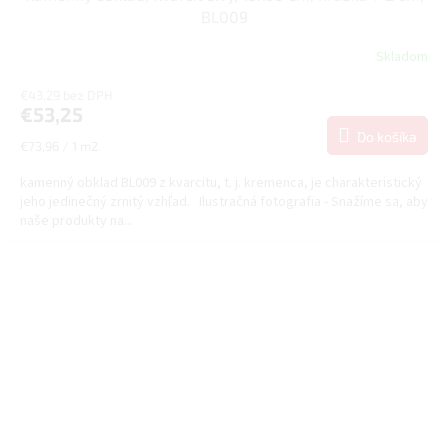
BL009
Skladom
€43,29 bez DPH
€53,25
Do košíka
Jednotková
€73,96 / 1 m2
cena:
kamenný obklad BL009 z kvarcitu, t. j. kremenca, je charakteristický
jeho jedinečný zrnitý vzhľad. Ilustračná fotografia - Snažíme sa, aby
naše produkty na...