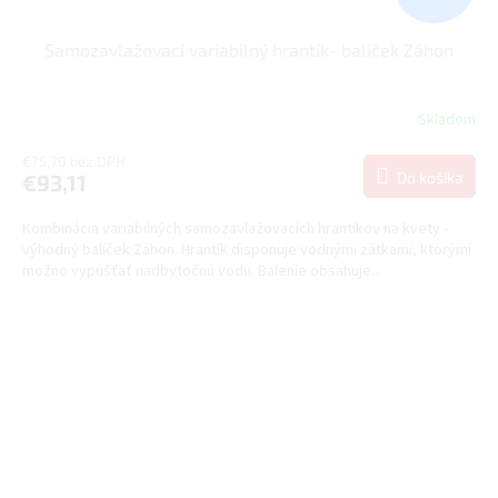
Samozavlažovací variabilný hrantík- balíček Záhon
Skladom
€75,70 bez DPH
Do košíka
€93,11
Kombinácia variabilných samozavlažovacích hrantíkov na kvety -
výhodný balíček Záhon. Hrantík disponuje vodnými zátkami, ktorými
možno vypúšťať nadbytočnú vodu. Balenie obsahuje...