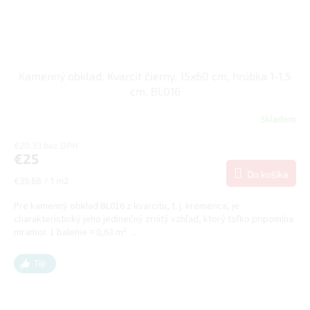
Kamenný obklad, Kvarcit čierny, 15x60 cm, hrúbka 1-1,5
cm, BL016
Skladom
€20,33 bez DPH
€25
Do košíka
Jednotková
€39,68 / 1 m2
cena:
Pre kamenný obklad BL016 z kvarcitu, t. j. kremenca, je
charakteristický jeho jedinečný zrnitý vzhľad, ktorý toľko pripomína
mramor. 1 balenie = 0,63 m² ...
Tip