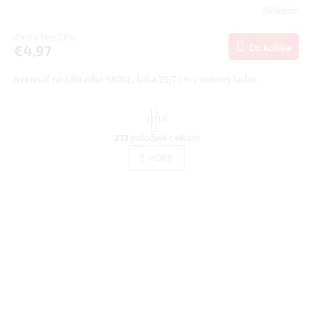
Skladom
€4,04 bez DPH
Do košíka
€4,97
Kvetináč na zábradlie SN201, šírka 29,7 cm v zelenej farbe.
S
1
16
t
r
273
položiek celkom
O
á
v
HORE
n
l
k
á
o
v
d
a
a
n
c
i
i
e
e
p
r
v
k