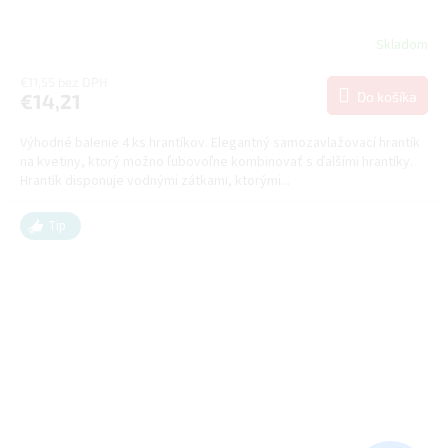
Skladom
€11,55 bez DPH
Do košíka
€14,21
Výhodné balenie 4 ks hrantíkov. Elegantný samozavlažovací hrantík
na kvetiny, ktorý možno ľubovoľne kombinovať s ďalšími hrantíky.
Hrantík disponuje vodnými zátkami, ktorými...
Tip