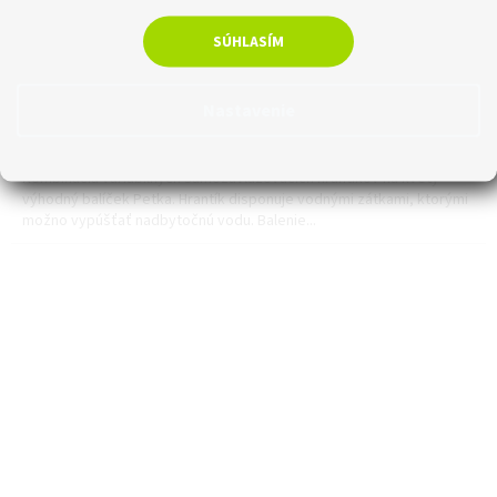
SÚHLASÍM
Skladom
Nastavenie
€60,95 bez DPH
Do košíka
€74,97
Kombinácia variabilných samozavlažovacích hrantíkov na kvety -
výhodný balíček Petka. Hrantík disponuje vodnými zátkami, ktorými
možno vypúšťať nadbytočnú vodu. Balenie...