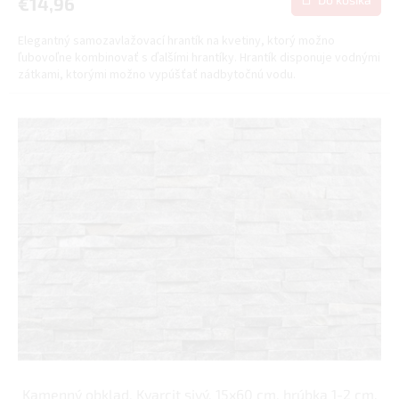
€14,96
Elegantný samozavlažovací hrantík na kvetiny, ktorý možno
ľubovoľne kombinovať s ďalšími hrantíky. Hrantík disponuje vodnými
zátkami, ktorými možno vypúšťať nadbytočnú vodu.
Kamenný obklad, Kvarcit sivý, 15x60 cm, hrúbka 1-2 cm,