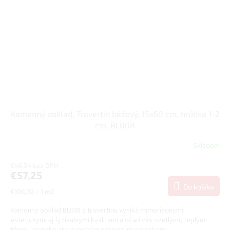
Kamenný obklad, Travertín béžový, 15x60 cm, hrúbka 1-2
cm, BL008
Skladom
€46,54 bez DPH
€57,25
Do košíka
Jednotková
€106,02 / 1 m2
cena:
Kamenný obklad BL008 z travertínu vyniká mimoriadnymi
estetickými aj fyzikálnymi kvalitami a očarí vás svetlými, teplými
tónmi, rovnako ako typickým pórovitým povrchom....