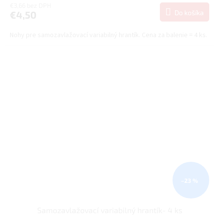
€3,66 bez DPH
Do košíka
€4,50
Nohy pre samozavlažovací variabilný hrantík. Cena za balenie = 4 ks.
–23 %
Samozavlažovací variabilný hrantík- 4 ks