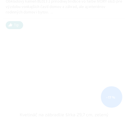
Obkladový kameň BL013 z prírodnej bridlice vo farbe IVORY slúži pre
výzdobu vonkajších častí domov a záhrad, ale aj interiérov
rodinných domov i bytov. ...
Tip
–17 %
Kvetináč na zábradlie šírka 29,7 cm, zelený