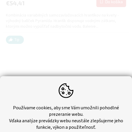
Do košíka
€54,41
Kombinácia variabilných samozavlažovacích hrantíkov na kvety -
výhodný balíček Pyramída. Hrantík disponuje vodnými zátkami,
ktorými možno vypúšťať nadbytočnú vodu. Balenie...
Tip
Používame cookies, aby sme Vám umožnili pohodlné
prezeranie webu.
–28 %
Vďaka analýze prevádzky webu neustále zlepšujeme jeho
funkcie, výkon a použiteľnosť.
Samozavlažovací variabilný hrantík- balíček Petka