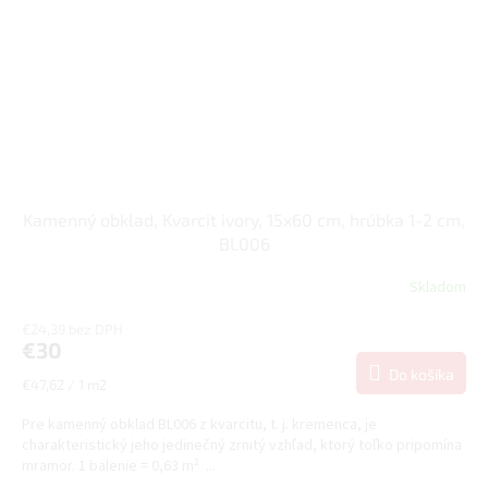
Kamenný obklad, Kvarcit ivory, 15x60 cm, hrúbka 1-2 cm,
BL006
Skladom
€24,39 bez DPH
€30
Do košíka
Jednotková
€47,62 / 1 m2
cena:
Pre kamenný obklad BL006 z kvarcitu, t. j. kremenca, je
charakteristický jeho jedinečný zrnitý vzhľad, ktorý toľko pripomína
mramor. 1 balenie = 0,63 m² ...