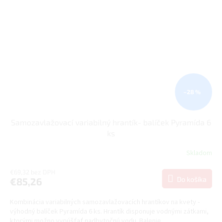
–28 %
Samozavlažovací variabilný hrantík- balíček Pyramída 6
ks
Skladom
€69,32 bez DPH
Do košíka
€85,26
Kombinácia variabilných samozavlažovacích hrantíkov na kvety -
výhodný balíček Pyramída 6 ks. Hrantík disponuje vodnými zátkami,
ktorými možno vypúšťať nadbytočnú vodu. Balenie...