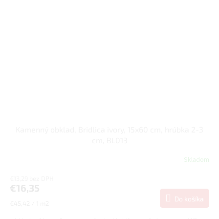
Kamenný obklad, Bridlica ivory, 15x60 cm, hrúbka 2-3
cm, BL013
Skladom
€13,29 bez DPH
€16,35
Do košíka
Jednotková
€45,42 / 1 m2
cena: