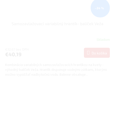
–24 %
Samozavlažovací variabilný hrantík- balíček Veža
Skladom
€32,67 bez DPH
Do košíka
€40,19
Kombinácia variabilných samozavlažovacích hrantíkov na kvety -
výhodný balíček Veža. Hrantík disponuje vodnými zátkami, ktorými
možno vypúšťať nadbytočnú vodu. Balenie obsahuje...