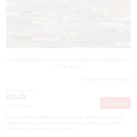
r
k
o
t
d
o
u
v
k
t
o
v
KAMENNÝ OBKLAD, MULTICOLOR BRIDLICA, HRÚBKA 1,5-
2,5 CM, BL003
Dostupné koncom augusta
€21,34 bez DPH
€26,25
Do košíka
Jednotková
€39,77 / 1 m2
cena:
Kamenný obklad BL003 je prírodný kameň - bridlica v prevedení
multicolor, ktorý originálne ozdobí vonkajšiu časť, ale aj interiér
vášho domova! Ilustračná fotografia...