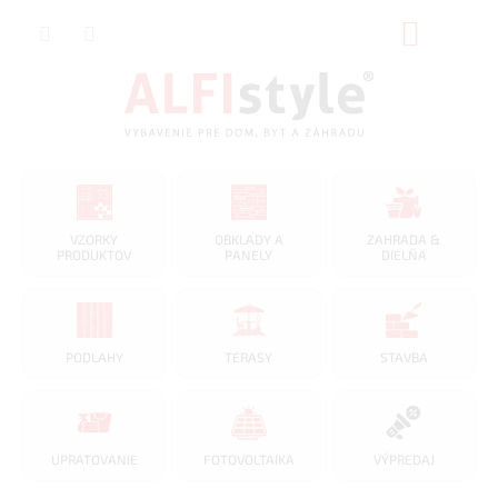
Prejsť
NÁKUP
na
obsah
KOŠÍK
VZORKY
OBKLADY A
ZAHRADA &
PRODUKTOV
PANELY
DIELŇA
PODLAHY
TERASY
STAVBA
UPRATOVANIE
FOTOVOLTAIKA
VÝPREDAJ