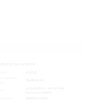
atočné parametre
nosť
:
8.18 kg
ery jedneho
40x40x26 cm
íka
:
polyetylénu s extra silnú
iál
:
hustotou (HDPE)
produkta
:
NIN001CTYRKA