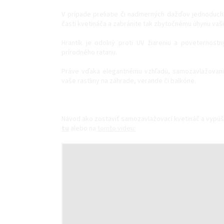
V prípade preliatie či nadmerných dažďov jednoduc
časti kvetináča a zabránite tak zbytočnému úhynu vašic
Hrantík je odolný proti UV žiareniu a poveternost
prírodného ratanu.
Práve vďaka elegantnému vzhľadu, samozavlažovaniu 
vaše rastliny na záhrade, verande či balkóne.
Návod ako zostaviť samozavlažovací kvetináč a vypúš
tu
alebo na
tomto videu: