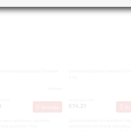
re samozavlažovací hrantík
Samozavlažovací variabilný h
4 ks
Skladom
ez DPH
€11,55 bez DPH
0
€14,21
Do košíka
Do 
 samozavlažovací variabilný
Výhodné balenie 4 ks hrantíkov. Ele
 Cena za balenie = 4 ks.
samozavlažovací hrantík na kvetiny,