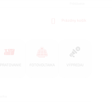
REFERENCIE
VEĽKOOBCHOD
BLOG
Prihlásenie
AKO NAKUPOVAŤ
NÁKUPNÝ
Prázdny košík
KOŠÍK
PRATOVANIE
FOTOVOLTAIKA
VÝPREDAJ
vorka