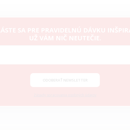
ÁSTE SA PRE PRAVIDELNÚ DÁVKU INŠPIR
UŽ VÁM NIČ NEUTEČIE.
ODOBERAŤ NEWSLETTER
Zásady spracovania osobných údajov