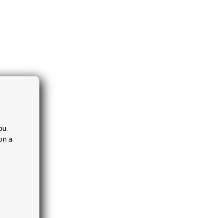
bu.
on a