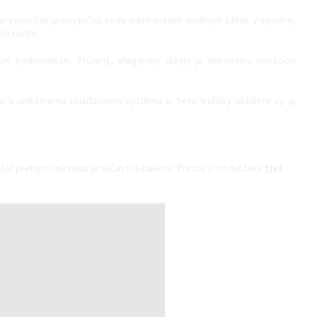
ho vypustíte prebytočnú vodu odstránením vodných zátok v spodnej
h rastlín.
ným podmienkam. Prútený, elegantný dizajn je dokonalou imitáciou
a unikátnemu skladaciemu systému si tieto truhlíky obľúbite vy aj
ťať prebytočnú vodu je súčasťou balenia. Prezrú si ho môžete
tiež