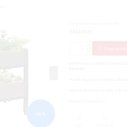
yle
Zobrazované ceny sú vrátane DPH.
Jednotková
Skladom
cena:
Pridať do koš
Kombinácia variabilných samozavla
Štvorka.
Hrantík disponuje vodnými zátka
Balenie obsahuje 4 truhlíky a 4x n
Detailné informácie
–25 %
TLAČ
OPÝTAŤ SA