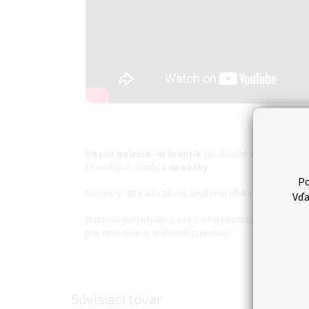
Obsah balenia: 4x hrantík
(4x dvojité dno, 16 sten
16 vodných zátok) a
4x nôžky
Po
Rozmery: 40 x 40 x 26 cm, vnútorná hĺbka 19 cm
Vďa
Materiál: polyetylén s extra silnú hustotou (HDPE) -
pre vonkajšie aj vnútorné priestory.
Súvisiaci tovar