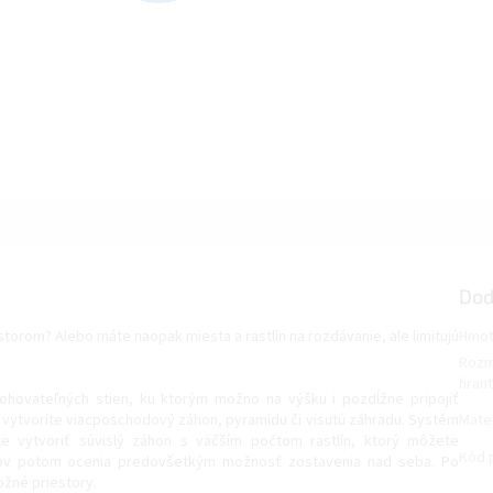
Dod
storom? Alebo máte naopak miesta a rastlín na rozdávanie, ale limitujú
Hmot
Rozm
hrant
hovateľných stien, ku ktorým možno na výšku i pozdĺžne pripojiť
 vytvoríte viacposchodový záhon, pyramídu či visutú záhradu. Systém
Mater
te vytvoriť súvislý záhon s väčším počtom rastlín, ktorý môžete
Kód 
kónov potom ocenia predovšetkým možnosť zostavenia nad seba. Po
ožné priestory.