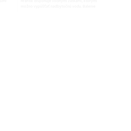
šími
Hrantík disponuje vodnými zátkami, ktorými
možno vypúšťať nadbytočnú vodu. Balenie
obsahuje...