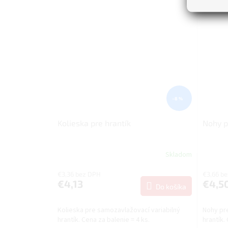
–8 %
Kolieska pre hrantík
Nohy p
Skladom
€3,36 bez DPH
€3,66 b
€4,13
€4,5
Do košíka
Kolieska pre samozavlažovací variabilný
Nohy pre
hrantík. Cena za balenie = 4 ks.
hrantík.