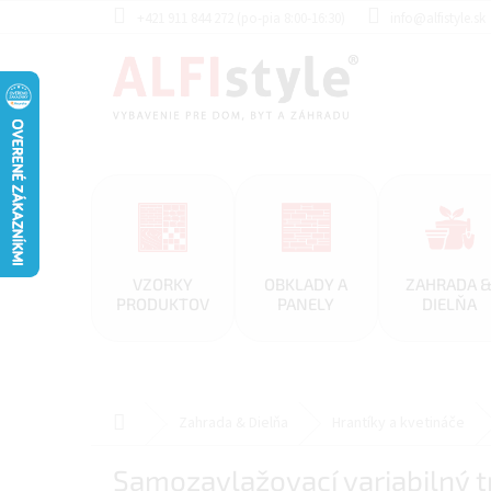
Prejsť
+421 911 844 272 (po-pia 8:00-16:30)
info@alfistyle.sk
na
obsah
VZORKY
OBKLADY A
ZAHRADA 
PRODUKTOV
PANELY
DIELŇA
Domov
Zahrada & Dielňa
Hrantíky a kvetináče
Samozavlažovací variabilný tr