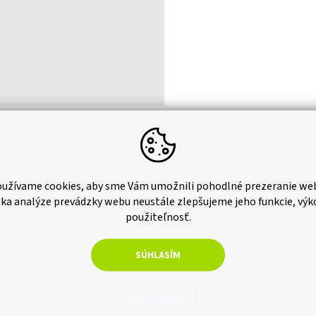
, 16 rohových opor, 16 krytov bočných stien, 16 krytov rohových opor,
užívame cookies, aby sme Vám umožnili pohodlné prezeranie we
ka analýze prevádzky webu neustále zlepšujeme jeho funkcie, výk
použiteľnosť.
 zaistí odolnosť voči UV žiareniu a poveternostným podmienkam. Vhodný
SÚHLASÍM
Nastavenie