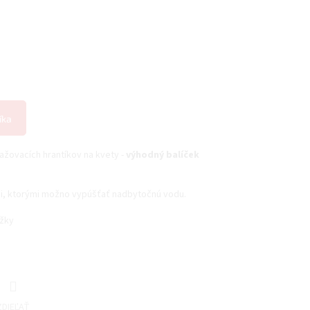
íka
žovacích hrantíkov na kvety -
výhodný balíček
mi, ktorými možno vypúšťať nadbytočnú vodu.
ôžky
ZDIEĽAŤ