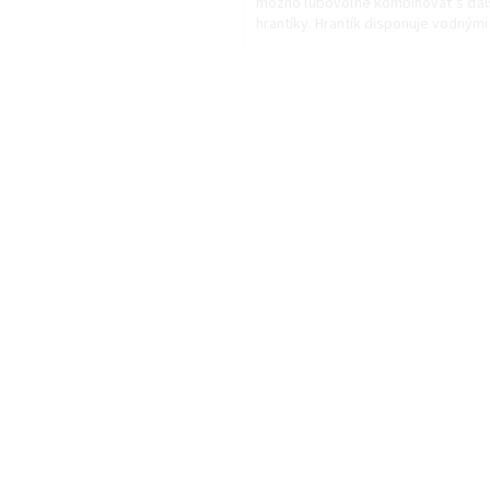
možno ľubovoľne kombinovať s ďal
hrantíky. Hrantík disponuje vodnými
zátkami, ktorými...