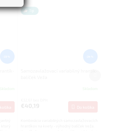
Tip
–23 %
–24 %
rantík-
Samozavlažovací variabilný hrantík-
Ďalší
balíček Veža
produkt
Skladom
Skladom
€32,67 bez DPH
€40,19
košíka
Do košíka
gantný
Kombinácia variabilných samozavlažovacích
 ktorý
hrantíkov na kvety - výhodný balíček Veža.