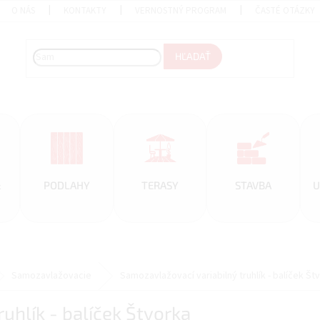
O NÁS
KONTAKTY
VERNOSTNÝ PROGRAM
ČASTÉ OTÁZKY
HĽADAŤ
&
PODLAHY
TERASY
STAVBA
U
Samozavlažovacie
Samozavlažovací variabilný truhlík - balíček Št
uhlík - balíček Štvorka