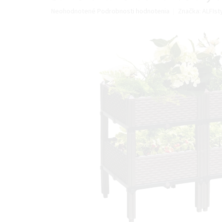
Priemerné
Neohodnotené
Podrobnosti hodnotenia
Značka:
ALFIst
hodnotenie
produktu
je
0,0
z
5
hviezdičiek.