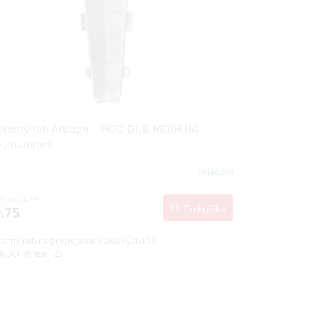
útorný roh Arbiton - INDO DUB MODENA
s/balenie)
Skladom
61 bez DPH
Do košíka
,75
orný roh na prepojenie soklových líšt
INDO_INNER_23