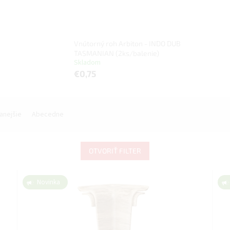
Vnútorný roh Arbiton - INDO DUB
TASMANIAN (2ks/balenie)
Skladom
€0,75
anejšie
Abecedne
OTVORIŤ FILTER
Novinka