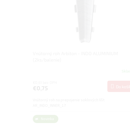
p
k
r
t
o
o
d
v
u
k
t
o
v
Vnútorný roh Arbiton - INDO ALUMINIUM
(2ks/balenie)
Skl
€0,61 bez DPH
Do koší
€0,75
Vnútorný roh na prepojenie soklových líšt
AR_INDO_INNER_17
Novinka