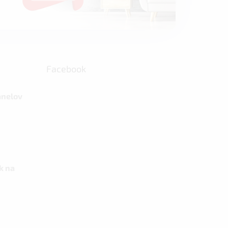
Facebook
anelov
k na