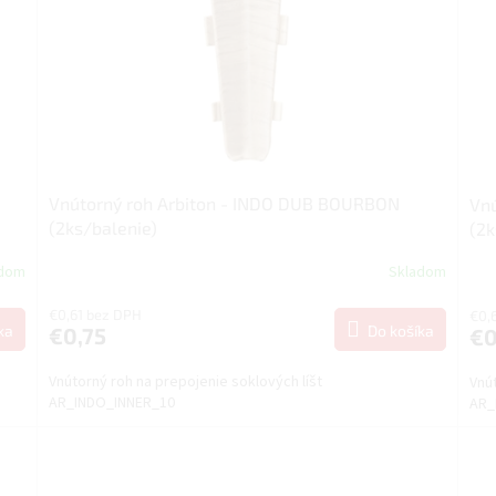
Vnútorný roh Arbiton - INDO DUB BOURBON
Vn
(2ks/balenie)
(2k
adom
Skladom
€0,61 bez DPH
€0,
ka
Do košíka
€0,75
€0
Vnútorný roh na prepojenie soklových líšt
Vnút
AR_INDO_INNER_10
AR_