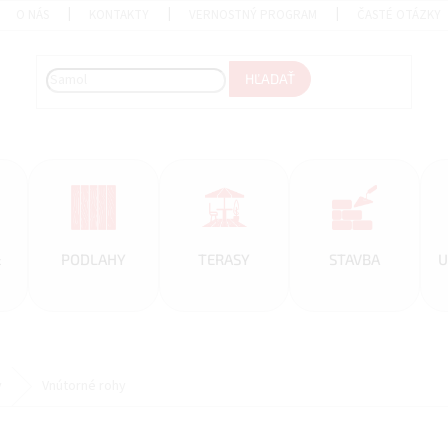
O NÁS
KONTAKTY
VERNOSTNÝ PROGRAM
ČASTÉ OTÁZKY
HĽADAŤ
&
PODLAHY
TERASY
STAVBA
U
y
Vnútorné rohy