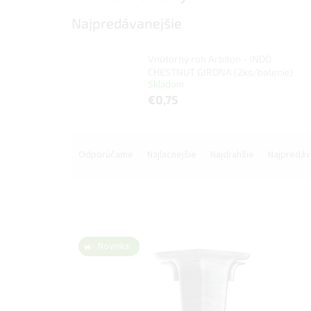
Najpredávanejšie
Vnútorný roh Arbiton - INDO
CHESTNUT GIRONA (2ks/balenie)
Skladom
€0,75
R
a
Odporúčame
Najlacnejšie
Najdrahšie
Najpredáv
d
e
n
i
e
V
p
Novinka
ý
r
p
o
i
d
s
u