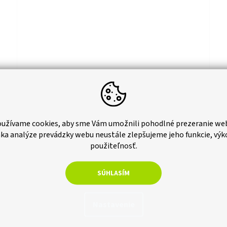
Vnútorný roh Arbiton - INDO DUB TASMANIAN
Vnú
užívame cookies, aby sme Vám umožnili pohodlné prezeranie we
(2ks/balenie)
(2k
ka analýze prevádzky webu neustále zlepšujeme jeho funkcie, výk
použiteľnosť.
adom
Skladom
€0,61 bez DPH
€0,
SÚHLASÍM
ka
Do košíka
€0,75
€0
Vnútorný roh na prepojenie soklových líšt
Vnút
Nastavenie
AR_INDO_INNER_140
AR_