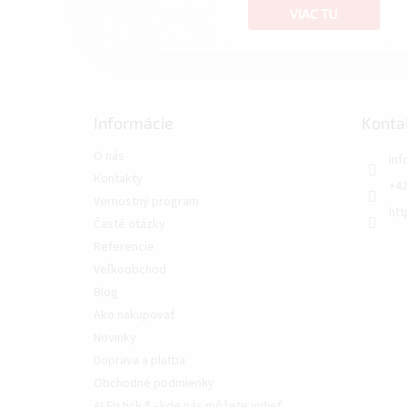
Informácie
Konta
O nás
inf
Kontakty
+42
Vernostný program
htt
Časté otázky
Referencie
Veľkoobchod
Blog
Ako nakupovať
Novinky
Doprava a platba
Obchodné podmienky
ALFIstick ® - kde nás môžete vidieť