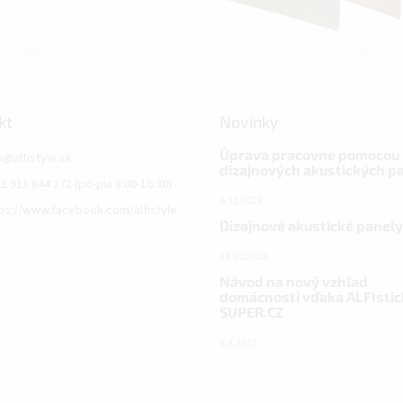
kt
Novinky
Úprava pracovne pomocou
o
@
alfistyle.sk
dizajnových akustických p
1 911 844 272 (po-pia 8:00-16:30)
6.11.2023
ps://www.facebook.com/alfistyle
Dizajnové akustické panely
18.10.2023
Návod na nový vzhľad
domácnosti vďaka ALFIstic
SUPER.CZ
3.3.2022