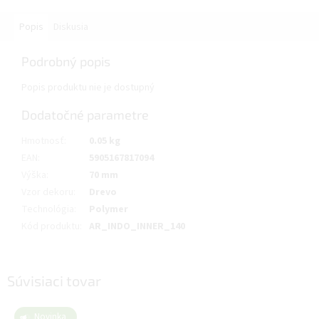
Popis
Diskusia
Podrobný popis
Popis produktu nie je dostupný
Dodatočné parametre
Hmotnosť
:
0.05 kg
EAN
:
5905167817094
Výška
:
70 mm
Vzor dekoru
:
Drevo
Technológia
:
Polymer
Kód produktu
:
AR_INDO_INNER_140
Súvisiaci tovar
Novinka