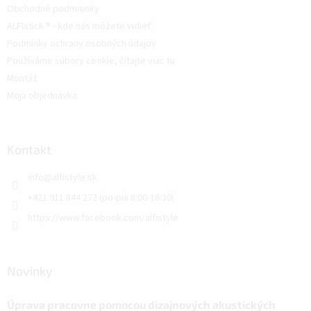
Obchodné podmienky
ALFIstick ® - kde nás môžete vidieť
Podmínky ochrany osobných údajov
Používáme súbory cookie, čítajte viac tu
Montáž
Moja objednávka
Kontakt
info
@
alfistyle.sk
+421 911 844 272 (po-pia 8:00-16:30)
https://www.facebook.com/alfistyle
Novinky
Úprava pracovne pomocou dizajnových akustických