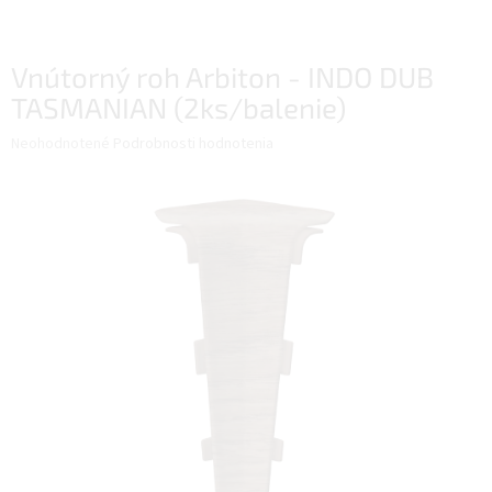
Vnútorný roh Arbiton - INDO DUB
TASMANIAN (2ks/balenie)
Priemerné
Neohodnotené
Podrobnosti hodnotenia
hodnotenie
produktu
je
0,0
z
5
hviezdičiek.