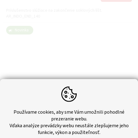
Príslušenstvo slúžiace na zakončenie soklových líšt.
AR_INDO_END_140
Novinka
Používame cookies, aby sme Vám umožnili pohodlné
prezeranie webu.
Vďaka analýze prevádzky webu neustále zlepšujeme jeho
Soklová lišta Arbiton - INDO DUB TASMANIAN (2,5m)
funkcie, výkon a použiteľnosť.