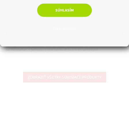
Skladom
SÚHLASÍM
€4,07 bez DPH
€5
Do košíka
Nastavenie
Plastová soklová lišta Arbiton INDO pre vedenie kabeláže
domáceho kina a televíznych káblov. Podlahové lišty Arbiton INDO
sú flexibilné, s jemnou štruktúrou dreva a atraktívnym...
ZOBRAZIŤ VŠETKY SÚVISIACE PRODUKTY