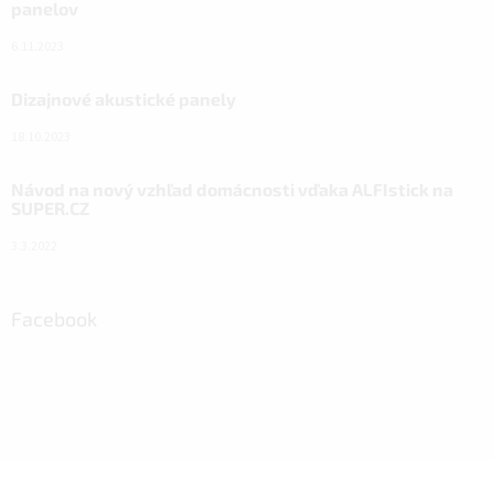
panelov
6.11.2023
Dizajnové akustické panely
18.10.2023
Návod na nový vzhľad domácnosti vďaka ALFIstick na
SUPER.CZ
3.3.2022
Facebook