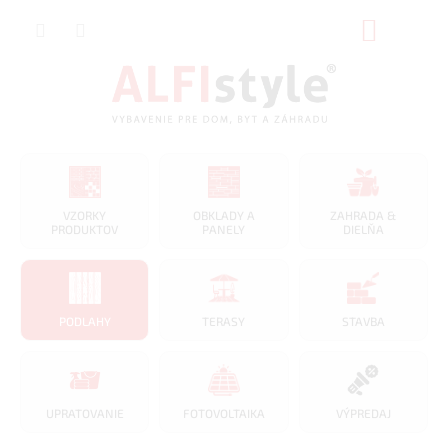
Prejsť
NÁKUP
na
obsah
KOŠÍK
VZORKY
OBKLADY A
ZAHRADA &
PRODUKTOV
PANELY
DIELŇA
PODLAHY
TERASY
STAVBA
UPRATOVANIE
FOTOVOLTAIKA
VÝPREDAJ