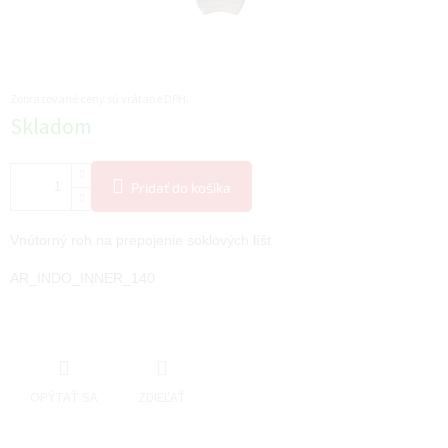
Zobrazované ceny sú vrátane DPH.
Jednotková
Skladom
cena:
Pridať do košíka
Vnútorný roh na prepojenie soklových líšt
AR_INDO_INNER_140
OPÝTAŤ SA
ZDIEĽAŤ