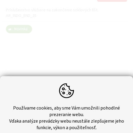
Príslušenstvo slúžiace na zakončenie soklových líšt.
AR_INDO_END_25
Novinka
Používame cookies, aby sme Vám umožnili pohodlné
prezeranie webu.
Vďaka analýze prevádzky webu neustále zlepšujeme jeho
Soklová lišta Arbiton - INDO CHESTNUT GIRONA (2,5m)
funkcie, výkon a použiteľnosť.