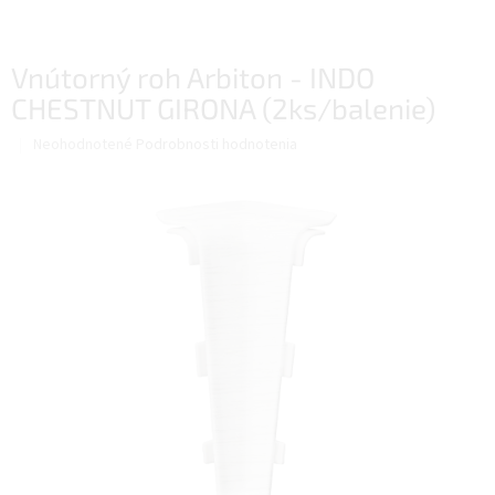
Vnútorný roh Arbiton - INDO
CHESTNUT GIRONA (2ks/balenie)
Priemerné
Neohodnotené
Podrobnosti hodnotenia
hodnotenie
produktu
je
0,0
z
5
hviezdičiek.