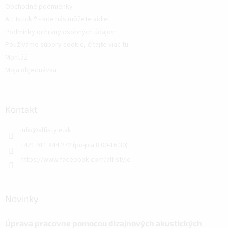
Obchodné podmienky
ALFIstick ® - kde nás môžete vidieť
Podmínky ochrany osobných údajov
Používáme súbory cookie, čítajte viac tu
Montáž
Moja objednávka
Kontakt
info
@
alfistyle.sk
+421 911 844 272 (po-pia 8:00-16:30)
https://www.facebook.com/alfistyle
Novinky
Úprava pracovne pomocou dizajnových akustických