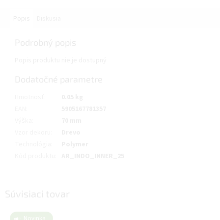
Popis
Diskusia
Podrobný popis
Popis produktu nie je dostupný
Dodatočné parametre
Hmotnosť
:
0.05 kg
EAN
:
5905167781357
Výška
:
70 mm
Vzor dekoru
:
Drevo
Technológia
:
Polymer
Kód produktu
:
AR_INDO_INNER_25
Súvisiaci tovar
Novinka