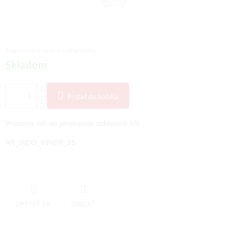
Zobrazované ceny sú vrátane DPH.
Jednotková
Skladom
cena:
Pridať do košíka
Vnútorný roh na prepojenie soklových líšt
AR_INDO_INNER_25
OPÝTAŤ SA
ZDIEĽAŤ