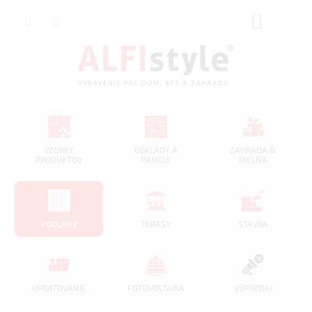
Prejsť
NÁKUP
na
obsah
KOŠÍK
VZORKY
OBKLADY A
ZAHRADA &
PRODUKTOV
PANELY
DIELŇA
PODLAHY
TERASY
STAVBA
UPRATOVANIE
FOTOVOLTAIKA
VÝPREDAJ