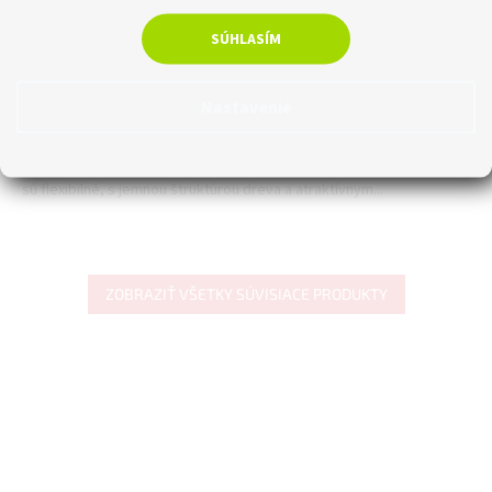
Skladom
SÚHLASÍM
€4,07 bez DPH
€5
Do košíka
Nastavenie
Plastová soklová lišta Arbiton INDO pre vedenie kabeláže
domáceho kina a televíznych káblov. Podlahové lišty Arbiton INDO
sú flexibilné, s jemnou štruktúrou dreva a atraktívnym...
ZOBRAZIŤ VŠETKY SÚVISIACE PRODUKTY