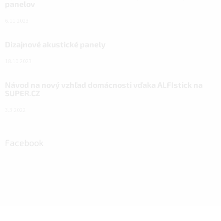
panelov
6.11.2023
Dizajnové akustické panely
18.10.2023
Návod na nový vzhľad domácnosti vďaka ALFIstick na
SUPER.CZ
3.3.2022
Facebook