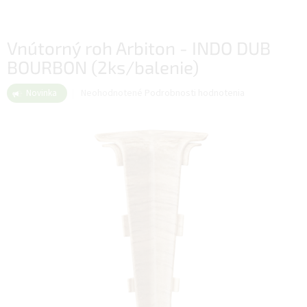
Vnútorný roh Arbiton - INDO DUB
BOURBON (2ks/balenie)
Priemerné
Neohodnotené
Podrobnosti hodnotenia
Novinka
hodnotenie
produktu
je
0,0
z
5
hviezdičiek.