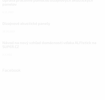
Úprava pracovne pomocou dizajnových akustických
panelov
6.11.2023
Dizajnové akustické panely
18.10.2023
Návod na nový vzhľad domácnosti vďaka ALFIstick na
SUPER.CZ
3.3.2022
Facebook