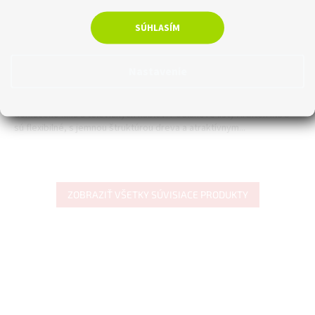
Skladom
SÚHLASÍM
€4,07 bez DPH
€5
Do košíka
Nastavenie
Plastová soklová lišta Arbiton INDO pre vedenie kabeláže
domáceho kina a televíznych káblov. Podlahové lišty Arbiton INDO
sú flexibilné, s jemnou štruktúrou dreva a atraktívnym...
ZOBRAZIŤ VŠETKY SÚVISIACE PRODUKTY