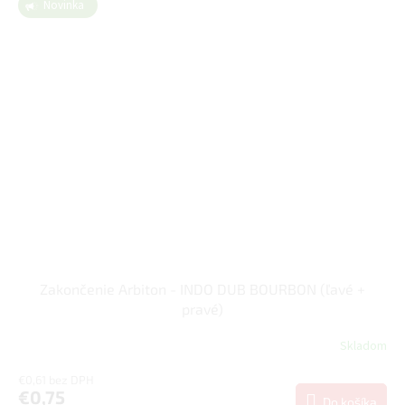
Novinka
Zakončenie Arbiton - INDO DUB BOURBON (ľavé +
pravé)
Skladom
€0,61 bez DPH
€0,75
Do košíka