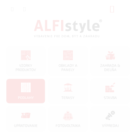
Prejsť
NÁKUP
na
obsah
KOŠÍK
VZORKY
OBKLADY A
ZAHRADA &
PRODUKTOV
PANELY
DIELŇA
PODLAHY
TERASY
STAVBA
UPRATOVANIE
FOTOVOLTAIKA
VÝPREDAJ