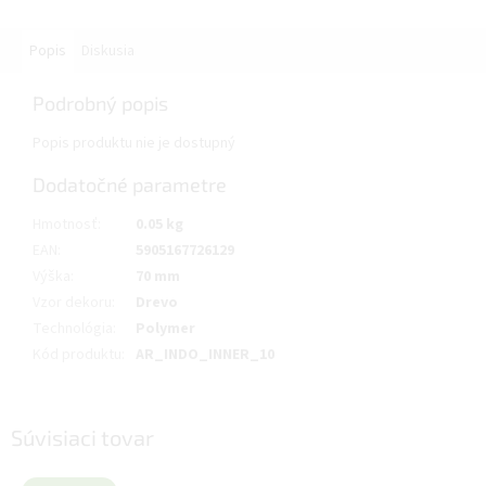
Popis
Diskusia
Podrobný popis
Popis produktu nie je dostupný
Dodatočné parametre
Hmotnosť
:
0.05 kg
EAN
:
5905167726129
Výška
:
70 mm
Vzor dekoru
:
Drevo
Technológia
:
Polymer
Kód produktu
:
AR_INDO_INNER_10
Súvisiaci tovar