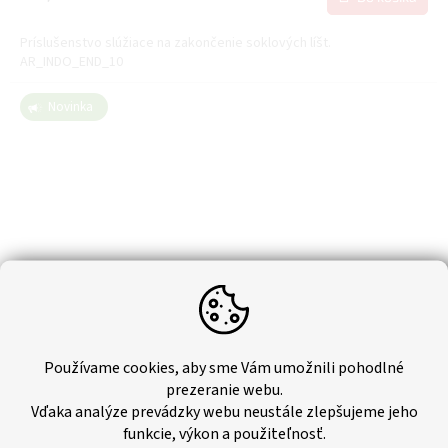
Príslušenstvo slúžiace na zakončenie soklových líšt.
AR_INDO_END_10
Novinka
Používame cookies, aby sme Vám umožnili pohodlné
prezeranie webu.
Vďaka analýze prevádzky webu neustále zlepšujeme jeho
Soklová lišta Arbiton - INDO DUB BOURBON (2,5m)
funkcie, výkon a použiteľnosť.