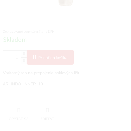
Zobrazované ceny sú vrátane DPH.
Jednotková
Skladom
cena:
Pridať do košíka
Vnútorný roh na prepojenie soklových líšt

AR_INDO_INNER_10
OPÝTAŤ SA
ZDIEĽAŤ