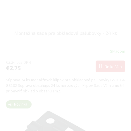
k
t
o
v
Montážna sada pre obkladové palubovky - 24 ks
Skladom
€2,24 bez DPH
Do košíka
€2,75
Súprava 24 ks montážnych klipov pre obkladové palubovky GS101 &
GS102 Súprava obsahuje: 24 ks nerezových klipov Sada Vám umožní
pripevniť obklad o obsahu 1m2.
Novinka