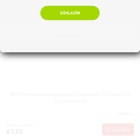
SÚHLASÍM
Nastavenie
WPC terasová zakončovacia lišta hnedá 2200x40x36
mm, GS002LIS
Skladom
€5,89 bez DPH
Do košíka
€7,25