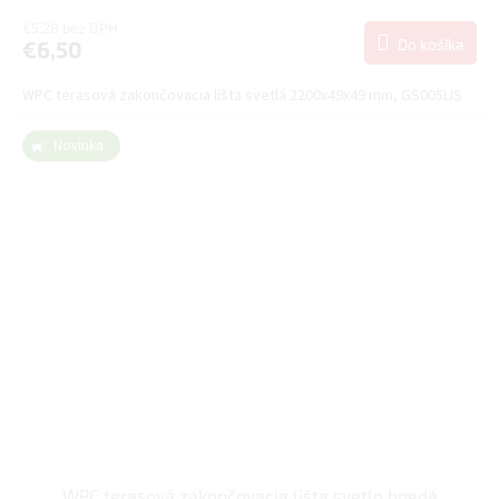
€5,28 bez DPH
Do košíka
€6,50
WPC terasová zakončovacia lišta svetlá 2200x49x49 mm, GS005LIS
Novinka
WPC terasová zakončovacia lišta svetlo hnedá