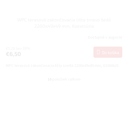
WPC terasová zakončovacia lišta tmavo šedá
2200x49x49 mm, Koextrúzia
Dostupné v auguste
€5,28 bez DPH
Do košíka
€6,50
WPC terasová zakončovacia lišta svetlá 2200x49x49 mm, GS006LIS
10
položiek celkom
O
v
l
á
d
a
c
i
e