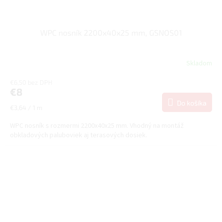
WPC nosník 2200x40x25 mm, GSNOS01
Skladom
€6,50 bez DPH
€8
Do košíka
Jednotková
€3,64 / 1 m
cena:
WPC nosník s rozmermi 2200x40x25 mm. Vhodný na montáž
obkladových paluboviek aj terasových dosiek.