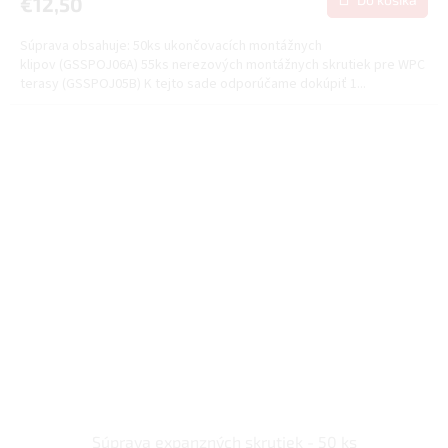
€12,50
Súprava obsahuje: 50ks ukončovacích montážnych
klipov (GSSPOJ06A) 55ks nerezových montážnych skrutiek pre WPC
terasy (GSSPOJ05B) K tejto sade odporúčame dokúpiť 1...
Súprava expanzných skrutiek - 50 ks