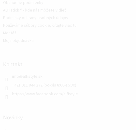
Obchodné podmienky
ALFIstick ® - kde nás môžete vidieť
Podmínky ochrany osobných údajov
Používáme súbory cookie, čítajte viac tu
Montáž
Moja objednávka
Kontakt
info
@
alfistyle.sk
+421 911 844 272 (po-pia 8:00-16:30)
https://www.facebook.com/alfistyle
Novinky
Úprava pracovne pomocou dizajnových akustických