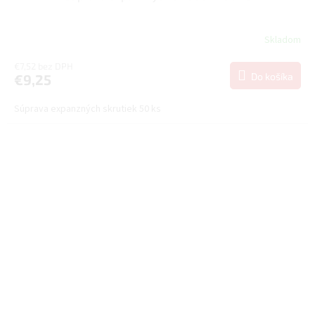
Skladom
€7,52 bez DPH
Do košíka
€9,25
Súprava expanzných skrutiek 50 ks