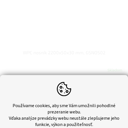
WPC nosník 2200x50x30 mm, GSNOS02
Skladom
€6,50 bez DPH
€8
Do košíka
Jednotková
€3,64 / 1 m
cena:
Používame cookies, aby sme Vám umožnili pohodlné
WPC nosník s rozmermi 2200x40x25 mm. Vhodný na montáž
prezeranie webu.
obkladových paluboviek aj terasových dosiek.
Vďaka analýze prevádzky webu neustále zlepšujeme jeho
funkcie, výkon a použiteľnosť.