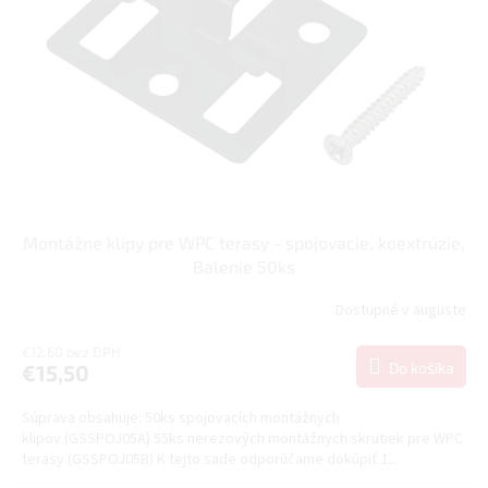
Montážne klipy pre WPC terasy - spojovacie, koextrúzie,
Balenie 50ks
Dostupné v auguste
€12,60 bez DPH
Do košíka
€15,50
Súprava obsahuje: 50ks spojovacích montážnych
klipov (GSSPOJ05A) 55ks nerezových montážnych skrutiek pre WPC
terasy (GSSPOJ05B) K tejto sade odporúčame dokúpiť 1...