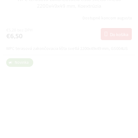
2200x49x49 mm, Koextrúzia
Dostupné koncom augusta
€5,28 bez DPH
Do košíka
€6,50
WPC terasová zakončovacia lišta svetlá 2200x49x49 mm, GS004LIS
Novinka