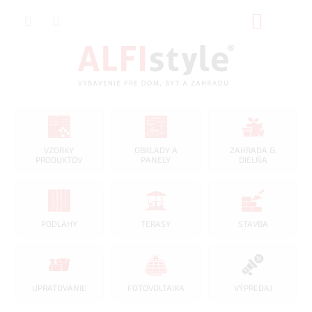
Prejsť
NÁKUP
na
obsah
KOŠÍK
VZORKY
OBKLADY A
ZAHRADA &
PRODUKTOV
PANELY
DIELŇA
PODLAHY
TERASY
STAVBA
UPRATOVANIE
FOTOVOLTAIKA
VÝPREDAJ