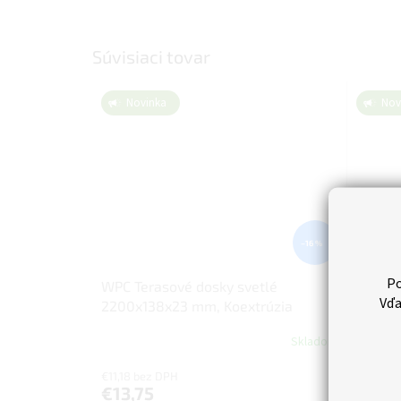
Súvisiaci tovar
Novinka
Nov
–16 %
Po
WPC Terasové dosky svetlé
WPC te
Vďa
2200x138x23 mm, Koextrúzia
svetlo
Koextr
Skladom
€11,18 bez DPH
€5,28 b
€13,75
€6,5