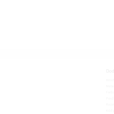
Dod
Hmot
Mater
Farb
Použi
Roz
Kód 