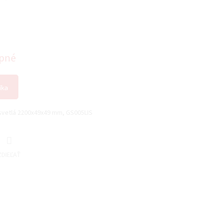
pné
íka
svetlá 2200x49x49 mm, GS005LIS
ZDIEĽAŤ