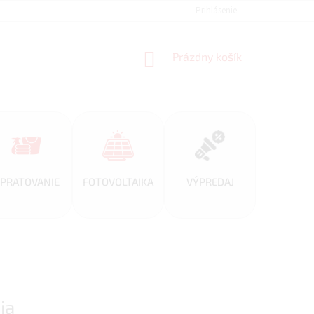
REFERENCIE
VEĽKOOBCHOD
BLOG
Prihlásenie
AKO NAKUPOVAŤ
NÁKUPNÝ
Prázdny košík
KOŠÍK
PRATOVANIE
FOTOVOLTAIKA
VÝPREDAJ
ia