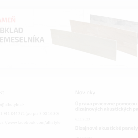
kt
Novinky
Úprava pracovne pomocou
o
@
alfistyle.sk
dizajnových akustických p
1 911 844 272 (po-pia 8:00-16:30)
6.11.2023
ps://www.facebook.com/alfistyle
Dizajnové akustické panely