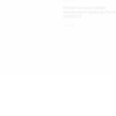
18.10.2023
Návod na nový vzhľad
domácnosti vďaka ALFIstic
SUPER.CZ
3.3.2022