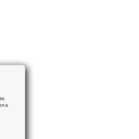
bu.
on a