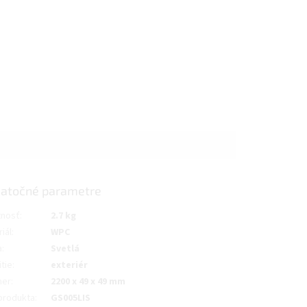
atočné parametre
nosť
:
2.7 kg
iál
:
WPC
a
:
Svetlá
tie
:
exteriér
mer
:
2200 x 49 x 49 mm
produkta
:
GS005LIS