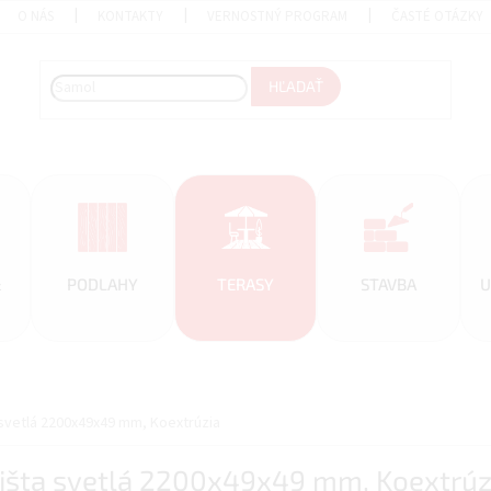
O NÁS
KONTAKTY
VERNOSTNÝ PROGRAM
ČASTÉ OTÁZKY
HĽADAŤ
&
PODLAHY
TERASY
STAVBA
U
svetlá 2200x49x49 mm, Koextrúzia
išta svetlá 2200x49x49 mm, Koextrúz