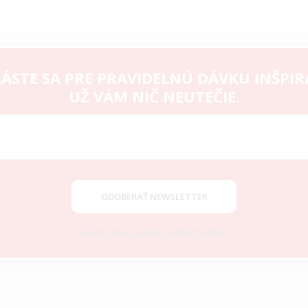
ÁSTE SA PRE PRAVIDELNÚ DÁVKU INŠPIR
UŽ VÁM NIČ NEUTEČIE.
ODOBERAŤ NEWSLETTER
Zásady spracovania osobných údajov