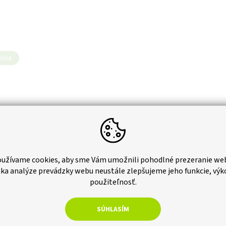
inka
užívame cookies, aby sme Vám umožnili pohodlné prezeranie we
rasová zakončovacia lišta
ka analýze prevádzky webu neustále zlepšujeme jeho funkcie, výk
 hnedá 2200x49x49 mm,
použiteľnosť.
úzia
Dostupné koncom augusta
SÚHLASÍM
ez DPH
0
Do košíka