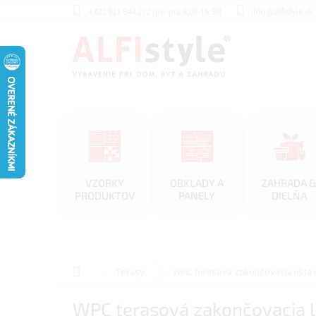
Prejsť
+421 911 844 272 (po-pia 8:00-16:30)
info@alfistyle.sk
na
obsah
VZORKY
OBKLADY A
ZAHRADA 
PRODUKTOV
PANELY
DIELŇA
Domov
Terasy
WPC terasová zakončovacia lišta 
WPC terasová zakončovacia l