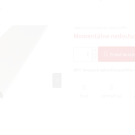
a
Zobrazované ceny sú vrátane DPH.
Jednotková
Momentálne nedostu
cena:
Pridať do koš
WPC terasová zakončovacia lišta 
TLAČ
OPÝTAŤ SA