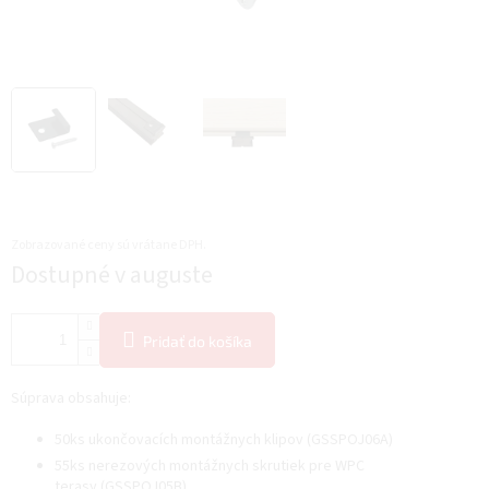
Zobrazované ceny sú vrátane DPH.
Jednotková
Dostupné v auguste
cena:
Pridať do košíka
Súprava obsahuje:
5
0ks ukončovacích montážnych klipov (GSSPOJ06A)
55ks nerezových montážnych skrutiek pre WPC
terasy (GSSPOJ05B)