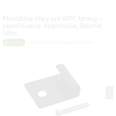
Montážne klipy pre WPC terasy -
ukončovacie, Koextrúzia, Balenie
50ks
Priemerné
Neohodnotené
Podrobnosti hodnotenia
Novinka
hodnotenie
produktu
je
0,0
z
5
hviezdičiek.