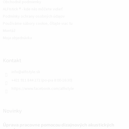
Obchodné podmienky
ALFIstick ® - kde nás môžete vidieť
Podmínky ochrany osobných údajov
Používáme súbory cookie, čítajte viac tu
Montáž
Moja objednávka
Kontakt
info
@
alfistyle.sk
+421 911 844 272 (po-pia 8:00-16:30)
https://www.facebook.com/alfistyle
Novinky
Úprava pracovne pomocou dizajnových akustických