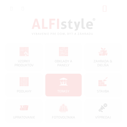
Prejsť
NÁKUP
na
obsah
KOŠÍK
VZORKY
OBKLADY A
ZAHRADA &
PRODUKTOV
PANELY
DIELŇA
PODLAHY
TERASY
STAVBA
UPRATOVANIE
FOTOVOLTAIKA
VÝPREDAJ