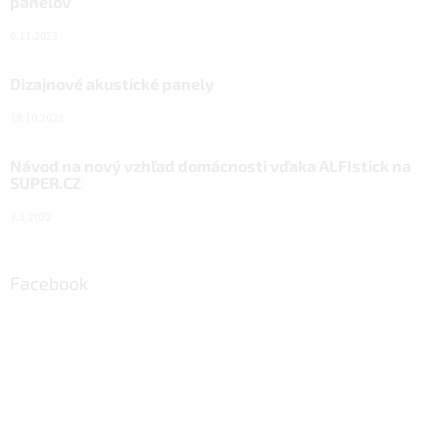
panelov
6.11.2023
Dizajnové akustické panely
18.10.2023
Návod na nový vzhľad domácnosti vďaka ALFIstick na
SUPER.CZ
3.3.2022
Facebook