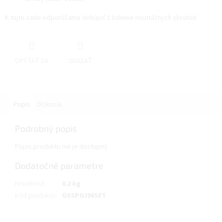
K tejto sade odporúčame dokúpiť 1 balenie montážnych skrutiek
OPÝTAŤ SA
ZDIEĽAŤ
Popis
Diskusia
Podrobný popis
Popis produktu nie je dostupný
Dodatočné parametre
Hmotnosť
:
0.2 kg
Kód produktu
:
GSSPOJ06SET