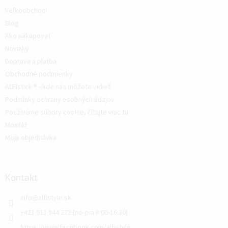
Veľkoobchod
Blog
Ako nakupovať
Novinky
Doprava a platba
Obchodné podmienky
ALFIstick ® - kde nás môžete vidieť
Podmínky ochrany osobných údajov
Používáme súbory cookie, čítajte viac tu
Montáž
Moja objednávka
Kontakt
info
@
alfistyle.sk
+421 911 844 272 (po-pia 8:00-16:30)
https://www.facebook.com/alfistyle