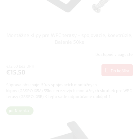
k
t
o
v
Montážne klipy pre WPC terasy - spojovacie, koextrúzie,
Balenie 50ks
Dostupné v auguste
€12,60 bez DPH
Do košíka
€15,50
Súprava obsahuje: 50ks spojovacích montážnych
klipov (GSSPOJ05A) 55ks nerezových montážnych skrutiek pre WPC
terasy (GSSPOJ05B) K tejto sade odporúčame dokúpiť 1...
Novinka