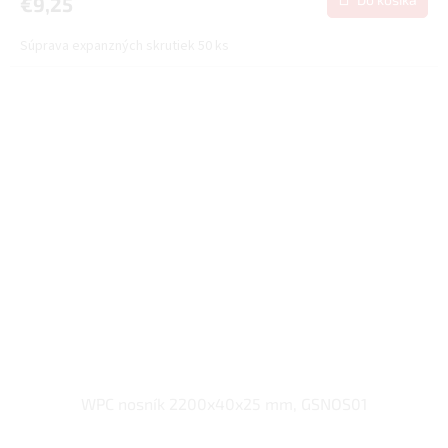
€9,25
Súprava expanzných skrutiek 50 ks
WPC nosník 2200x40x25 mm, GSNOS01