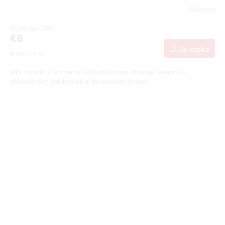
Skladom
€6,50 bez DPH
€8
Do košíka
Jednotková
€3,64 / 1 m
cena:
WPC nosník s rozmermi 2200x40x25 mm. Vhodný na montáž
obkladových paluboviek aj terasových dosiek.