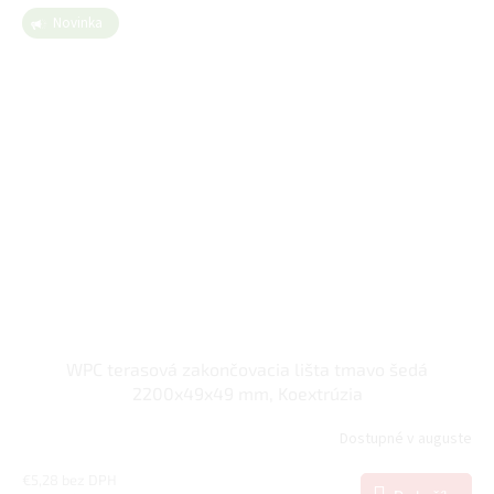
Novinka
WPC terasová zakončovacia lišta tmavo šedá
2200x49x49 mm, Koextrúzia
Dostupné v auguste
€5,28 bez DPH