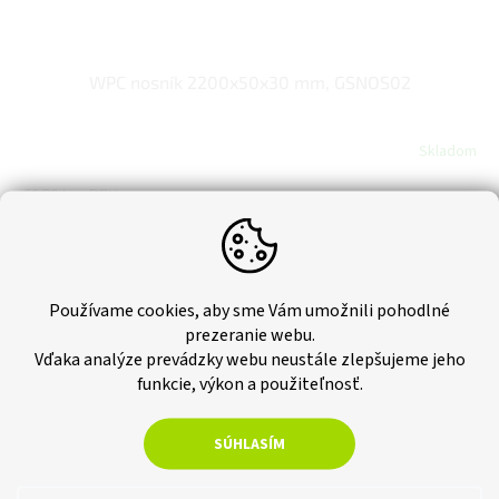
WPC nosník 2200x50x30 mm, GSNOS02
Skladom
€6,50 bez DPH
€8
Do košíka
Jednotková
€3,64 / 1 m
cena:
WPC nosník s rozmermi 2200x40x25 mm. Vhodný na montáž
Používame cookies, aby sme Vám umožnili pohodlné
obkladových paluboviek aj terasových dosiek.
prezeranie webu.
Vďaka analýze prevádzky webu neustále zlepšujeme jeho
funkcie, výkon a použiteľnosť.
SÚHLASÍM