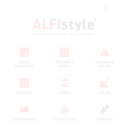
Prejsť
NÁKUP
na
obsah
KOŠÍK
VZORKY
OBKLADY A
ZAHRADA &
PRODUKTOV
PANELY
DIELŇA
PODLAHY
TERASY
STAVBA
UPRATOVANIE
FOTOVOLTAIKA
VÝPREDAJ