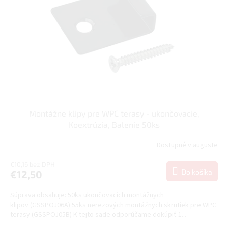
Montážne klipy pre WPC terasy - ukončovacie,
Koextrúzia, Balenie 50ks
Dostupné v auguste
€10,16 bez DPH
Do košíka
€12,50
Súprava obsahuje: 50ks ukončovacích montážnych
klipov (GSSPOJ06A) 55ks nerezových montážnych skrutiek pre WPC
terasy (GSSPOJ05B) K tejto sade odporúčame dokúpiť 1...