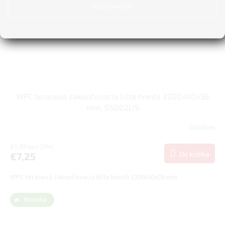
Nastavenie
WPC terasová zakončovacia lišta hnedá 2200x40x36
mm, GS002LIS
Skladom
€5,89 bez DPH
Do košíka
€7,25
WPC terasová zakončovacia lišta hnedá 2200x40x36 mm
Novinka