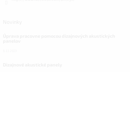
Novinky
Úprava pracovne pomocou dizajnových akustických
panelov
6.11.2023
Dizajnové akustické panely
18.10.2023
Návod na nový vzhľad domácnosti vďaka ALFIstick na
SUPER.CZ
3.3.2022
Facebook