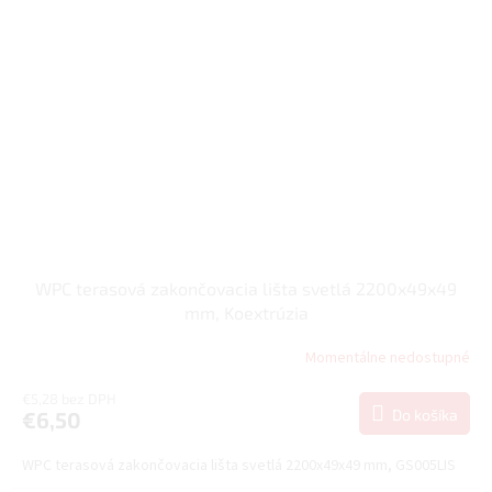
WPC terasová zakončovacia lišta svetlá 2200x49x49
mm, Koextrúzia
Momentálne nedostupné
€5,28 bez DPH
Do košíka
€6,50
WPC terasová zakončovacia lišta svetlá 2200x49x49 mm, GS005LIS