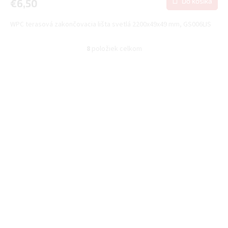
Do košíka
€6,50
WPC terasová zakončovacia lišta svetlá 2200x49x49 mm, GS006LIS
8
položiek celkom
O
v
l
á
d
a
c
i
e
p
r
v
k
y
v
ý
p
i
s