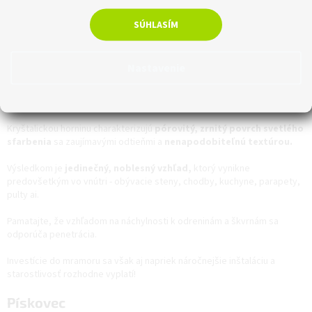
SÚHLASÍM
Nastavenie
Kryštalickou horninu charakterizujú
pórovitý, zrnitý povrch svetlého
sfarbenia
sa zaujímavými odtieňmi a
nenapodobiteľnú textúrou.
Výsledkom je
jedinečný, noblesný vzhľad,
ktorý vynikne
predovšetkým vo vnútri - obývacie steny, chodby, kuchyne, parapety,
pulty ai.
Pamatajte, že vzhľadom na náchylnosti k odreninám a škvrnám sa
odporúča penetrácia.
Investície do mramoru sa však aj napriek náročnejšie inštaláciu a
starostlivosť rozhodne vyplatí!
Pískovec