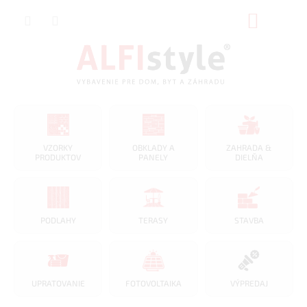
Prejsť
NÁKUP
na
obsah
KOŠÍK
VZORKY
OBKLADY A
ZAHRADA &
PRODUKTOV
PANELY
DIELŇA
PODLAHY
TERASY
STAVBA
UPRATOVANIE
FOTOVOLTAIKA
VÝPREDAJ