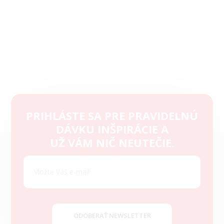
PRIHLÁSTE SA PRE PRAVIDELNÚ
DÁVKU INŠPIRÁCIE A
Z
UŽ VÁM NIČ NEUTEČIE.
á
p
ä
t
i
e
ODOBERAŤ NEWSLETTER