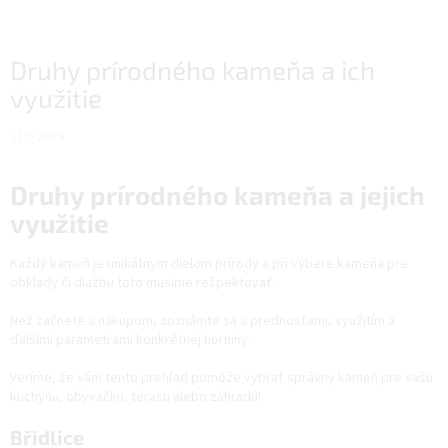
Druhy prírodného kameňa a ich
využitie
11.9.2019
Druhy prírodného kameňa a jejich
využitie
Každý kameň je unikátnym dielom prírody a pri výbere kameňa pre
obklady či dlažbu toto musíme rešpektovať.
Než začnete s nákupom, zoznámte sa s prednosťami, využitím a
ďalšími parametrami konkrétnej horniny.
Veríme, že vám tento prehľad pomôže vybrať správny kameň pre vašu
kuchyňu, obývačku, terasu alebo záhradu!
Břidlice