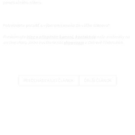
penetračného náteru.
Potrebujete poradiť s výberom kameňa do vášho domova?
Preskúmajte
blog o přírodním kameni
,
kontaktuje
naše asistentky na
on-line chatu alebo navštivte náš
showroom
v Ostravě-Třebovicích.
PREDCHÁDZAJÚCI ČLÁNOK
ĎALŠÍ ČLÁNOK