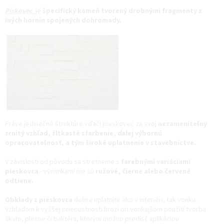
Pískovec
je
špecifický kameň tvorený drobnými fragmenty z
iných hornín spojených dohromady.
Práve jedinečné štruktúre vďačí pieskovec za svoj
nezameniteľný
zrnitý vzhľad, žltkasté sfarbenie, ďalej výbornú
opracovateľnosť, a tým široké uplatnenie v stavebníctve.
V závislosti od pôvodu sa stretneme s
farebnými variáciami
pieskovca
- výnimkami nie sú
ružové, čierne alebo červené
odtiene.
Obklady z pieskovca
dobre uplatníte ako v interiéri, tak vonku.
Vzhľadom k vyššej priepustnosti hrozí pri vonkajšom použití tvorba
škvŕn, plesne či baktérií, ktorým možno predísť aplikáciou