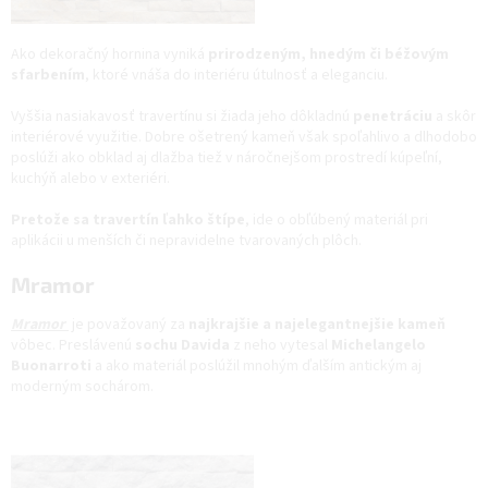
Ako dekoračný hornina vyniká
prirodzeným, hnedým či béžovým
sfarbením
, ktoré vnáša do interiéru útulnosť a eleganciu.
Vyššia nasiakavosť travertínu si žiada jeho dôkladnú
penetráciu
a skôr
interiérové využitie. Dobre ošetrený kameň však spoľahlivo a dlhodobo
poslúži ako obklad aj dlažba tiež v náročnejšom prostredí kúpeľní,
kuchýň alebo v exteriéri.
Pretože sa travertín ľahko štípe
, ide o obľúbený materiál pri
aplikácii u menších či nepravidelne tvarovaných plôch.
Mramor
Mramor
je považovaný za
najkrajšie a najelegantnejšie
kameň
vôbec. Preslávenú
sochu Davida
z neho vytesal
Michelangelo
Buonarroti
a ako materiál poslúžil mnohým ďalším antickým aj
moderným sochárom.