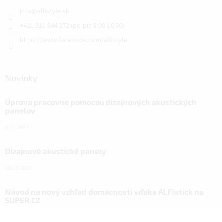
info
@
alfistyle.sk
+421 911 844 272 (po-pia 8:00-16:30)
https://www.facebook.com/alfistyle
Novinky
Úprava pracovne pomocou dizajnových akustických
panelov
6.11.2023
Dizajnové akustické panely
18.10.2023
Návod na nový vzhľad domácnosti vďaka ALFIstick na
SUPER.CZ
3.3.2022