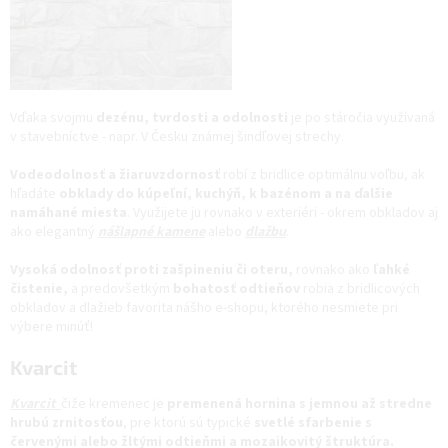
Vďaka svojmu
dezénu, tvrdosti a odolnosti
je po stáročia využívaná
v stavebníctve - napr. V Česku známej šindľovej strechy.
Vodeodolnosť a žiaruvzdornosť
robí z bridlice optimálnu voľbu, ak
hľadáte
obklady do kúpeľní, kuchýň, k bazénom a na ďalšie
namáhané miesta
. Využijete ju rovnako v exteriéri - okrem obkladov aj
ako elegantný
nášlapné kamene
alebo
dlažbu
.
Vysoká odolnosť proti zašpineniu či oteru,
rovnako ako
ľahké
čistenie,
a predovšetkým
bohatosť odtieňov
robia z bridlicových
obkladov a dlažieb favorita nášho e-shopu, ktorého nesmiete pri
výbere minúť!
Kvarcit
Kvarcit
čiže kremenec je
premenená hornina s jemnou až stredne
hrubú zrnitosťou
, pre ktorú sú typické
svetlé sfarbenie s
červenými alebo žltými odtieňmi a mozaikovitý štruktúra.