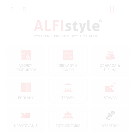
Prejsť
NÁKUP
na
obsah
KOŠÍK
VZORKY
OBKLADY A
ZAHRADA &
PRODUKTOV
PANELY
DIELŇA
PODLAHY
TERASY
STAVBA
UPRATOVANIE
FOTOVOLTAIKA
VÝPREDAJ