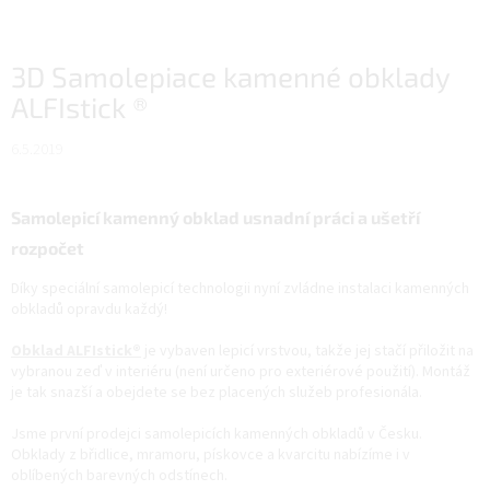
3D Samolepiace kamenné obklady
ALFIstick ®
6.5.2019
Samolepicí kamenný obklad usnadní práci a ušetří
rozpočet
Díky speciální samolepicí technologii nyní zvládne instalaci kamenných
obkladů opravdu každý!
Obklad ALFIstick®
je vybaven lepicí vrstvou, takže jej stačí přiložit na
vybranou zeď v interiéru (není určeno pro exteriérové použití). Montáž
je tak snazší a obejdete se bez placených služeb profesionála.
Jsme první prodejci samolepicích kamenných obkladů v Česku.
Obklady z břidlice, mramoru, pískovce a kvarcitu nabízíme i v
oblíbených barevných odstínech.