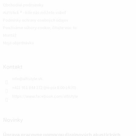
Obchodné podmienky
ALFIstick ® - kde nás môžete vidieť
Podmínky ochrany osobných údajov
Používáme súbory cookie, čítajte viac tu
Montáž
Moja objednávka
Kontakt
info
@
alfistyle.sk
+421 911 844 272 (po-pia 8:00-16:30)
https://www.facebook.com/alfistyle
Novinky
Úprava pracovne pomocou dizajnových akustických