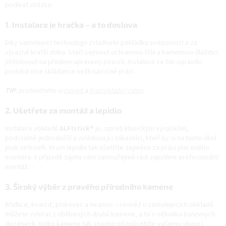
podívat zblízka.
1. Instalace je hračka – a to doslova
Díky samolepicí technologii zvládnete pokládku svépomocí a za
výrazně kratší dobu. Stačí sejmout ochrannou fólii a kamennou dlaždici
přitisknout na předem upravený povrch. Instalace se tak opravdu
podobá více skládance nežli náročné práci.
TIP
: prohlédněte si
návod
a
instruktážní video
.
2. Ušetřete za montáž a lepidlo
Instalace obkladů
ALFIstick®
je, oproti klasickým výrobkům,
podstatně jednodušší a zvládnou ji i zákazníci, kteří by si na tento úkol
jinak netroufli. Krom lepidla tak ušetříte zejména za práci placeného
montéra. V případě zájmu vám samozřejmě rádi zajistíme profesionální
montáž.
3. Široký výběr z pravého přírodního kamene
Břidlice, kvarcit, pískovec a mramor – rovněž u samolepicích obkladů
můžete vybírat z oblíbených druhů kamene, a to v několika barevných
dezénech. Volbu kamene tak snadno přizpůsobíte vašemu vkusu i