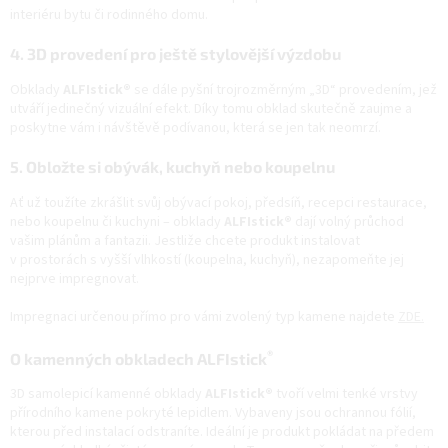
interiéru bytu či rodinného domu.
4. 3D provedení pro ještě stylovější výzdobu
Obklady
ALFIstick®
se dále pyšní trojrozměrným „3D“ provedením, jež
utváří jedinečný vizuální efekt. Díky tomu obklad skutečně zaujme a
poskytne vám i návštěvě podívanou, která se jen tak neomrzí.
5. Obložte si obývák, kuchyň nebo koupelnu
Ať už toužíte zkrášlit svůj obývací pokoj, předsíň, recepci restaurace,
nebo koupelnu či kuchyni – obklady
ALFIstick®
dají volný průchod
vašim plánům a fantazii. Jestliže chcete produkt instalovat
v prostorách s vyšší vlhkostí (koupelna, kuchyň), nezapomeňte jej
nejprve impregnovat.
Impregnaci určenou přímo pro vámi zvolený typ kamene najdete
ZDE.
®
O kamenných obkladech ALFIstick
3D samolepicí kamenné obklady
ALFIstick®
tvoří velmi tenké vrstvy
přírodního kamene pokryté lepidlem. Vybaveny jsou ochrannou fólií,
kterou před instalací odstraníte. Ideální je produkt pokládat na předem