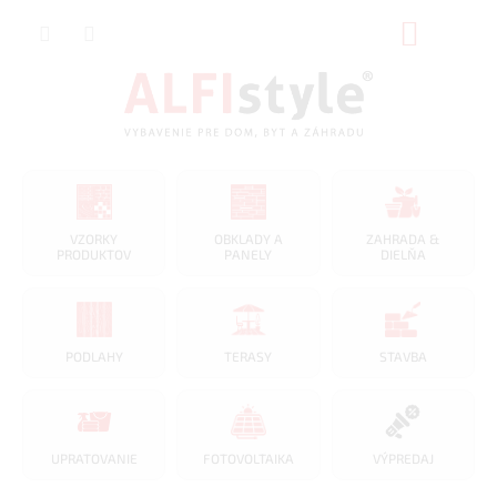
Prejsť
NÁKUP
na
obsah
KOŠÍK
VZORKY
OBKLADY A
ZAHRADA &
PRODUKTOV
PANELY
DIELŇA
PODLAHY
TERASY
STAVBA
UPRATOVANIE
FOTOVOLTAIKA
VÝPREDAJ