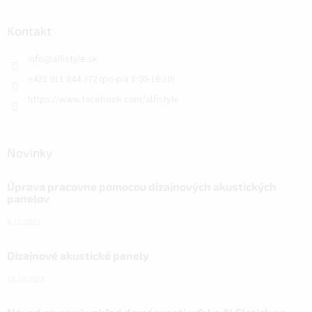
Kontakt
info
@
alfistyle.sk
+421 911 844 272 (po-pia 8:00-16:30)
https://www.facebook.com/alfistyle
Novinky
Úprava pracovne pomocou dizajnových akustických
panelov
6.11.2023
Dizajnové akustické panely
18.10.2023