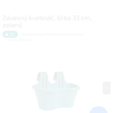
Závesný kvetináč, šírka 33 cm,
zelený
Priemerné
Neohodnotené
Podrobnosti hodnotenia
Tip
hodnotenie
Značka:
ALFIstyle
produktu
je
0,0
z
5
hviezdičiek.