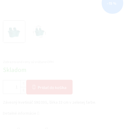
–15 %
Zobrazované ceny sú vrátane DPH.
Jednotková
Skladom
cena:
Pridať do košíka
Závesný kvetináč SN103G, šírka 33 cm v zelenej farbe.
Detailné informácie