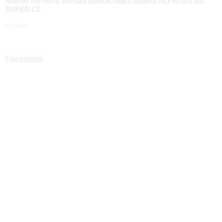
Návod na nový vzhľad domácnosti vďaka ALFIstick na
SUPER.CZ
3.3.2022
Facebook