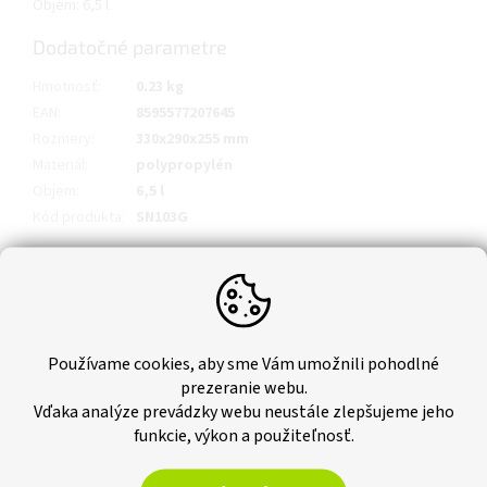
Objem: 6,5 l
Dodatočné parametre
Hmotnosť
:
0.23 kg
EAN
:
8595577207645
Rozmery
:
330x290x255 mm
Materiál
:
polypropylén
Objem
:
6,5 l
Kód produkta
:
SN103G
Používame cookies, aby sme Vám umožnili pohodlné
prezeranie webu.
Vďaka analýze prevádzky webu neustále zlepšujeme jeho
funkcie, výkon a použiteľnosť.