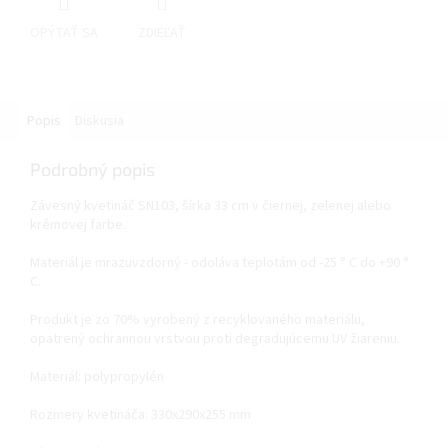
OPÝTAŤ SA
ZDIEĽAŤ
Popis
Diskusia
Podrobný popis
Závesný kvetináč SN103, šírka 33 cm v čiernej, zelenej alebo
krémovej farbe.
Materiál je mrazuvzdorný - odoláva teplotám od -25 ° C do +90 °
C.
Produkt je zo 70% vyrobený z recyklovaného materiálu,
opatrený ochrannou vrstvou proti degradujúcemu UV žiareniu.
Materiál: polypropylén
Rozmery kvetináča: 330x290x255 mm