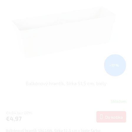
u
i
k
s
t
p
o
r
v
o
d
u
k
t
o
–17 %
v
Balkónový hrantík, šírka 51,5 cm, biely
Skladom
€4,04 bez DPH
Do košíka
€4,97
Balkónový hrantík SN116W, šírka 51,5 cm v biele farbe.