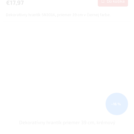
Do košíka
€17,97
Dekoratívny hrantík SN303A, priemer 39 cm v čiernej farbe.
–16 %
Dekoratívny hrantík priemer 39 cm, krémový