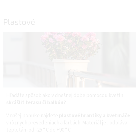
Plastové
Hľadáte spôsob ako v dnešnej dobe pomocou kvetín
skrášliť terasu či balkón?
V našej ponuke nájdete
plastové hrantíky a kvetináče
v rôznych prevedeniach a farbách. Materiál je
, odoláva
teplotám od -25 ° C do +90 ° C.