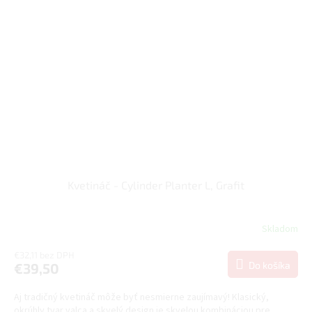
Kvetináč - Cylinder Planter L, Grafit
Skladom
€32,11 bez DPH
Do košíka
€39,50
Aj tradičný kvetináč môže byť nesmierne zaujímavý! Klasický,
okrúhly tvar valca a skvelý design je skvelou kombináciou pre