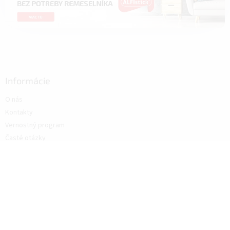
Informácie
O nás
Kontakty
Vernostný program
Časté otázky
Referencie
Veľkoobchod
Blog
Ako nakupovať
Novinky
Doprava a platba
Obchodné podmienky