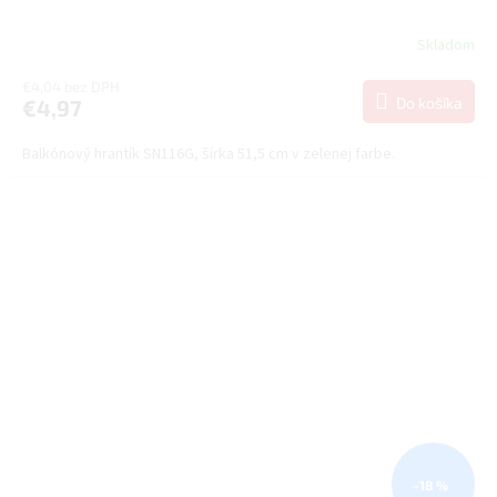
Skladom
€4,04 bez DPH
Do košíka
€4,97
Balkónový hrantík SN116G, šírka 51,5 cm v zelenej farbe.
–18 %