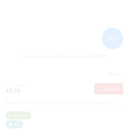
–27 %
Kovový závesný držiak na hrantík SN102
Skladom
€4,71 bez DPH
Do košíka
€5,79
Kovový závesný držiak SN102H na hrantík SN102 v čiernej farbe.
Novinka
Tip