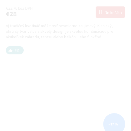
€22,76 bez DPH
Do košíka
€28
Aj tradičný kvetináč môže byť nesmierne zaujímavý! Klasický,
okrúhly tvar valca a skvelý design je skvelou kombináciou pre
akúkoľvek záhradu, terasu alebo balkón. Jeho funkčné...
Tip
–17 %