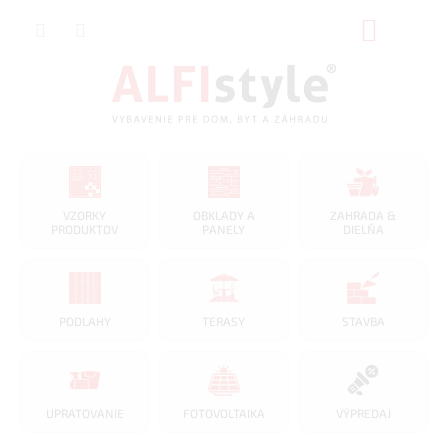
Prejsť
NÁKUP
na
obsah
KOŠÍK
VZORKY
OBKLADY A
ZAHRADA &
PRODUKTOV
PANELY
DIELŇA
PODLAHY
TERASY
STAVBA
UPRATOVANIE
FOTOVOLTAIKA
VÝPREDAJ