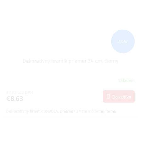
–15 %
Dekoratívny hrantík priemer 34 cm, čierny
Skladom
€7,02 bez DPH
Do košíka
€8,63
Dekoratívny hrantík SN302A, priemer 34 cm v čiernej farbe.