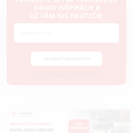
DÁVKU INŠPIRÁCIE A
Z
UŽ VÁM NIČ NEUTEČIE.
á
p
ä
t
i
e
ODOBERAŤ NEWSLETTER
Zásady spracovania osobných údajov