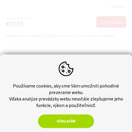
Skladom
€14,61 bez DPH
Do košíka
€17,97
Dekoratívny hrantík SN303W, priemer 39 cm v krémovej farbe.
Používame cookies, aby sme Vám umožnili pohodlné
prezeranie webu.
Vďaka analýze prevádzky webu neustále zlepšujeme jeho
funkcie, výkon a použiteľnosť.
SÚHLASÍM
–8 %