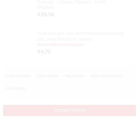
Kvetináč - Cylinder Planter L, Grafit
Skladom
€39,50
Podmiska pod záhradný hrantík podlhovastý
XXL, šírka 84x36 cm, zelená
Momentálne nedostupné
€4,75
R
a
Odporúčame
Najlacnejšie
Najdrahšie
Najpredávanejšie
d
e
Abecedne
n
i
e
OTVORIŤ FILTER
p
r
V
o
ý
d
p