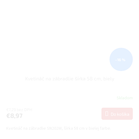
–16 %
Kvetináč na zábradlie šírka 58 cm, biely
Skladom
€7,29 bez DPH
Do košíka
€8,97
Kvetináč na zábradlie SN202W, šírka 58 cm v bielej farbe.