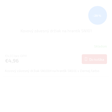
–29 %
Kovový závesný držiak na hrantík SN101
Skladom
€4,03 bez DPH
Do košíka
€4,96
Kovový závesný držiak SN101H na hrantík SN101 v čiernej farbe.