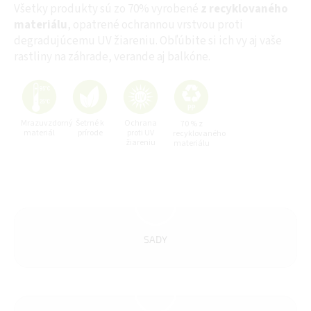
Všetky produkty sú zo 70% vyrobené
z recyklovaného
materiálu
, opatrené ochrannou vrstvou proti
degradujúcemu UV žiareniu. Obľúbite si ich vy aj vaše
rastliny na záhrade, verande aj balkóne.
Mrazuvzdorný
Šetrné k
Ochrana
70 % z
materiál
prírode
proti UV
recyklovaného
žiareniu
materiálu
SADY