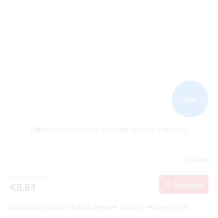
–15 %
Dekoratívny hrantík priemer 34 cm, krémový
Skladom
€7,02 bez DPH
Do košíka
€8,63
Dekoratívny hrantík SN302W, priemer 34 cm v krémovej farbe.