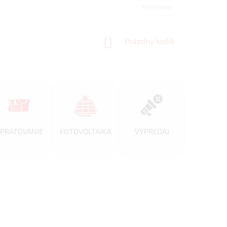
REFERENCIE
VEĽKOOBCHOD
BLOG
Prihlásenie
AKO NAKUPOVAŤ
NÁKUPNÝ
Prázdny košík
KOŠÍK
PRATOVANIE
FOTOVOLTAIKA
VÝPREDAJ