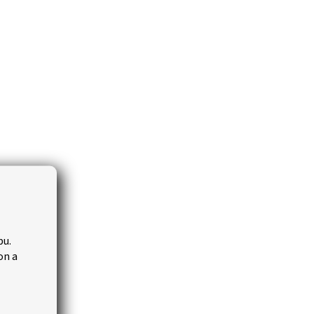
bu.
on a