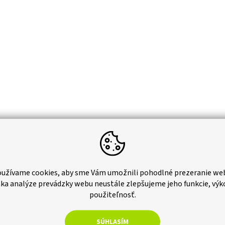
užívame cookies, aby sme Vám umožnili pohodlné prezeranie we
ka analýze prevádzky webu neustále zlepšujeme jeho funkcie, výk
použiteľnosť.
–16 %
ný hrantík s podmiskou, šírka
SÚHLASÍM