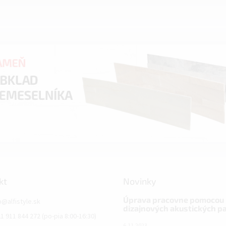
kt
Novinky
Úprava pracovne pomocou
o
@
alfistyle.sk
dizajnových akustických p
1 911 844 272 (po-pia 8:00-16:30)
6.11.2023