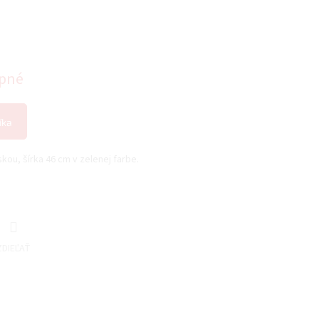
pné
íka
ou, šírka 46 cm v zelenej farbe.
ZDIEĽAŤ