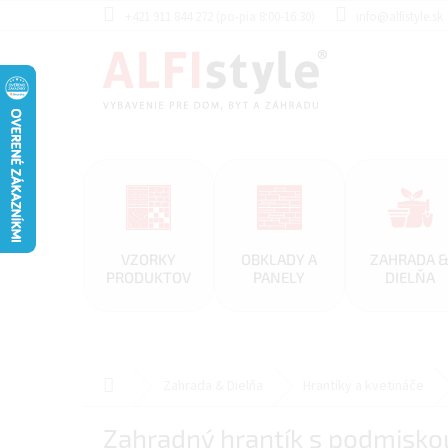
Prejsť
+421 911 844 272 (po-pia 8:00-16:30)
info@alfistyle.sk
na
obsah
VZORKY
OBKLADY A
ZAHRADA 
PRODUKTOV
PANELY
DIELŇA
Domov
Zahrada & Dielňa
Hrantíky a kvetináče
Zahradný hrantík s podmiskou