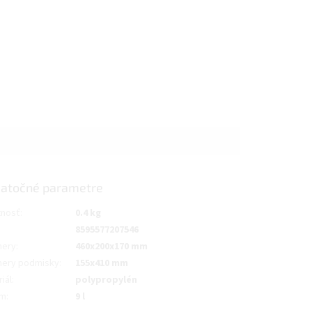
atočné parametre
nosť
:
0.4 kg
8595577207546
ery
:
460x200x170 mm
ery podmisky
:
155x410 mm
iál
:
polypropylén
em
:
9 l