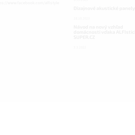
ps://www.facebook.com/alfistyle
Dizajnové akustické panely
18.10.2023
Návod na nový vzhľad
domácnosti vďaka ALFIstic
SUPER.CZ
3.3.2022