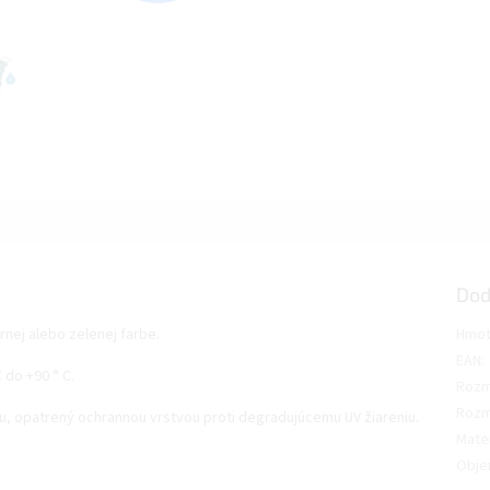
Dod
rnej alebo zelenej farbe.
Hmot
EAN
:
 do +90 ° C.
Rozm
Rozm
u, opatrený ochrannou vrstvou proti degradujúcemu UV žiareniu.
Mater
Obj