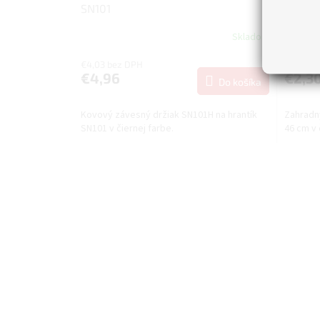
SN101
46 cm,
Skladom
€4,03 bez DPH
€1,87 b
€4,96
€2,3
Do košíka
Kovový závesný držiak SN101H na hrantík
Zahradný
SN101 v čiernej farbe.
46 cm v 