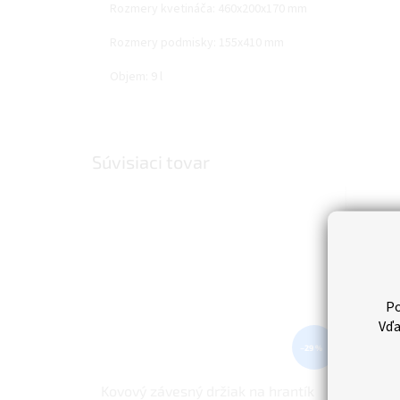
Rozmery kvetináča: 460x200x170 mm
Rozmery podmisky: 155x410 mm
Objem: 9 l
Súvisiaci tovar
Po
Vďa
–29 %
Kovový závesný držiak na hrantík
Zahrad