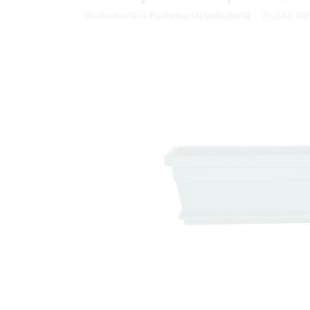
Priemerné
Neohodnotené
Podrobnosti hodnotenia
Značka:
ALF
hodnotenie
produktu
je
0,0
z
5
hviezdičiek.