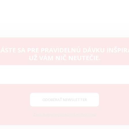
ÁSTE SA PRE PRAVIDELNÚ DÁVKU INŠPIR
UŽ VÁM NIČ NEUTEČIE.
ODOBERAŤ NEWSLETTER
Zásady spracovania osobných údajov