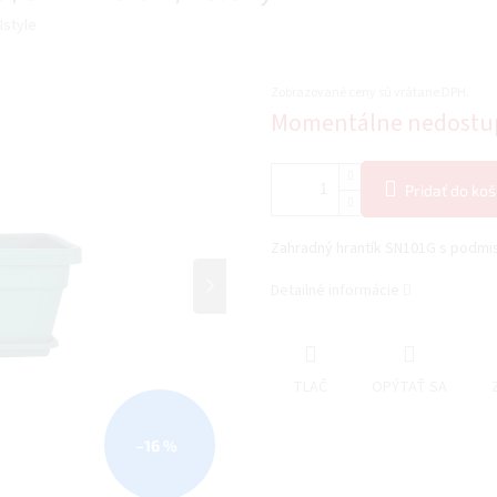
Istyle
Zobrazované ceny sú vrátane DPH.
Jednotková
Momentálne nedostu
cena:
Pridať do koš
Zahradný hrantík SN101G s podmisk
Detailné informácie
TLAČ
OPÝTAŤ SA
–16 %