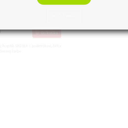
 čierny
Skladom
Nastavenie
ez DPH
0
Do košíka
 hrantík SN101A s podmiskou, šírka
čiernej farbe.