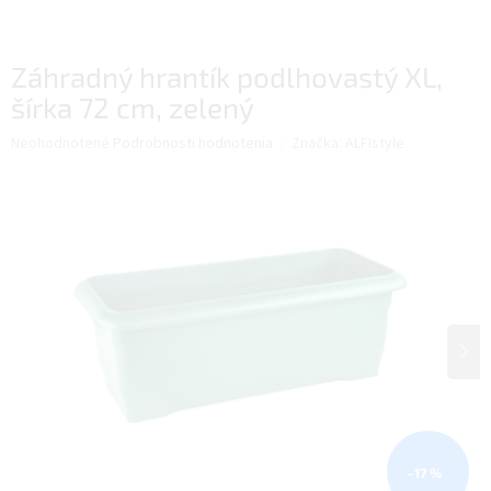
Záhradný hrantík podlhovastý XL,
šírka 72 cm, zelený
Priemerné
Neohodnotené
Podrobnosti hodnotenia
Značka:
ALFIstyle
hodnotenie
produktu
je
0,0
z
5
hviezdičiek.
–17 %