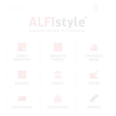
Prejsť
NÁKUP
na
obsah
KOŠÍK
VZORKY
OBKLADY A
ZAHRADA &
PRODUKTOV
PANELY
DIELŇA
PODLAHY
TERASY
STAVBA
UPRATOVANIE
FOTOVOLTAIKA
VÝPREDAJ