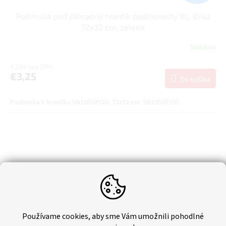
Podmiska pod záhradný hrantík podlhovastý XL, šírka
72x32 cm, zelena
Skladom
€2,64 bez DPH
€3,25
Do košíka
Podmiska k hrantíku SN105GPOD, 72x32 cm. SN105GPOD
Používame cookies, aby sme Vám umožnili pohodlné