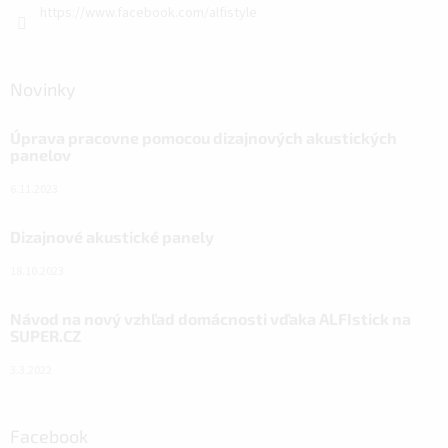
https://www.facebook.com/alfistyle
Novinky
Úprava pracovne pomocou dizajnových akustických
panelov
6.11.2023
Dizajnové akustické panely
18.10.2023
Návod na nový vzhľad domácnosti vďaka ALFIstick na
SUPER.CZ
3.3.2022
Facebook