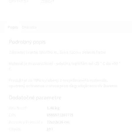
OPÝTAŤ SA
ZDIEĽAŤ
Popis
Diskusia
Podrobný popis
Záhradný hrantík SN105G XL, šírka 72cm v zelenej farbe.
Materiál je mrazuvzdorný - odoláva teplotám od -25 ° C do +90 °
C.
Produkt je zo 70% vyrobený z recyklovaného materiálu,
opatrený ochrannou vrstvou proti degradujúcemu UV žiareniu.
Dodatočné parametre
Hmotnosť
:
1.46 kg
EAN
:
8595577207775
Rozmery kvetináča
:
72x32x26 cm
Objem
:
39 l