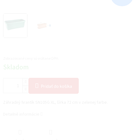
Zobrazované ceny sú vrátane DPH.
Jednotková
Skladom
cena:
Pridať do košíka
Záhradný hrantík SN105G XL, šírka 72 cm v zelenej farbe.
Detailné informácie