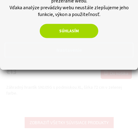
prezeranie webu.
Vďaka analýze prevádzky webu neustále zlepšujeme jeho
funkcie, výkon a použiteľnosť.
–16 %
SÚHLASÍM
Záhradný hrantík s podmiskou XL, šírka 72 cm, zelený
Nastavenie
Skladom
€10,57 bez DPH
€13
Do košíka
Záhradný hrantík SN105G s podmiskou XL, šírka 72 cm v zelenej
farbe.
ZOBRAZIŤ VŠETKY SÚVISIACE PRODUKTY