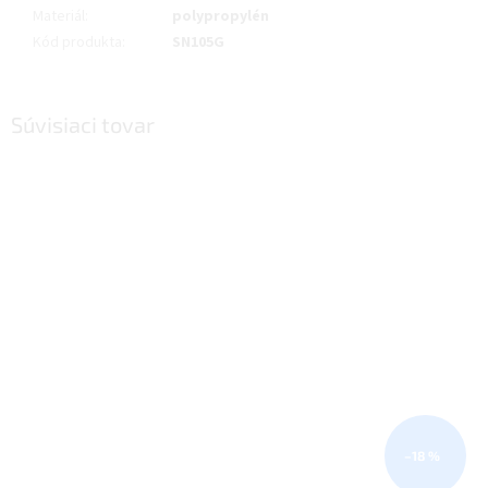
Materiál
:
polypropylén
Kód produkta
:
SN105G
Súvisiaci tovar
–18 %