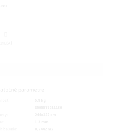
 s DPH
ZDIEĽAŤ
atočné parametre
nosť
:
5.8 kg
8595577211130
ery
:
244x122 cm
ka
:
1-3 mm
h balenia
:
0,7442 m2