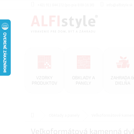
Prejsť
+421 911 844 272 (po-pia 8:00-16:30)
info@alfistyle.sk
na
obsah
VZORKY
OBKLADY A
ZAHRADA 
PRODUKTOV
PANELY
DIELŇA
Domov
Obklady a panely
Veľkoformátové kamen
Veľkoformátová kamenná dyh