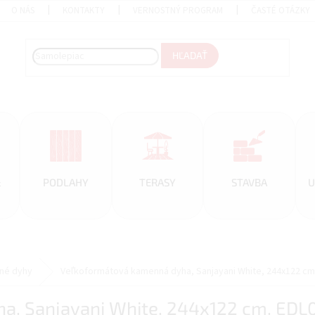
O NÁS
KONTAKTY
VERNOSTNÝ PROGRAM
ČASTÉ OTÁZKY
HĽADAŤ
&
PODLAHY
TERASY
STAVBA
U
né dyhy
Veľkoformátová kamenná dyha, Sanjayani White, 244x122 cm
a, Sanjayani White, 244x122 cm, EDL