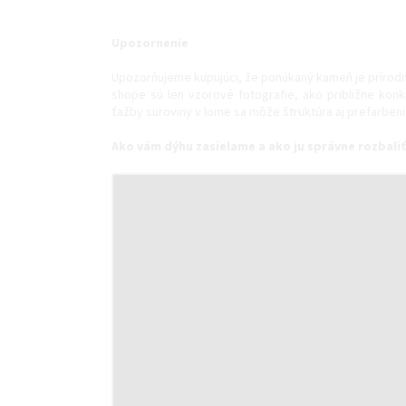
Upozornenie
Upozorňujeme kupujúci, že ponúkaný kameň je prírodn
shope sú len vzorové fotografie, ako približne konk
ťažby suroviny v lome sa môže štruktúra aj prefarbeni
Ako vám dýhu zasielame a ako ju správne rozbaliť