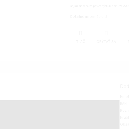
najnižšia cena za posledných 30 dní: 149,25 €
Detailné informácie
TLAČ
OPÝTAŤ SA
Dod
Hmot
EAN
:
Rozm
Hrúb
Obsa