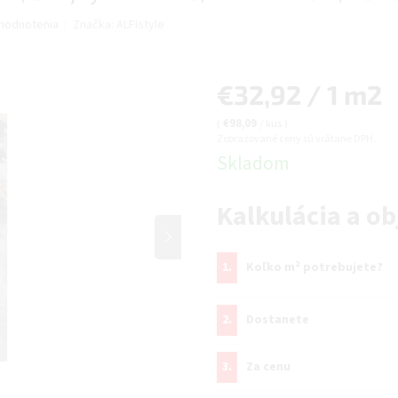
hodnotenia
Značka:
ALFIstyle
Jednotková
€32,92 / 1 m2
cena:
(
€98,09
/ kus
)
Zobrazované ceny sú vrátane DPH.
Skladom
Kalkulácia a o
1.
Koľko m² potrebujete?
2.
Dostanete
3.
Za cenu