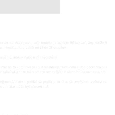
 hodín do miestnosti, kde budete ju budete inštalovať, aby došlo k
ame lepiť pri teplotách od 15 do 25 stupňov.
 mastný, mokrý alebo inak znečistený
čí Vám na to kotúčová píla s diamantovým kotúčom alebo oscilačná píla
ez zabrúsiť, robte tak v smere rezu pilníkom alebo brúsnym papierom
egnovať, hlavne pokiaľ sa jedná o miesta so zvýšenou vlhkosťou.
javom, ako môže byť pleseň atď.