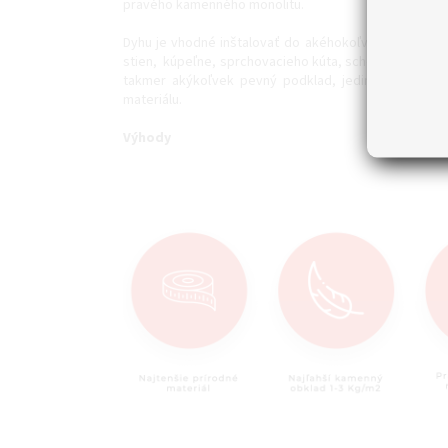
pravého kamenného monolitu.
Dyhu je vhodné inštalovať do akéhokoľvek interiéru,
stien, kúpeľne, sprchovacieho kúta, schodiska, ale a
takmer akýkoľvek pevný podklad, jediným rozdielom 
materiálu.
Výhody