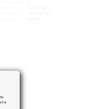
t kusov v balení
:
1
balenia
:
5,7 - 5,9 kg
lita v teplotách
:
-40°C do +50°C
produkta
:
EDL024
bu.
on a