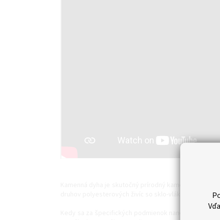
Kamenná dyha je skutočný prírodný kamenný materiál, 
druhov polyesterových živíc so sklo-vláknitou mriežko
Po
Vďa
Kedy sa za špecifických podmienok nanesie na blok 