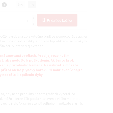
i
áno
nie
Pridať do košíka
L024 vyrobená zo skutočné bridlice pomocou špeciálnej
3 mm ide o extra ľahký a pružný typ obkladu so širokými
aláciu v interiéri aj exteriéri.
ná zmotaná v roliach. Pred jej rozvinutím
ť, aby nedošlo k poškodeniu. Ak tento krok
skania prírodného kameňa. Na nahriatie môžete
pištoľ alebo plynový horák. Pri nahrievaní dbajte
y nedošlo k opáleniu dyhy.
sa, aby naše produkty na fotografiách vyzerali čo
šak môžu mierne líšiť podľa nastavenia vášho monitora –
trochu inak. Ak si nie ste istí odtieňom, môžete si u nás