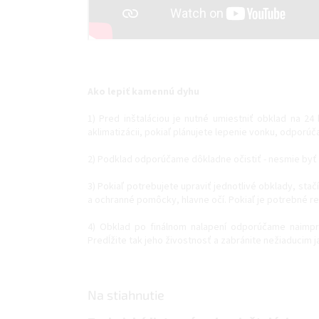
Ako lepiť kamennú dyhu
1) Pred inštaláciou je nutné umiestniť obklad na 24
aklimatizácii, pokiaľ plánujete lepenie vonku, odporúč
2) Podklad odporúčame dôkladne očistiť - nesmie byť
3) Pokiaľ potrebujete upraviť jednotlivé obklady, sta
a ochranné pomôcky, hlavne očí. Pokiaľ je potrebné r
4) Obklad po finálnom nalapení odporúčame naimpr
Predĺžite tak jeho živostnosť a zabránite nežiaducim 
Na stiahnutie