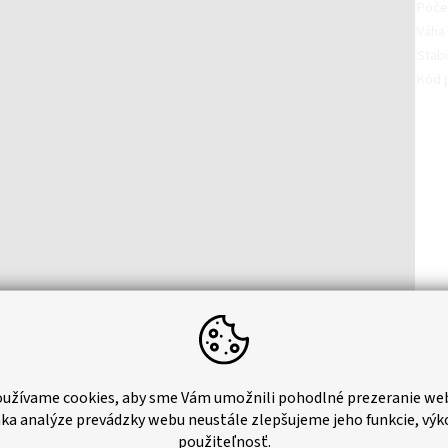
Poče
Váha 
Stabi
Kód 
ktorý sa získava fixáciou tenkej povrchovej vrstvy kameňa a rôznych
u.
užívame cookies, aby sme Vám umožnili pohodlné prezeranie we
ka analýze prevádzky webu neustále zlepšujeme jeho funkcie, výk
kameňa a následným strhnutím z povrchu vznikne 1-3mm tenká vrstva
použiteľnosť.