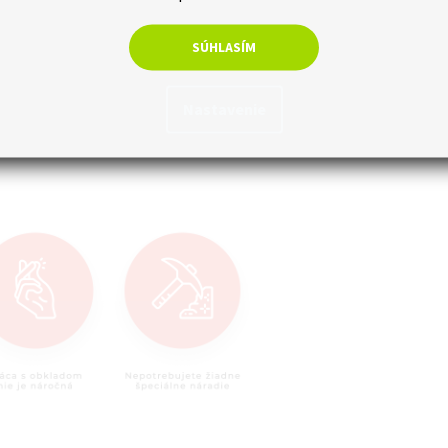
 použitím lepidla na báze MS polyméru. Vhodná je najmä na obloženie
SÚHLASÍM
j fasády, sokla, pojazdovej brány atď. Kamenné dyhy je možné lepiť na
pri inštalácii je použité lepidlo, ktoré sa volí podľa konkrétneho
Nastavenie