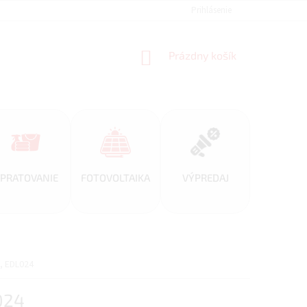
REFERENCIE
VEĽKOOBCHOD
BLOG
Prihlásenie
AKO NAKUPOVAŤ
NÁKUPNÝ
Prázdny košík
KOŠÍK
PRATOVANIE
FOTOVOLTAIKA
VÝPREDAJ
, EDL024
024