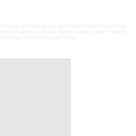
ý materiál, teda nemožno jeho vzhľad ovplyvniť a ukážky na našom e-
rétny typ kameňu vyzerá, akú má farbu, kresbu a reliéf. V priebehu
e meniť aj v rámci rovnakého typu horniny.