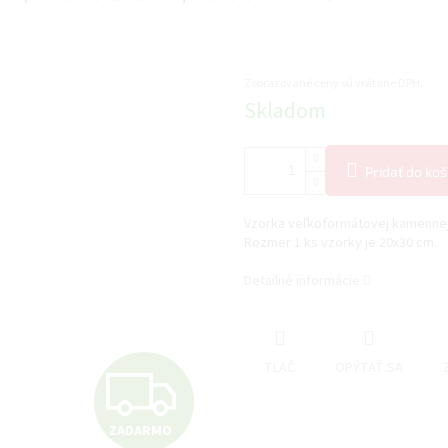
Zobrazované ceny sú vrátane DPH.
Jednotková
Skladom
cena:
Pridať do koš
Vzorka veľkoformátovej kamenne
Rozmer 1 ks vzorky je 20x30 cm.
Detailné informácie
Z
TLAČ
OPÝTAŤ SA
ZADARMO