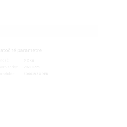
atočné parametre
nosť
:
0.2 kg
er vzorky
:
20x30 cm
produkta
:
ED001VZOREK