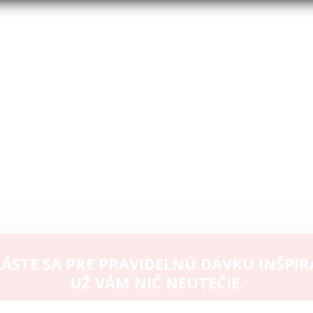
ÁSTE SA PRE PRAVIDELNÚ DÁVKU INŠPIR
UŽ VÁM NIČ NEUTEČIE.