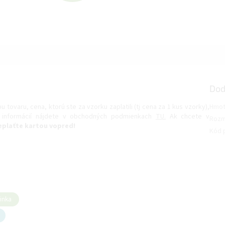
A
D
A
Dod
R
tovaru, cena, ktorú ste za vzorku zaplatili (tj cena za 1 kus vzorky),
Hmot
c informácií nájdete v obchodných podmienkach
TU.
Ak chcete v
Rozm
eplaťte kartou vopred!
Kód 
M
O
inka