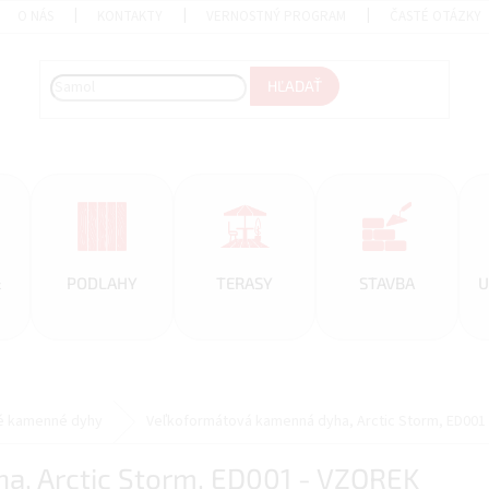
O NÁS
KONTAKTY
VERNOSTNÝ PROGRAM
ČASTÉ OTÁZKY
HĽADAŤ
&
PODLAHY
TERASY
STAVBA
U
é kamenné dyhy
Veľkoformátová kamenná dyha, Arctic Storm, ED001
a, Arctic Storm, ED001 - VZOREK