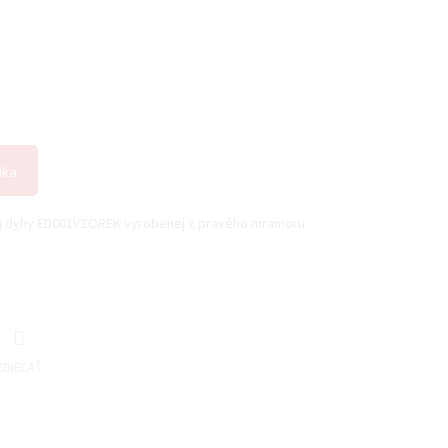
íka
j dyhy ED001VZOREK vyrobenej z pravého mramoru.
ZDIEĽAŤ