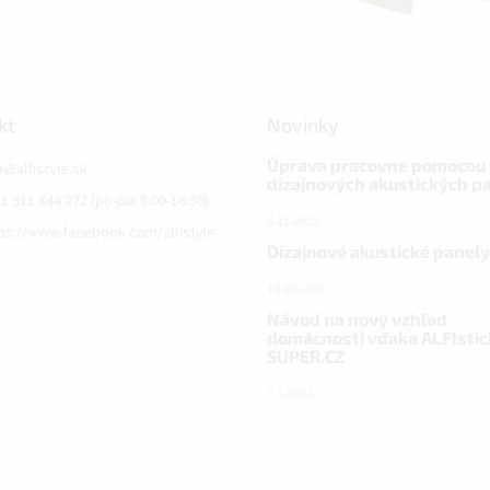
kt
Novinky
Úprava pracovne pomocou
o
@
alfistyle.sk
dizajnových akustických p
1 911 844 272 (po-pia 8:00-16:30)
6.11.2023
ps://www.facebook.com/alfistyle
Dizajnové akustické panely
18.10.2023
Návod na nový vzhľad
domácnosti vďaka ALFIstic
SUPER.CZ
3.3.2022