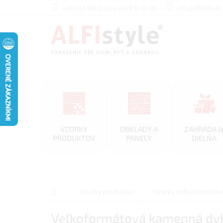
Prejsť
+421 911 844 272 (po-pia 8:00-16:30)
info@alfistyle.sk
na
obsah
VZORKY
OBKLADY A
ZAHRADA 
PRODUKTOV
PANELY
DIELŇA
Domov
Vzorky produktov
Vzorky veľkoformátov
Veľkoformátová kamenná dyh