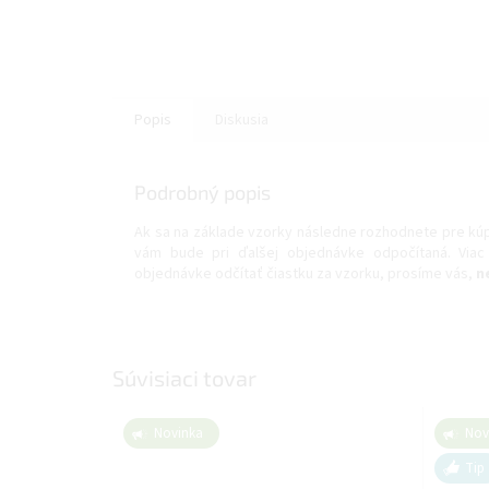
Popis
Diskusia
Podrobný popis
Ak sa na základe vzorky následne rozhodnete pre kúpu 
vám bude pri ďalšej objednávke odpočítaná. Via
objednávke odčítať čiastku za vzorku, prosíme vás,
n
Súvisiaci tovar
Novinka
Nov
Tip