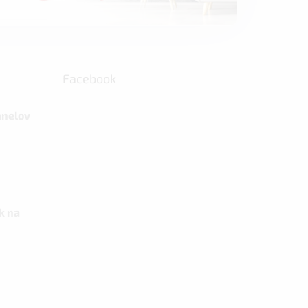
Facebook
anelov
k na