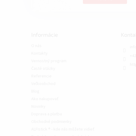
Informácie
Konta
O nás
inf
Kontakty
+42
Vernostný program
htt
Časté otázky
Referencie
Veľkoobchod
Blog
Ako nakupovať
Novinky
Doprava a platba
Obchodné podmienky
ALFIstick ® - kde nás môžete vidieť