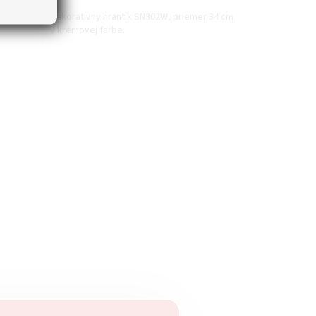
er 39 cm
Dekoratívny hrantík SN302W, priemer 34 cm
v krémovej farbe.