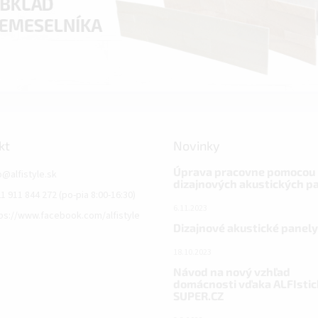
kt
Novinky
Úprava pracovne pomocou
o
@
alfistyle.sk
dizajnových akustických p
1 911 844 272 (po-pia 8:00-16:30)
6.11.2023
ps://www.facebook.com/alfistyle
Dizajnové akustické panely
18.10.2023
Návod na nový vzhľad
domácnosti vďaka ALFIstic
SUPER.CZ