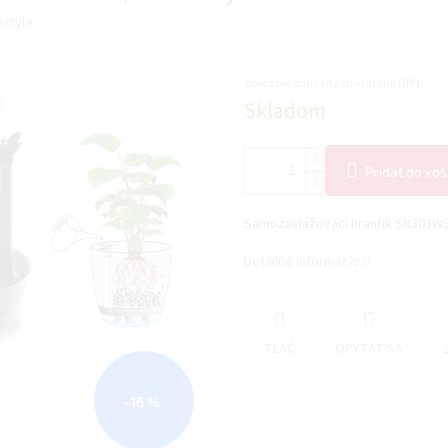
Istyle
Zobrazované ceny sú vrátane DPH.
Jednotková
Skladom
cena:
Pridať do koš
Samozavlažovací hrantík SN303WS,
Detailné informácie
TLAČ
OPÝTAŤ SA
–16 %