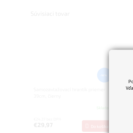
Súvisiaci tovar
–16 %
Po
Vďa
Samozavlažovací hrantík priemer
Dekora
39cm, čierny
čierny
Skladom
€24,37 bez DPH
€14,61 
€29,97
€17,9
Do košíka