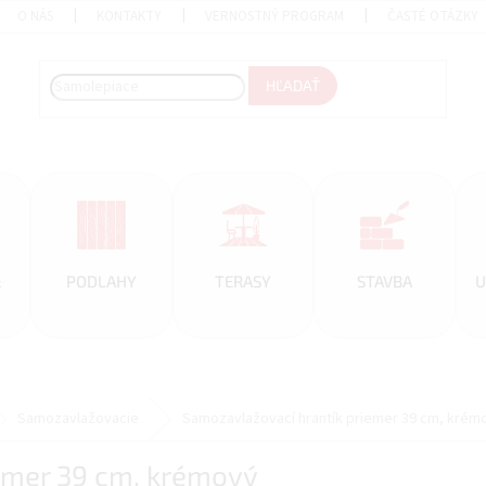
O NÁS
KONTAKTY
VERNOSTNÝ PROGRAM
ČASTÉ OTÁZKY
HĽADAŤ
&
PODLAHY
TERASY
STAVBA
U
Samozavlažovacie
Samozavlažovací hrantík priemer 39 cm, krém
emer 39 cm, krémový