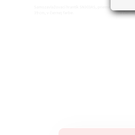
Samozavlažovací hrantík SN303AS, priemer
Dekoratí
39 cm, v čiernej farbe.
v čierne