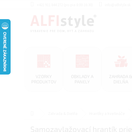
Prejsť
+421 911 844 272 (po-pia 8:00-16:30)
info@alfistyle.sk
na
obsah
VZORKY
OBKLADY A
ZAHRADA 
PRODUKTOV
PANELY
DIELŇA
Domov
Zahrada & Dielňa
Hrantíky a kvetináče
Samozavlažovací hrantík pri