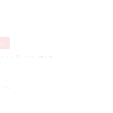
íka
 priemer 39 cm, v krémovej farbe.
ZDIEĽAŤ