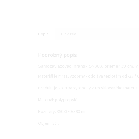
Popis
Diskusia
Podrobný popis
Samozavlažovací hrantík SN303, priemer 39 cm, v č
Materiál je mrazuvzdorný - odoláva teplotám od -25 ° C
Produkt je zo 70% vyrobený z recyklovaného materiál
Materiál: polypropylén
Rozmery: 390x390x390 mm
Objem: 33 l