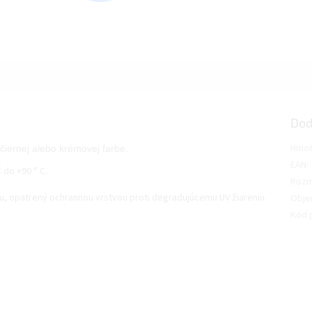
Dod
Hmot
iernej alebo krémovej farbe.
EAN
:
 do +90 ° C.
Rozm
u, opatrený ochrannou vrstvou proti degradujúcemu UV žiareniu.
Obj
Kód 