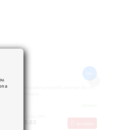
–16 %
–15 %
Ďalší
bu.
produkt
on a
39 cm,
Dekoratívny hrantík priemer 34 cm,
krémový
Skladom
Skladom
€7,02 bez DPH
€8,63
košíka
Do košíka