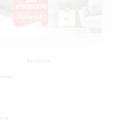
Facebook
anelov
k na