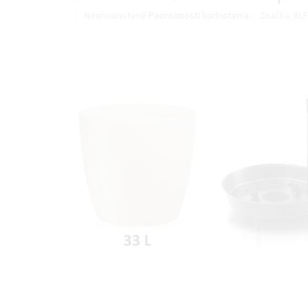
Priemerné
Neohodnotené
Podrobnosti hodnotenia
Značka:
ALF
hodnotenie
produktu
je
0,0
z
5
hviezdičiek.