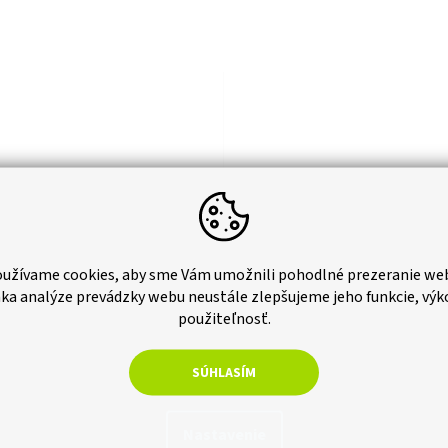
–16 %
užívame cookies, aby sme Vám umožnili pohodlné prezeranie we
ka analýze prevádzky webu neustále zlepšujeme jeho funkcie, výk
tívny hrantík priemer 39 cm,
Dekoratívny hrantík priemer 
použiteľnosť.
krémový
Skladom
SÚHLASÍM
bez DPH
€14,61 bez DPH
7
€17,97
Do košíka
Do 
Nastavenie