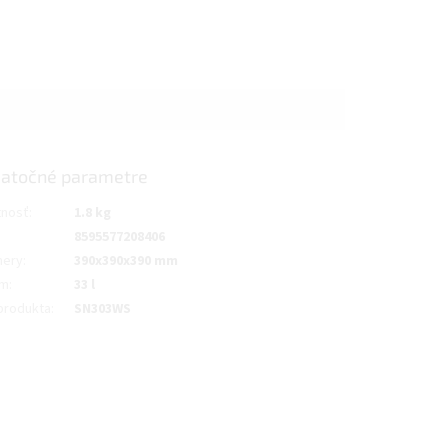
atočné parametre
nosť
:
1.8 kg
8595577208406
ery
:
390x390x390 mm
em
:
33 l
produkta
:
SN303WS