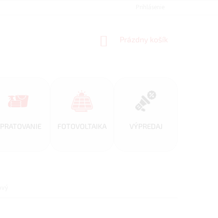
REFERENCIE
VEĽKOOBCHOD
BLOG
Prihlásenie
AKO NAKUPOVAŤ
NÁKUPNÝ
Prázdny košík
KOŠÍK
PRATOVANIE
FOTOVOLTAIKA
VÝPREDAJ
ový