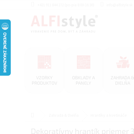
Prejsť
+421 911 844 272 (po-pia 8:00-16:30)
info@alfistyle.sk
na
obsah
VZORKY
OBKLADY A
ZAHRADA 
PRODUKTOV
PANELY
DIELŇA
Domov
Zahrada & Dielňa
Hrantíky a kvetináče
Dekoratívny hrantík priemer