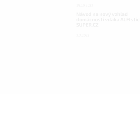
18.10.2023
Návod na nový vzhľad
domácnosti vďaka ALFIstic
SUPER.CZ
3.3.2022