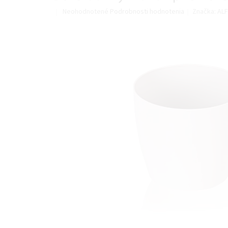
Priemerné
Neohodnotené
Podrobnosti hodnotenia
Značka:
ALF
hodnotenie
produktu
je
0,0
z
5
hviezdičiek.