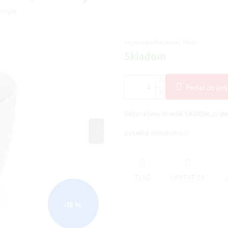
Istyle
Angezeigte Preise inkl. MwSt.
Jednotková
Skladom
cena:
Pridať do koš
Dekoratívny hrantík SN302W, prie
Detailné informácie
TLAČ
OPÝTAŤ SA
–15 %