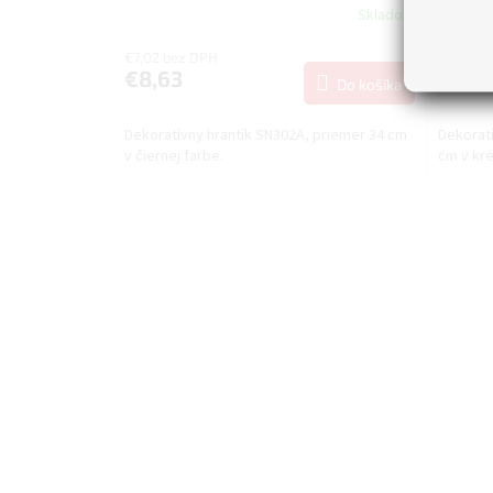
Skladom
€7,02 bez DPH
€3,50 b
€8,63
€4,3
Do košíka
Dekoratívny hrantík SN302A, priemer 34 cm
Dekoratí
v čiernej farbe.
cm v kr