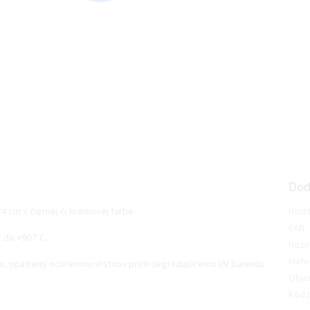
Dod
 cm v čiernej či krémovej farbe.
Hmot
EAN
:
 do +90 ° C.
Rozm
Mater
u, opatrený ochrannou vrstvou proti degradujúcemu UV žiareniu.
Obj
Kód 