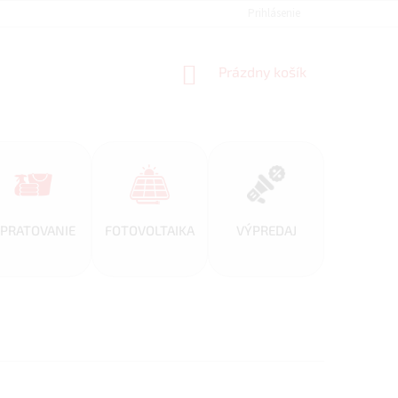
REFERENCIE
VEĽKOOBCHOD
BLOG
Prihlásenie
AKO NAKUPOVAŤ
NÁKUPNÝ
Prázdny košík
KOŠÍK
PRATOVANIE
FOTOVOLTAIKA
VÝPREDAJ