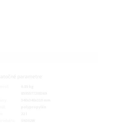
atočné parametre
nosť
:
0.85 kg
8595577208369
ery
:
340x340x310 mm
iál
:
polypropylén
em
:
22 l
produkta
:
SN302W