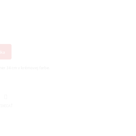
íka
mer 34 cm v krémovej farbe.
ZDIEĽAŤ