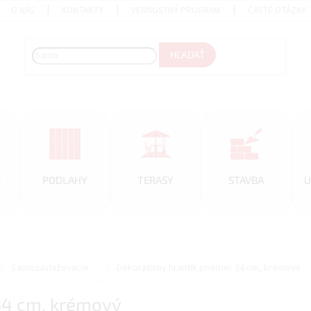
O NÁS
KONTAKTY
VERNOSTNÝ PROGRAM
ČASTÉ OTÁZKY
HĽADAŤ
&
PODLAHY
TERASY
STAVBA
U
Samozavlažovacie
Dekoratívny hrantík priemer 34 cm, krémový
 34 cm, krémový