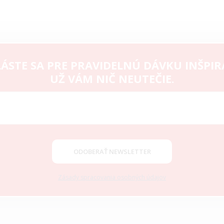
ÁSTE SA PRE PRAVIDELNÚ DÁVKU INŠPIR
UŽ VÁM NIČ NEUTEČIE.
ODOBERAŤ NEWSLETTER
Zásady spracovania osobných údajov