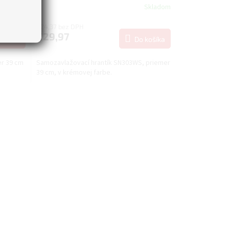
Skladom
Skladom
€24,37 bez DPH
€29,97
košíka
Do košíka
er 39 cm
Samozavlažovací hrantík SN303WS, priemer
39 cm, v krémovej farbe.