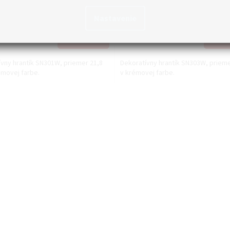
Skladom
Nastavenie
ez DPH
€14,61 bez DPH
0
€17,97
Do košíka
Do 
vny hrantík SN301W, priemer 21,8
Dekoratívny hrantík SN303W, priem
émovej farbe.
v krémovej farbe.