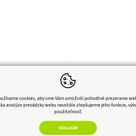
užívame cookies, aby sme Vám umožnili pohodlné prezeranie we
ka analýze prevádzky webu neustále zlepšujeme jeho funkcie, výk
–18 %
použiteľnosť.
tívny hrantík priemer 21,8
Dekoratívny hrantík priemer 
SÚHLASÍM
émový
krémový