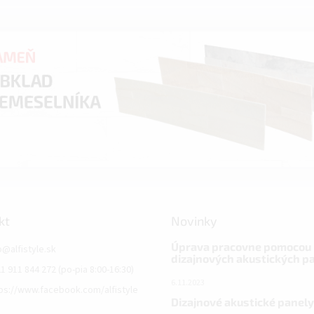
kt
Novinky
Úprava pracovne pomocou
o
@
alfistyle.sk
dizajnových akustických p
1 911 844 272 (po-pia 8:00-16:30)
6.11.2023
ps://www.facebook.com/alfistyle
Dizajnové akustické panely