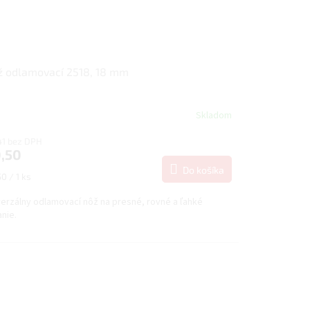
 odlamovací 2518, 18 mm
Skladom
41 bez DPH
,50
Do košíka
notková
0 / 1 ks
:
verzálny odlamovací nôž na presné, rovné a ľahké
nie.