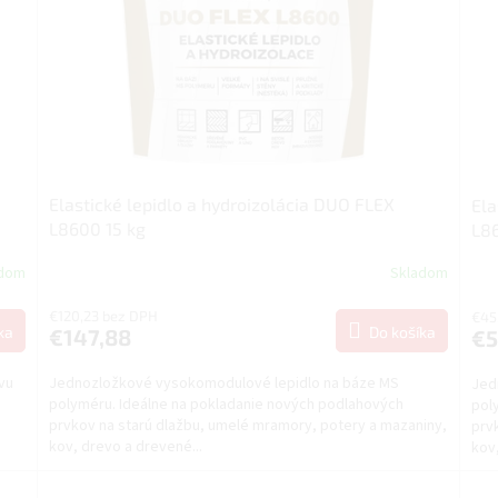
Elastické lepidlo a hydroizolácia DUO FLEX
Ela
L8600 15 kg
L86
adom
Skladom
€120,23 bez DPH
€45
ka
Do košíka
€147,88
€5
vu
Jednozložkové vysokomodulové lepidlo na báze MS
Jed
polyméru. Ideálne na pokladanie nových podlahových
pol
prvkov na starú dlažbu, umelé mramory, potery a mazaniny,
prv
kov, drevo a drevené...
kov,