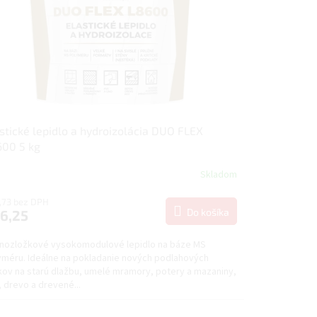
stické lepidlo a hydroizolácia DUO FLEX
00 5 kg
Skladom
,73 bez DPH
Do košíka
6,25
nozložkové vysokomodulové lepidlo na báze MS
yméru. Ideálne na pokladanie nových podlahových
kov na starú dlažbu, umelé mramory, potery a mazaniny,
 drevo a drevené...