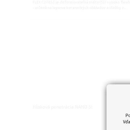
FLEX C2TES1 je deformovateľná malta (S1) vysoko flexib
- určená na lepenie keramických obkladov a dlažby z...
Hĺbková penetrácia NANO 5l
Po
Vďa
Skl