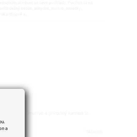
etrujúcim účinkom na savé podklady. Používa sa na
onštrukčný betón, anhydrit, murivo, omietky,
rokartónové a...
regnácia na murivo a prírodný kameň 5l
bu.
on a
Skladom