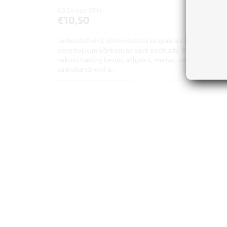
€8,54 bez DPH
Do koší
€10,50
Jednozložková nízkoviskózna kvapalina s hĺbkovým
penetrujúcim účinkom na savé podklady. Používa sa na
nekonštrukčný betón, anhydrit, murivo, omietky,
sadrokartónové a...