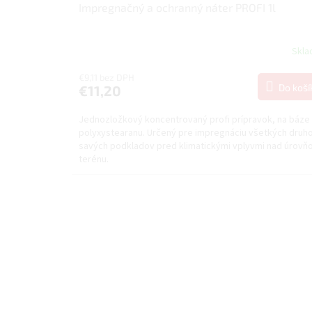
Impregnačný a ochranný náter PROFI 1l
Skl
€9,11 bez DPH
Do koší
€11,20
Jednozložkový koncentrovaný profi prípravok, na báze
polyxystearanu. Určený pre impregnáciu všetkých druh
savých podkladov pred klimatickými vplyvmi nad úrovň
terénu.