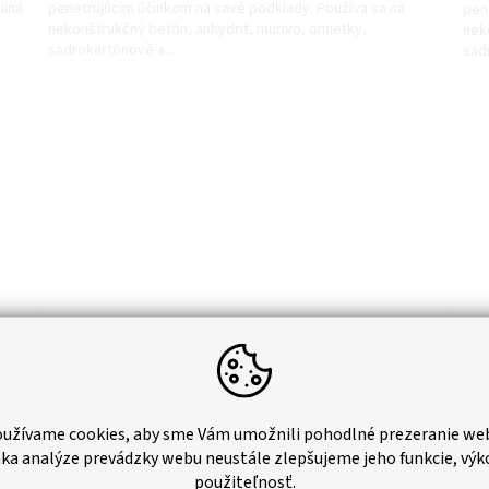
ilná
penetrujúcim účinkom na savé podklady. Používa sa na
pen
nekonštrukčný betón, anhydrit, murivo, omietky,
nek
sadrokartónové a...
sad
Impregnácia na murivo a prírodný kameň 1l
Imp
užívame cookies, aby sme Vám umožnili pohodlné prezeranie we
ka analýze prevádzky webu neustále zlepšujeme jeho funkcie, výk
adom
Skladom
použiteľnosť.