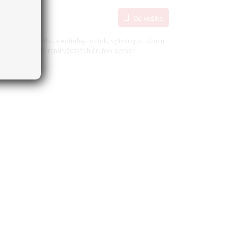
,22 bez DPH
Do košíka
9,95
nozložkový vodou riediteľný roztok, vytvárajúci účinnú
rofobizačnú ochranu všetkých druhov savých
kladov.