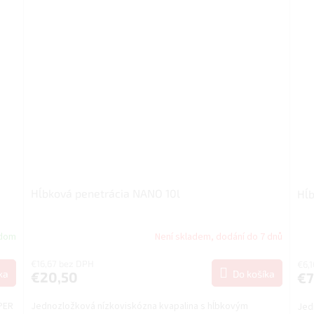
Hĺbková penetrácia NANO 10l
Hĺb
adom
Není skladem, dodání do 7 dnů
€16,67 bez DPH
€6,
ka
Do košíka
€20,50
€7
UPER
Jednozložková nízkoviskózna kvapalina s hĺbkovým
Jed