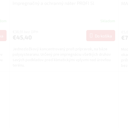
Impregnačný a ochranný náter PROFI 5l
MA
adom
Skladom
€36,91 bez DPH
€5,
ka
Do košíka
€45,40
€7
Jednozložkový koncentrovaný profi prípravok, na báze
Mod
ov
polyxystearanu. Určený pre impregnáciu všetkých druhov
oka
ou
savých podkladov pred klimatickými vplyvmi nad úrovňou
priľ
terénu.
bez 