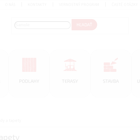
O NÁS
KONTAKTY
VERNOSTNÝ PROGRAM
ČASTÉ OTÁZKY
HĽADAŤ
&
PODLAHY
TERASY
STAVBA
U
ady a tapety
tapety