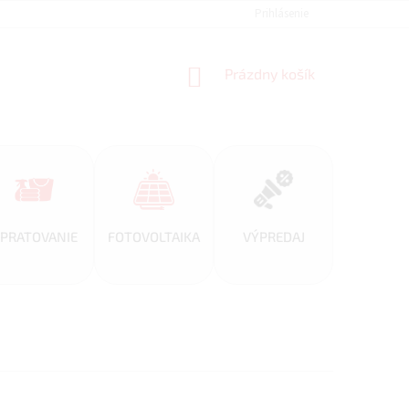
REFERENCIE
VEĽKOOBCHOD
BLOG
Prihlásenie
AKO NAKUPOVAŤ
NÁKUPNÝ
Prázdny košík
KOŠÍK
PRATOVANIE
FOTOVOLTAIKA
VÝPREDAJ