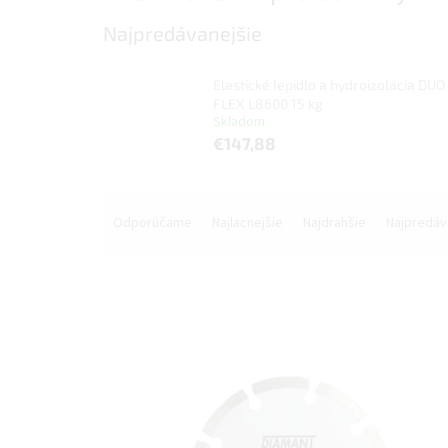
Najpredávanejšie
Elastické lepidlo a hydroizolácia DUO
FLEX L8600 15 kg
Skladom
€147,88
R
a
Odporúčame
Najlacnejšie
Najdrahšie
Najpredáv
d
e
n
i
e
V
p
ý
r
p
o
i
d
s
u