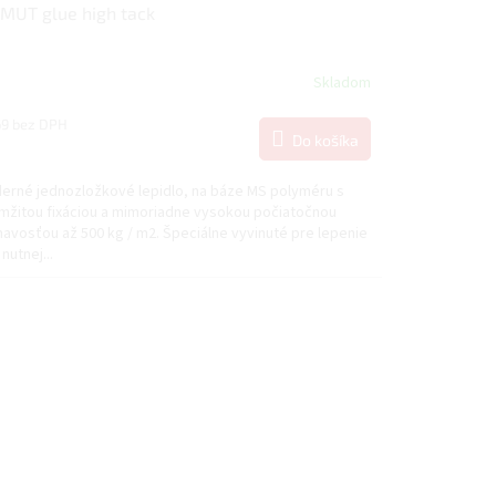
MUT glue high tack
Skladom
69 bez DPH
Do košíka
erné jednozložkové lepidlo, na báze MS polyméru s
mžitou fixáciou a mimoriadne vysokou počiatočnou
navosťou až 500 kg / m2. Špeciálne vyvinuté pre lepenie
nutnej...