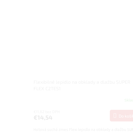
Flexibilné lepidlo na obklady a dlažbu SUPER
FLEX C2TES1
Skl
€11,82 bez DPH
Do koší
€14,54
Hotová suchá zmes Flexi lepidlo na obklady a dlažbu S