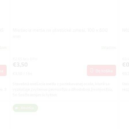
95
Miešacia metla na plastické zmesi, 100 x 600
Nôž
mm
adom
Skladom
€2,85 bez DPH
€0,
€3,50
€0
ka
Do košíka
Jednotková
Jed
€3,50 / 1 ks
€0,5
cena:
cena
a
Stavebná miešacia metla z pozinkovanej ocele, ktorá sa
Uni
u. S
vyznačuje zvýšenou pevnosťou a dlhodobou životnosťou.
reza
So šesťhranným úchytom.
Novinka