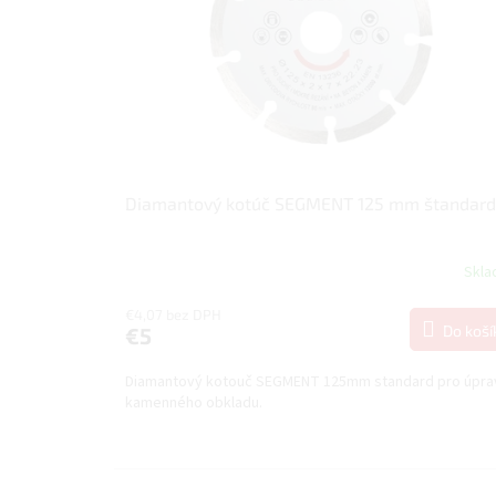
p
k
r
t
o
o
d
v
u
k
t
o
v
Diamantový kotúč SEGMENT 125 mm štandard
Skl
€4,07 bez DPH
Do koší
€5
Diamantový kotouč SEGMENT 125mm standard pro úpra
kamenného obkladu.