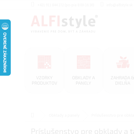
Prejsť
+421 911 844 272 (po-pia 8:00-16:30)
info@alfistyle.sk
na
obsah
VZORKY
OBKLADY A
ZAHRADA 
PRODUKTOV
PANELY
DIELŇA
Domov
Obklady a panely
Príslušenstvo pre obkl
Príslušenstvo pre obklady a 