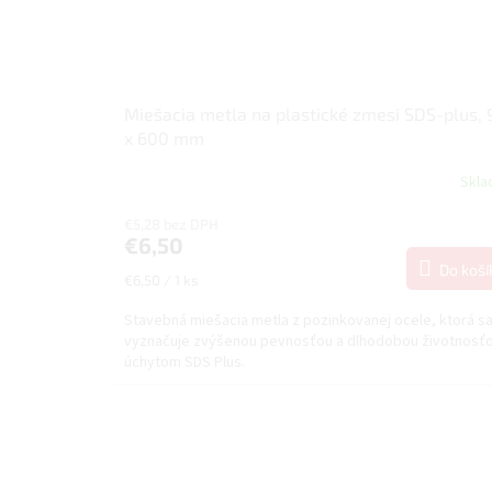
Miešacia metla na plastické zmesi SDS-plus, 
x 600 mm
Skl
€5,28 bez DPH
€6,50
Do koší
Jednotková
€6,50 / 1 ks
cena:
Stavebná miešacia metla z pozinkovanej ocele, ktorá s
vyznačuje zvýšenou pevnosťou a dlhodobou životnosťo
úchytom SDS Plus.