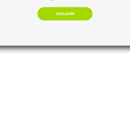
€3,66 bez DPH
€16
ka
Do košíka
€4,50
€1
SÚHLASÍM
Jednozložkový vodou riediteľný roztok, vytvárajúci účinnú
Jed
hydrofobizačnú ochranu všetkých druhov savých
hyd
Nastavenie
podkladov.
pod