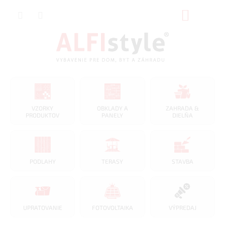
Prejsť
NÁKUP
na
obsah
KOŠÍK
VZORKY
OBKLADY A
ZAHRADA &
PRODUKTOV
PANELY
DIELŇA
PODLAHY
TERASY
STAVBA
UPRATOVANIE
FOTOVOLTAIKA
VÝPREDAJ