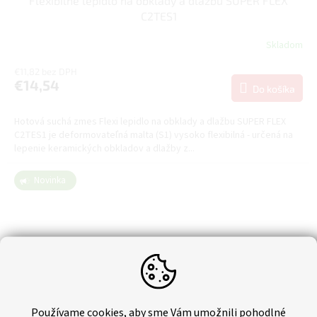
Flexibilné lepidlo na obklady a dlažbu SUPER FLEX
C2TES1
Skladom
€11,82 bez DPH
€14,54
Do košíka
Hotová suchá zmes Flexi lepidlo na obklady a dlažbu SUPER FLEX
C2TES1 je deformovateľná malta (S1) vysoko flexibilná - určená na
lepenie keramických obkladov a dlažby z...
Novinka
Používame cookies, aby sme Vám umožnili pohodlné