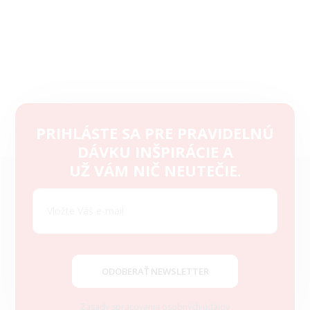
PRIHLÁSTE SA PRE PRAVIDELNÚ
DÁVKU INŠPIRÁCIE A
Z
UŽ VÁM NIČ NEUTEČIE.
á
p
ä
t
i
e
ODOBERAŤ NEWSLETTER
Zásady spracovania osobných údajov