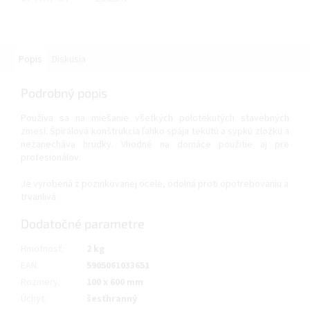
Popis
Diskusia
Podrobný popis
Používa sa na miešanie všetkých polotekutých stavebných
zmesí. Špirálová konštrukcia ľahko spája tekutú a sypkú zložku a
nezanecháva hrudky. Vhodné na domáce použitie aj pre
profesionálov.
Je vyrobená z pozinkovanej ocele, odolná proti opotrebovaniu a
trvanlivá.
Dodatočné parametre
Hmotnosť
:
2 kg
EAN
:
5905061033651
Rozmery
:
100 x 600 mm
Úchyt
:
šesťhranný