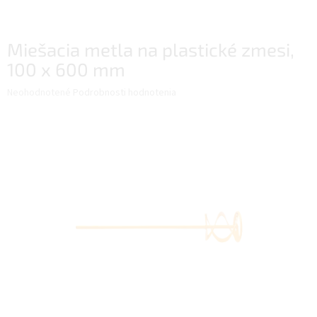
Miešacia metla na plastické zmesi,
100 x 600 mm
Priemerné
Neohodnotené
Podrobnosti hodnotenia
hodnotenie
produktu
je
0,0
z
5
hviezdičiek.