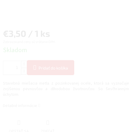
Jednotková
€3,50 / 1 ks
Zobrazované ceny sú vrátane DPH.
cena:
Skladom
Pridať do košíka
Stavebná miešacia metla z pozinkovanej ocele, ktorá sa vyznačuje
zvýšenou pevnosťou a dlhodobou životnosťou. So šesťhranným
úchytom.
Detailné informácie
OPÝTAŤ SA
ZDIEĽAŤ