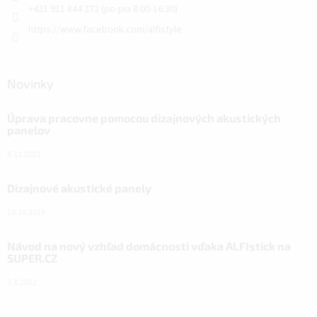
+421 911 844 272 (po-pia 8:00-16:30)
https://www.facebook.com/alfistyle
Novinky
Úprava pracovne pomocou dizajnových akustických
panelov
6.11.2023
Dizajnové akustické panely
18.10.2023
Návod na nový vzhľad domácnosti vďaka ALFIstick na
SUPER.CZ
3.3.2022