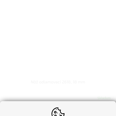
Nôž odlamovací 2618, 18 mm
Skladom
€0,61 bez DPH
€0,75