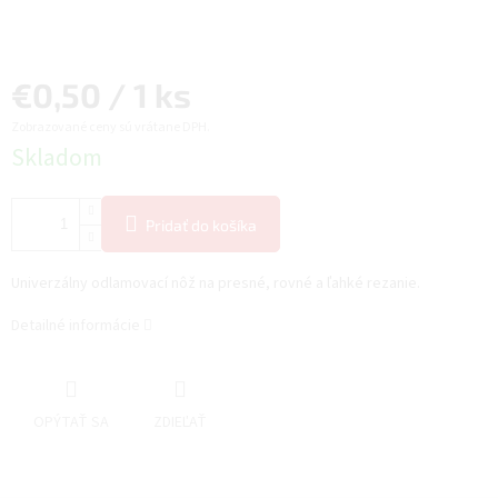
Jednotková
€0,50 / 1 ks
Zobrazované ceny sú vrátane DPH.
cena:
Skladom
Pridať do košíka
Univerzálny odlamovací nôž na presné, rovné a ľahké rezanie.
Detailné informácie
OPÝTAŤ SA
ZDIEĽAŤ