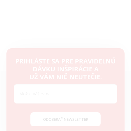
PRIHLÁSTE SA PRE PRAVIDELNÚ
DÁVKU INŠPIRÁCIE A
Z
UŽ VÁM NIČ NEUTEČIE.
á
p
ä
t
i
e
ODOBERAŤ NEWSLETTER