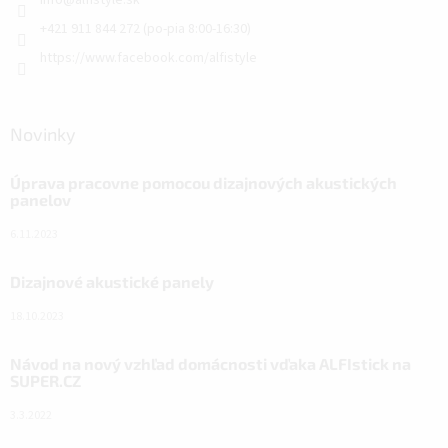
info
@
alfistyle.sk
+421 911 844 272 (po-pia 8:00-16:30)
https://www.facebook.com/alfistyle
Novinky
Úprava pracovne pomocou dizajnových akustických
panelov
6.11.2023
Dizajnové akustické panely
18.10.2023
Návod na nový vzhľad domácnosti vďaka ALFIstick na
SUPER.CZ
3.3.2022