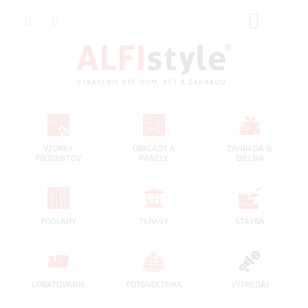
Prejsť
NÁKUP
na
obsah
KOŠÍK
VZORKY
OBKLADY A
ZAHRADA &
PRODUKTOV
PANELY
DIELŇA
PODLAHY
TERASY
STAVBA
UPRATOVANIE
FOTOVOLTAIKA
VÝPREDAJ