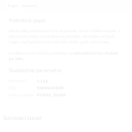
Popis
Diskusia
Podrobný popis
Univerzálny odlamovací nôž na presné, rovné a ľahké rezanie. S
plastovým telom a uzatváracou poistkou. Akonáhle sa čepeľ
otupí, stačí prednú časť odlomiť a máte opäť ostrú hranu.
K odlamovacím nožom ponúkame aj
náhradné brity v balení
po 10ks.
Dodatočné parametre
Hmotnosť
:
0.1 kg
EAN
:
5905061014285
Kód produkta
:
HT0510_251800
Súvisiaci tovar