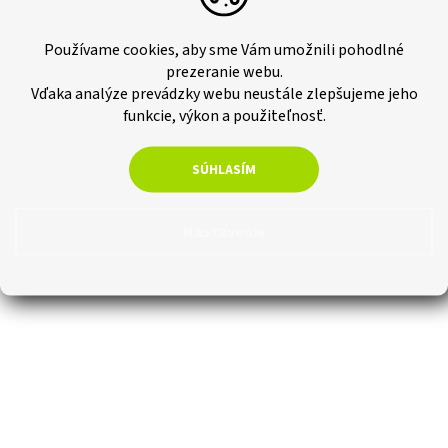
Jednotková
€0,75 / 1 ks
Do košíka
cena:
Používame cookies, aby sme Vám umožnili pohodlné
Univerzálny odlamovací nôž na presné, rovné a ľahké rezanie.
prezeranie webu.
Vďaka analýze prevádzky webu neustále zlepšujeme jeho
funkcie, výkon a použiteľnosť.
SÚHLASÍM
Nastavenie