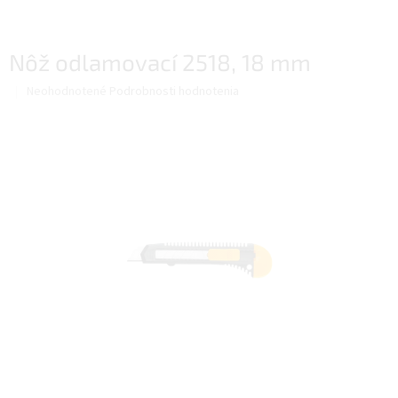
Nôž odlamovací 2518, 18 mm
Priemerné
Neohodnotené
Podrobnosti hodnotenia
hodnotenie
produktu
je
0,0
z
5
hviezdičiek.