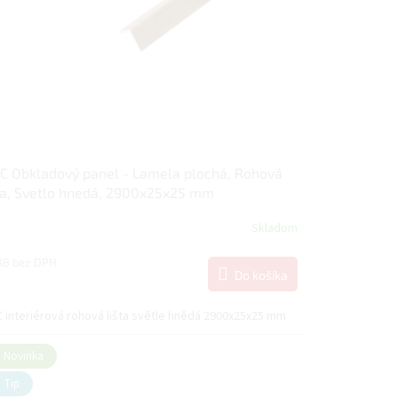
 Obkladový panel - Lamela plochá, Rohová
ta, Svetlo hnedá, 2900x25x25 mm
Skladom
88 bez DPH
Do košíka
6
 interiérová rohová lišta světle hnědá 2900x25x25 mm
Novinka
Tip