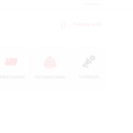
REFERENCIE
VEĽKOOBCHOD
BLOG
Prihlásenie
AKO NAKUPOVAŤ
NÁKUPNÝ
Prázdny košík
KOŠÍK
PRATOVANIE
FOTOVOLTAIKA
VÝPREDAJ