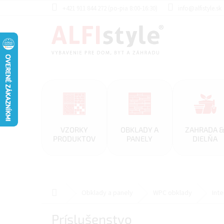
Prejsť
+421 911 844 272 (po-pia 8:00-16:30)
info@alfistyle.sk
na
obsah
VZORKY
OBKLADY A
ZAHRADA 
PRODUKTOV
PANELY
DIELŇA
Domov
Obklady a panely
WPC obklady
Int
Príslušenstvo