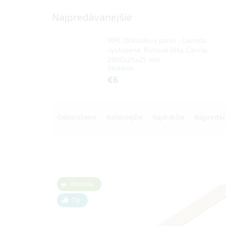
Najpredávanejšie
WPC Obkladový panel - Lamela
vystúpená, Rohová lišta, Čierna,
2900x25x25 mm
Skladom
€6
R
a
Odporúčame
Najlacnejšie
Najdrahšie
Najpredáv
d
e
n
i
e
V
p
Novinka
ý
r
p
Tip
o
i
d
s