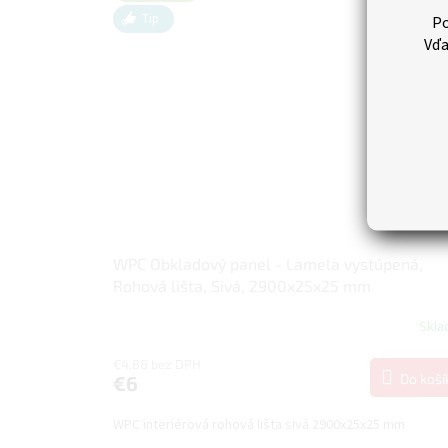
Tip
Po
Vďa
WPC Obkladový panel - Lamela vystúpená,
Rohová lišta, Sivá, 2900x25x25 mm
Skl
€4,88 bez DPH
Do koší
€6
WPC interiérová rohová lišta sivá 2900x25x25 mm