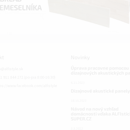
kt
Novinky
Úprava pracovne pomocou
o
@
alfistyle.sk
dizajnových akustických p
1 911 844 272 (po-pia 8:00-16:30)
6.11.2023
ps://www.facebook.com/alfistyle
Dizajnové akustické panely
18.10.2023
Návod na nový vzhľad
domácnosti vďaka ALFIstic
SUPER.CZ
3.3.2022