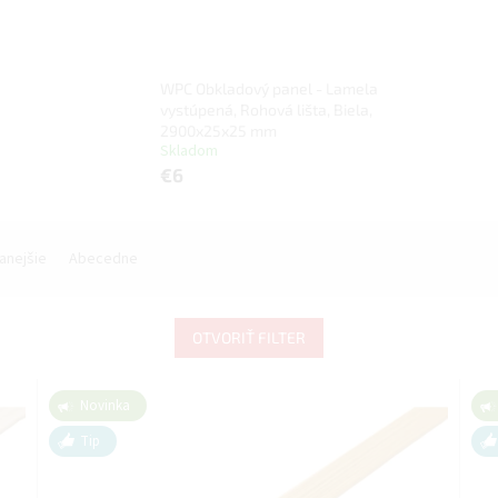
WPC Obkladový panel - Lamela
vystúpená, Rohová lišta, Biela,
2900x25x25 mm
Skladom
€6
anejšie
Abecedne
OTVORIŤ FILTER
Novinka
Tip