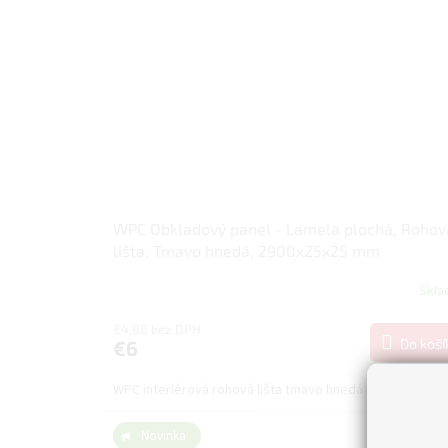
WPC Obkladový panel - Lamela plochá, Rohov
lišta, Tmavo hnedá, 2900x25x25 mm
Skl
€4,88 bez DPH
Do koší
€6
WPC interiérová rohová lišta tmavo hnedá 2900x25x25 
Novinka