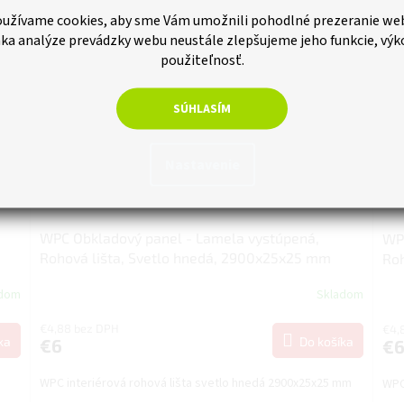
Tip
užívame cookies, aby sme Vám umožnili pohodlné prezeranie we
ka analýze prevádzky webu neustále zlepšujeme jeho funkcie, výk
použiteľnosť.
SÚHLASÍM
Nastavenie
WPC Obkladový panel - Lamela vystúpená,
WPC
Rohová lišta, Svetlo hnedá, 2900x25x25 mm
Ro
adom
Skladom
€4,88 bez DPH
€4,
ka
Do košíka
€6
€
WPC interiérová rohová lišta svetlo hnedá 2900x25x25 mm
WPC