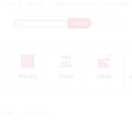
O NÁS
KONTAKTY
VERNOSTNÝ PROGRAM
ČASTÉ OTÁZKY
HĽADAŤ
&
PODLAHY
TERASY
STAVBA
U
eriérové
Príslušenstvo