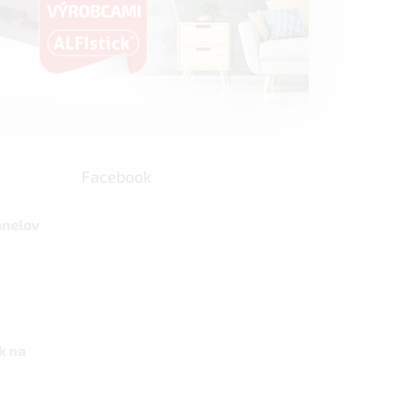
Facebook
anelov
k na