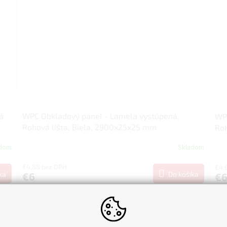
á
WPC Obkladový panel - Lamela vystúpená,
WPC
Rohová lišta, Biela, 2900x25x25 mm
Roh
adom
Skladom
€4,88 bez DPH
€4,
ka
Do košíka
€6
€
mm
WPC interiérová rohová lišta biela 2900x25x25 mm
WPC
Novinka