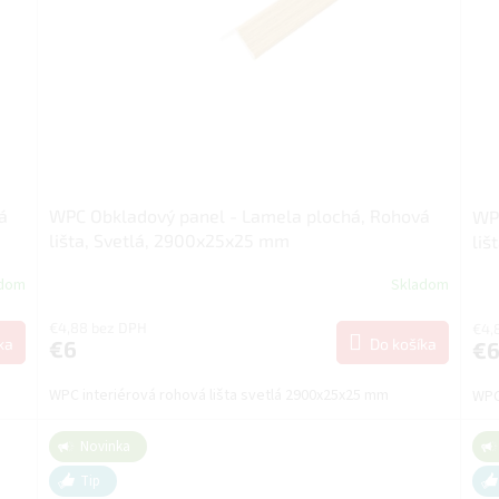
á
WPC Obkladový panel - Lamela plochá, Rohová
WPC
lišta, Svetlá, 2900x25x25 mm
liš
adom
Skladom
€4,88 bez DPH
€4,
ka
Do košíka
€6
€
WPC interiérová rohová lišta svetlá 2900x25x25 mm
WPC
Novinka
Tip