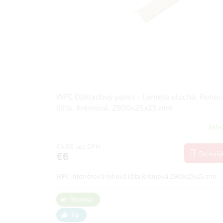
u
p
k
r
t
o
o
d
v
u
k
t
o
v
WPC Obkladový panel - Lamela plochá, Rohov
lišta, Krémová, 2900x25x25 mm
Skl
€4,88 bez DPH
Do koší
€6
WPC interiérová rohová lišta krémová 2900x25x25 mm
Novinka
Tip