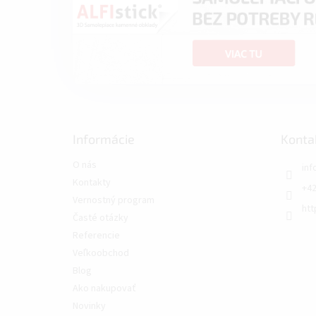
Informácie
Konta
O nás
inf
Kontakty
+42
Vernostný program
htt
Časté otázky
Referencie
Veľkoobchod
Blog
Ako nakupovať
Novinky