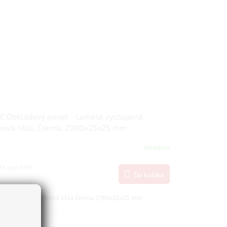
 Obkladový panel - Lamela vystúpená,
ová lišta, Čierna, 2900x25x25 mm
Skladom
88 bez DPH
Do košíka
6
 interiérová rohová lišta čierna 2900x25x25 mm
Novinka