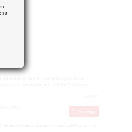
Tip
bu.
on a
 Obkladový panel - Lamela vystúpená,
hová lišta, Tmavo hnedá, 2900x25x25 mm
Skladom
88 bez DPH
Do košíka
6
 interiérová rohová lišta tmavo hnedá 2900x25x25 mm