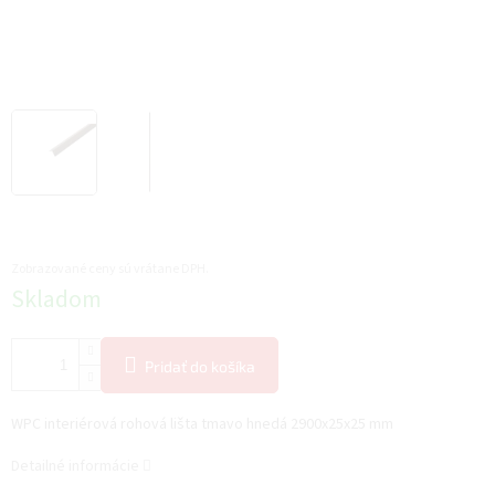
Zobrazované ceny sú vrátane DPH.
Jednotková
Skladom
cena:
Pridať do košíka
WPC interiérová rohová lišta tmavo hnedá 2900x25x25 mm
Detailné informácie