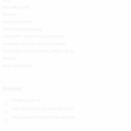
Blog
Ako nakupovať
Novinky
Doprava a platba
Obchodné podmienky
ALFIstick ® - kde nás môžete vidieť
Podmínky ochrany osobných údajov
Používáme súbory cookie, čítajte viac tu
Montáž
Moja objednávka
Kontakt
info
@
alfistyle.sk
+421 911 844 272 (po-pia 8:00-16:30)
https://www.facebook.com/alfistyle