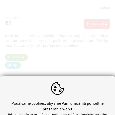
Skladom
€5,69 bez DPH
€7
Do košíka
Moderné jednozložkové lepidlo, na báze MS polyméru s okamžitou
fixáciou a mimoriadne vysokou počiatočnou priľnavosťou až 500 kg
/ m2. Špeciálne vyvinuté pre lepenie bez nutnej...
Novinka
Tip
Používame cookies, aby sme Vám umožnili pohodlné
prezeranie webu.
Vďaka analýze prevádzky webu neustále zlepšujeme jeho