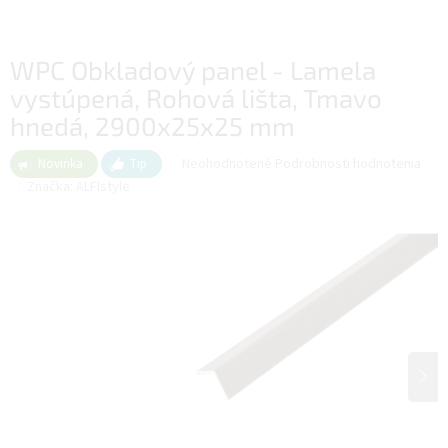
WPC Obkladový panel - Lamela
vystúpená, Rohová lišta, Tmavo
hnedá, 2900x25x25 mm
Priemerné
Neohodnotené
Podrobnosti hodnotenia
Novinka
Tip
hodnotenie
Značka:
ALFIstyle
produktu
je
0,0
z
5
hviezdičiek.