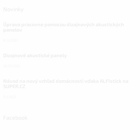
Novinky
Úprava pracovne pomocou dizajnových akustických
panelov
6.11.2023
Dizajnové akustické panely
18.10.2023
Návod na nový vzhľad domácnosti vďaka ALFIstick na
SUPER.CZ
3.3.2022
Facebook