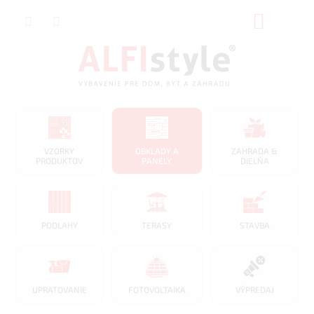
Prejsť
NÁKUP
na
obsah
KOŠÍK
VZORKY
OBKLADY A
ZAHRADA &
PRODUKTOV
PANELY
DIELŇA
PODLAHY
TERASY
STAVBA
UPRATOVANIE
FOTOVOLTAIKA
VÝPREDAJ