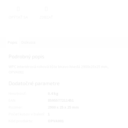
OPÝTAŤ SA
ZDIEĽAŤ
Popis
Diskusia
Podrobný popis
WPC interiérová rohová lišta tmavo hnedá 2900x25x25 mm,
OPVA001
Dodatočné parametre
Hmotnosť
:
0.4 kg
EAN
:
8595577211451
Rozmer
:
2900 x 25 x 25 mm
Počet kusov v balení
:
1
Kód produktu
:
OPVA001