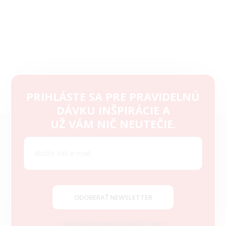
PRIHLÁSTE SA PRE PRAVIDELNÚ
DÁVKU INŠPIRÁCIE A
Z
UŽ VÁM NIČ NEUTEČIE.
á
p
ä
t
i
e
ODOBERAŤ NEWSLETTER
Zásady spracovania osobných údajov