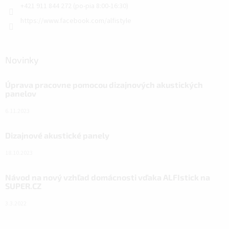
+421 911 844 272 (po-pia 8:00-16:30)
https://www.facebook.com/alfistyle
Novinky
Úprava pracovne pomocou dizajnových akustických
panelov
6.11.2023
Dizajnové akustické panely
18.10.2023
Návod na nový vzhľad domácnosti vďaka ALFIstick na
SUPER.CZ
3.3.2022