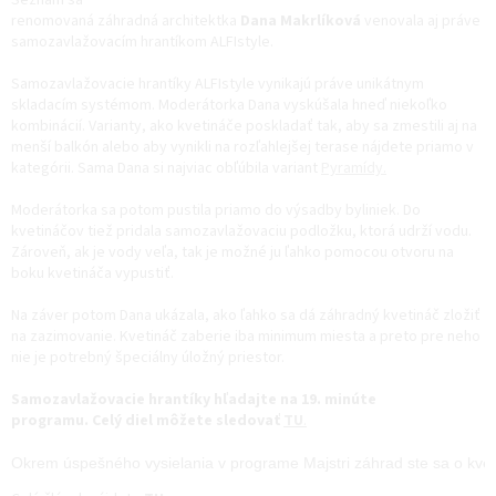
renomovaná záhradná architektka
Dana Makrlíková
venovala aj práve
samozavlažovacím hrantíkom ALFIstyle.
Samozavlažovacie hrantíky ALFIstyle vynikajú práve unikátnym
skladacím systémom. Moderátorka Dana vyskúšala hneď niekoľko
kombinácií. Varianty, ako kvetináče poskladať tak, aby sa zmestili aj na
menší balkón alebo aby vynikli na rozľahlejšej terase nájdete priamo v
kategórii. Sama Dana si najviac obľúbila variant
Pyramídy.
Moderátorka sa potom pustila priamo do výsadby byliniek. Do
kvetináčov tiež pridala samozavlažovaciu podložku, ktorá udrží vodu.
Zároveň, ak je vody veľa, tak je možné ju ľahko pomocou otvoru na
boku kvetináča vypustiť.
Na záver potom Dana ukázala, ako ľahko sa dá záhradný kvetináč zložiť
na zazimovanie. Kvetináč zaberie iba minimum miesta a preto pre neho
nie je potrebný špeciálny úložný priestor.
Samozavlažovacie hrantíky hľadajte na 19. minúte
programu.
Celý diel môžete sledovať
TU
.
Okrem úspešného vysielania v programe Majstri záhrad ste sa o kveti