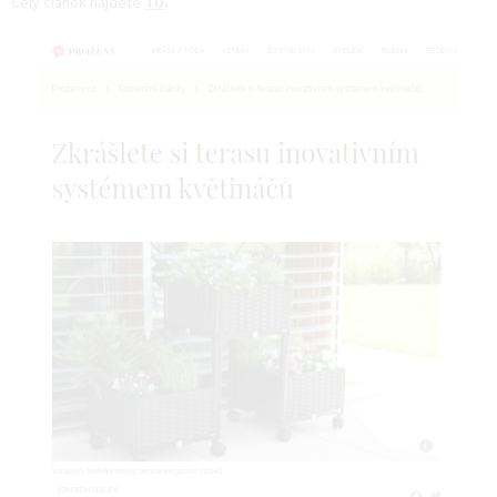
Celý článok nájdete
TU
.