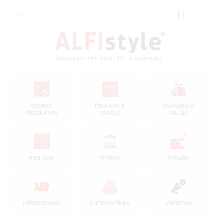
Prejsť
NÁKUP
na
obsah
KOŠÍK
VZORKY
OBKLADY A
ZAHRADA &
PRODUKTOV
PANELY
DIELŇA
PODLAHY
TERASY
STAVBA
UPRATOVANIE
FOTOVOLTAIKA
VÝPREDAJ