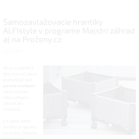
Samozavlažovacie hrantíky
ALFIstyle v programe Majstri záhrad
aj na Proženy.cz
23.11.2021
Ak aj vy patríte k
tým, ktorí už teraz
premýšľajú nad
jarnou sezónou
,
tak je pre vás
relácia Majstri
záhrad ako
stvorená.
V 4. diele tohto
nového programu
na českej Televízii
Seznam sa