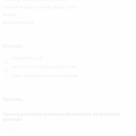
Používáme súbory cookie, čítajte viac tu
Montáž
Moja objednávka
Kontakt
info
@
alfistyle.sk
+421 911 844 272 (po-pia 8:00-16:30)
https://www.facebook.com/alfistyle
Novinky
Úprava pracovne pomocou dizajnových akustických
panelov
6.11.2023