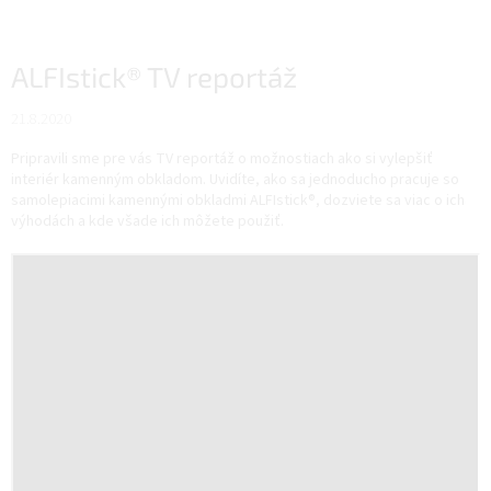
ALFIstick® TV reportáž
21.8.2020
Pripravili sme pre vás TV reportáž o možnostiach ako si vylepšiť
interiér kamenným obkladom. Uvidíte, ako sa jednoducho pracuje so
samolepiacimi kamennými obkladmi ALFIstick®, dozviete sa viac o ich
výhodách a kde všade ich môžete použiť.