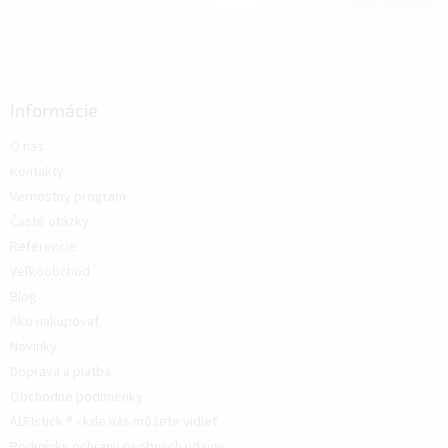
Informácie
O nás
Kontakty
Vernostný program
Časté otázky
Referencie
Veľkoobchod
Blog
Ako nakupovať
Novinky
Doprava a platba
Obchodné podmienky
ALFIstick ® - kde nás môžete vidieť
Podmínky ochrany osobných údajov