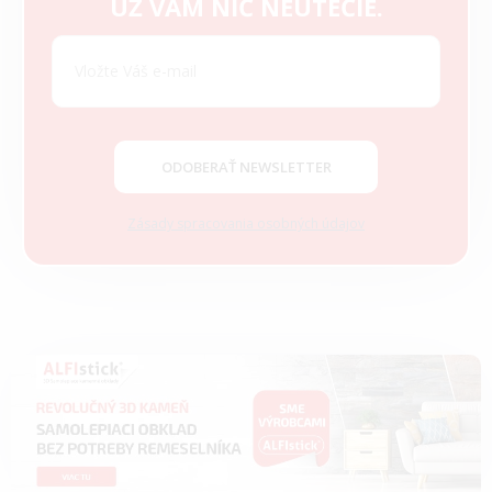
UŽ VÁM NIČ NEUTEČIE.
á
p
ä
t
i
e
ODOBERAŤ NEWSLETTER
Zásady spracovania osobných údajov