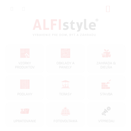
Prejsť
NÁKUP
na
obsah
KOŠÍK
VZORKY
OBKLADY A
ZAHRADA &
PRODUKTOV
PANELY
DIELŇA
PODLAHY
TERASY
STAVBA
UPRATOVANIE
FOTOVOLTAIKA
VÝPREDAJ